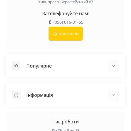
Київ, просп. Берестейський 67
Зателефонуйте нам:
(050) 016-31-55
До контактів
Популярне
Покрівельні матеріали
Грунтовка
Інформація
Самовирівнююча суміш
Пиломатеріали
Доставка
Металеві сітки
Оплата
Час роботи
Контакти
Пн-Пт: з 8 до 18