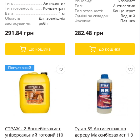
Різновид:
Біозахист
Тип:
Антисептик
Тип:
Антисептик
Тип готовності:
Концентрат
Тип готовності:
Концентрат
Вага:
1 кг
Суміші за складом:
Водний
Область
Для зовнішніх
Фасовка:
Пляшка
застосування:
робіт
291.84 грн
282.48 грн
До кошика
До кошика
Популярний
СТРАЖ - 2 Вогнебіозахист
Tytan 5S Антисептик по
універсальний готовий (10
дереву Максибіозахист 1:9