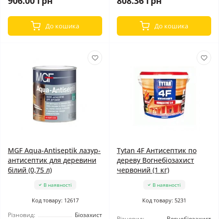
906.00 грн
808.36 грн
До кошика
До кошика
MGF Aqua-Antiseptik лазур-
Tytan 4F Антисептик по
антисептик для деревини
дереву Вогнебіозахист
білий (0,75 л)
червоний (1 кг)
В наявності
В наявності
Код товару: 12617
Код товару: 5231
Різновид:
Біозахист
Різновид:
Вогнебіозахист