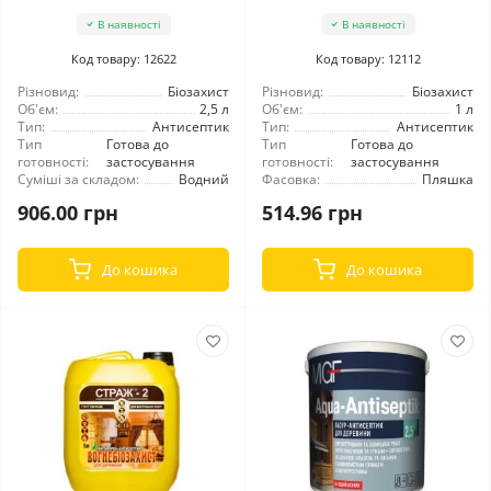
В наявності
В наявності
Код товару: 12622
Код товару: 12112
Різновид:
Біозахист
Різновид:
Біозахист
Об'єм:
2,5 л
Об'єм:
1 л
Тип:
Антисептик
Тип:
Антисептик
Тип
Готова до
Тип
Готова до
готовності:
застосування
готовності:
застосування
Суміші за складом:
Водний
Фасовка:
Пляшка
906.00 грн
514.96 грн
До кошика
До кошика