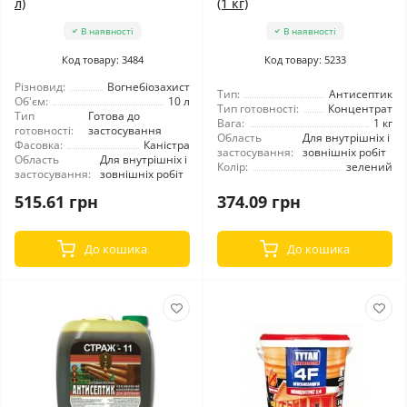
л)
(1 кг)
В наявності
В наявності
Код товару: 3484
Код товару: 5233
Різновид:
Вогнебіозахист
Тип:
Антисептик
Об'єм:
10 л
Тип готовності:
Концентрат
Тип
Готова до
Вага:
1 кг
готовності:
застосування
Область
Для внутрішніх і
Фасовка:
Каністра
застосування:
зовнішніх робіт
Область
Для внутрішніх і
Колір:
зелений
застосування:
зовнішніх робіт
515.61 грн
374.09 грн
До кошика
До кошика