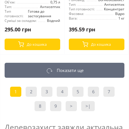
Об'єм:
0,75 л
Тип:
Антисептик
Тип:
Антисептик
Тип готовності:
Концентрат
Тип
Готова до
Фасовка:
Відро
готовності:
застосування
Вага:
1 кг
Суміші за складом:
Водний
295.00 грн
395.59 грн
До кошика
До кошика
Показати ще
1
2
3
4
5
6
7
8
9
>
>|
Деревозахист завжди актуальна