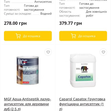
Тип:
Антисептик
Тип
Готова до
Тип
Готова до
готовності:
застосування
готовності:
застосування
Область
Для зовнішніх
Суміші за складом:
Водний
застосування:
робіт
278.00 грн
379.77 грн
До кошика
До кошика
MGF Aqua-Antiseptik лазур-
Caparol Capatox Грунтовка
антисептик для деревини
фунгіцидна антисептик (1
дуб (2,5 л)
л)