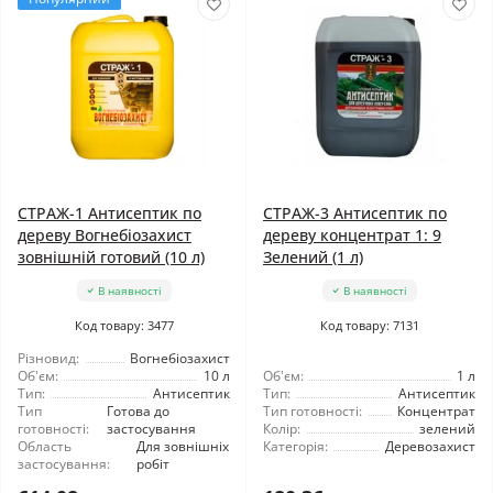
СТРАЖ-1 Антисептик по
СТРАЖ-3 Антисептик по
дереву Вогнебіозахист
дереву концентрат 1: 9
зовнішній готовий (10 л)
Зелений (1 л)
В наявності
В наявності
Код товару: 3477
Код товару: 7131
Різновид:
Вогнебіозахист
Об'єм:
10 л
Об'єм:
1 л
Тип:
Антисептик
Тип:
Антисептик
Тип
Готова до
Тип готовності:
Концентрат
готовності:
застосування
Колір:
зелений
Область
Для зовнішніх
Категорія:
Деревозахист
застосування:
робіт