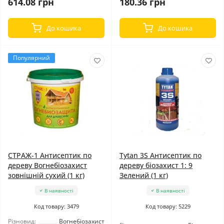
614.08 грн
180.36 грн
До кошика
До кошика
Популярний
СТРАЖ-1 Антисептик по
Tytan 3S Антисептик по
дереву Вогнебіозахист
дереву біозахист 1: 9
зовнішній сухий (1 кг)
Зелений (1 кг)
В наявності
В наявності
Код товару: 3479
Код товару: 5229
Різновид:
Вогнебіозахист