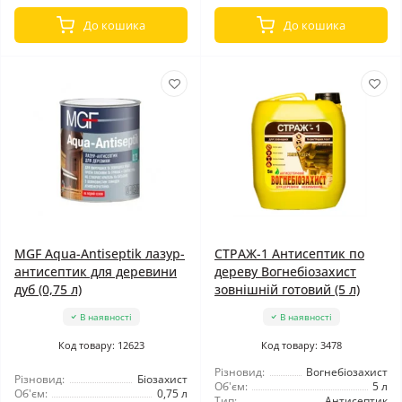
До кошика
До кошика
MGF Aqua-Antiseptik лазур-
СТРАЖ-1 Антисептик по
антисептик для деревини
дереву Вогнебіозахист
дуб (0,75 л)
зовнішній готовий (5 л)
В наявності
В наявності
Код товару: 12623
Код товару: 3478
Різновид:
Вогнебіозахист
Різновид:
Біозахист
Об'єм:
5 л
Об'єм:
0,75 л
Тип:
Антисептик