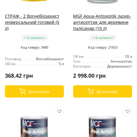
СТРАЖ - 2 Вогнебіозахист
MGF Aqua-Antiseptik лазур-
універсальний готовий (5
антисептик для деревини
л)
палісандр (10 л)
В наявності
В наявності
Код товару: 3485
Код товару: 21653
Об'єм:
10 л
Різновид:
Вогнебіозахист
Тип:
Антисептик
Об'єм:
5 л
Категорія:
Деревозахист
368.42 грн
2 998.00 грн
До кошика
До кошика