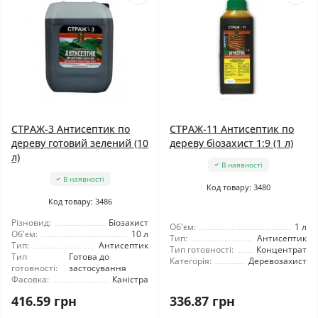
СТРАЖ-3 Антисептик по
СТРАЖ-11 Антисептик по
дереву готовий зелений (10
дереву біозахист 1:9 (1 л)
л)
В наявності
В наявності
Код товару: 3480
Код товару: 3486
Різновид:
Біозахист
Об'єм:
1 л
Об'єм:
10 л
Тип:
Антисептик
Тип:
Антисептик
Тип готовності:
Концентрат
Тип
Готова до
Категорія:
Деревозахист
готовності:
застосування
Фасовка:
Каністра
416.59 грн
336.87 грн