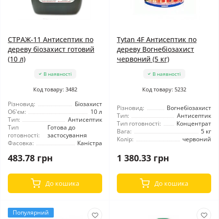
СТРАЖ-11 Антисептик по
Tytan 4F Антисептик по
дереву біозахист готовий
дереву Вогнебіозахист
(10 л)
червоний (5 кг)
В наявності
В наявності
Код товару: 3482
Код товару: 5232
Різновид:
Біозахист
Різновид:
Вогнебіозахист
Об'єм:
10 л
Тип:
Антисептик
Тип:
Антисептик
Тип готовності:
Концентрат
Тип
Готова до
Вага:
5 кг
готовності:
застосування
Колір:
червоний
Фасовка:
Каністра
483.78 грн
1 380.33 грн
До кошика
До кошика
Популярний