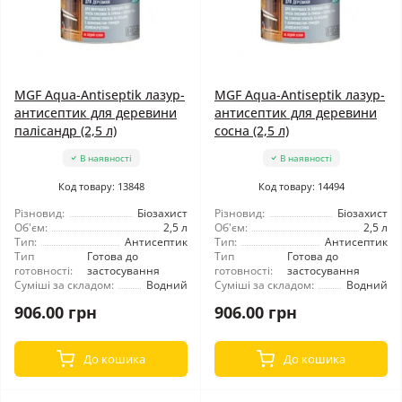
MGF Aqua-Antiseptik лазур-
MGF Aqua-Antiseptik лазур-
антисептик для деревини
антисептик для деревини
палісандр (2,5 л)
сосна (2,5 л)
В наявності
В наявності
Код товару: 13848
Код товару: 14494
Різновид:
Біозахист
Різновид:
Біозахист
Об'єм:
2,5 л
Об'єм:
2,5 л
Тип:
Антисептик
Тип:
Антисептик
Тип
Готова до
Тип
Готова до
готовності:
застосування
готовності:
застосування
Суміші за складом:
Водний
Суміші за складом:
Водний
906.00 грн
906.00 грн
До кошика
До кошика