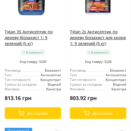
Tytan 3S Антисептик по
Tytan 2s Антисептик по
дереву біозахист 1: 9
дереву біозахист для крокв
зелений (5 кг)
1: 9 зелений (5 кг)
В наявності
В наявності
Код товару: 5230
Код товару: 5228
Різновид:
Біозахист
Різновид:
Біозахист
Тип:
Антисептик
Тип:
Антисептик
Тип готовності:
Концентрат
Тип готовності:
Концентрат
Суміші за складом:
Водний
Суміші за складом:
Водний
Фасовка:
Каністра
Фасовка:
Каністра
813.16 грн
803.92 грн
До кошика
До кошика
Популярний