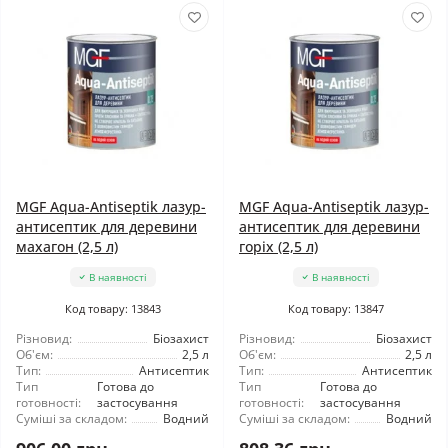
MGF Aqua-Antiseptik лазур-
MGF Aqua-Antiseptik лазур-
антисептик для деревини
антисептик для деревини
махагон (2,5 л)
горіх (2,5 л)
В наявності
В наявності
Код товару: 13843
Код товару: 13847
Різновид:
Біозахист
Різновид:
Біозахист
Об'єм:
2,5 л
Об'єм:
2,5 л
Тип:
Антисептик
Тип:
Антисептик
Тип
Готова до
Тип
Готова до
готовності:
застосування
готовності:
застосування
Суміші за складом:
Водний
Суміші за складом:
Водний