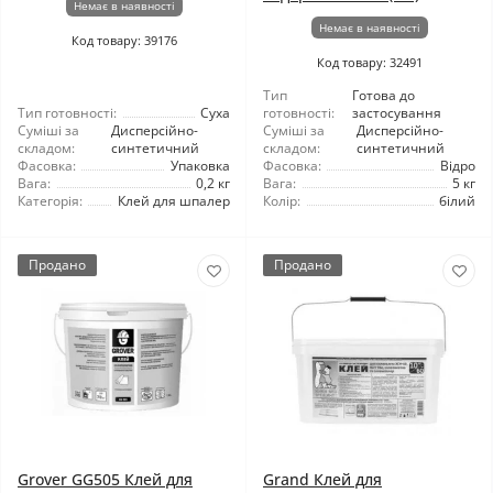
Немає в наявності
Немає в наявності
Код товару: 39176
Код товару: 32491
Тип
Готова до
Тип готовності:
Суха
готовності:
застосування
Суміші за
Дисперсійно-
Суміші за
Дисперсійно-
складом:
синтетичний
складом:
синтетичний
Фасовка:
Упаковка
Фасовка:
Відро
Вага:
0,2 кг
Вага:
5 кг
Категорія:
Клей для шпалер
Колір:
білий
Продано
Продано
Grover GG505 Клей для
Grand Клей для