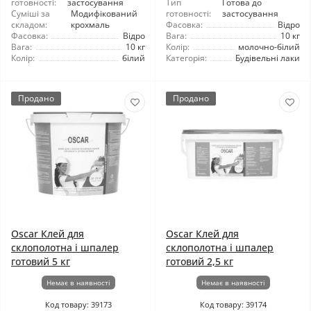
готовності:
застосування
Тип
Готова до
Суміші за
Модифікований
готовності:
застосування
складом:
крохмаль
Фасовка:
Відро
Фасовка:
Відро
Вага:
10 кг
Вага:
10 кг
Колір:
молочно-білий
Колір:
білий
Категорія:
Будівельні лаки
Продано
Продано
Oscar Клей для
Oscar Клей для
склополотна і шпалер
склополотна і шпалер
готовий 5 кг
готовий 2,5 кг
Немає в наявності
Немає в наявності
Код товару: 39173
Код товару: 39174