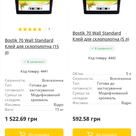
1
Bostik 70 Wall Standard
Клей для склополотна (5 л)
Bostik 70 Wall Standard
Клей для склополотна (15
В наявності
л)
Код товару: 4442
В наявності
Код товару: 4441
Об'єм:
5 л
Сезонність:
Всесезонна
Сезонність:
Всесезонна
Тип
Готова до
Тип
Готова до
готовності:
застосування
готовності:
застосування
Суміші за
Модифікований
Суміші за
Модифікований
складом:
крохмаль
складом:
крохмаль
Фасовка:
Відро
Фасовка:
Відро
Вага:
15 кг
1 522.69 грн
592.58 грн
До кошика
До кошика