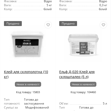
Фасовка:
Відро
Фасовка:
Відро
Вага:
5 кг
Вага:
0,3 кг
Колір:
білий
Колір:
білий
Продано
Продано
Клей для склополотна (10
Ельф Д-020 Клей для
кг)
склошпалер (5 л)
Немає в наявності
Немає в наявності
Код товару: 15803
Код товару: 104460
Тип
Готова до
готовності:
застосування
Об'єм:
5 л
Суміші за
Модифікований
Тип
Готова до