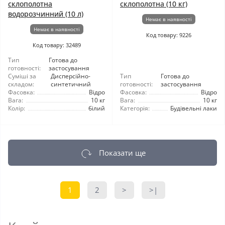
склополотна
склополотна (10 кг)
водорозчинний (10 л)
Немає в наявності
Немає в наявності
Код товару: 9226
Код товару: 32489
Тип
Готова до
готовності:
застосування
Суміші за
Дисперсійно-
Тип
Готова до
складом:
синтетичний
готовності:
застосування
Фасовка:
Відро
Фасовка:
Відро
Вага:
10 кг
Вага:
10 кг
Колір:
білий
Категорія:
Будівельні лаки
Показати ще
1
2
>
>|