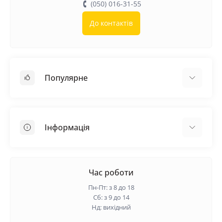
(050) 016-31-55
До контактів
Популярне
Покрівельні матеріали
Грунтовка
Інформація
Самовирівнююча суміш
Пиломатеріали
Доставка
Металеві сітки
Оплата
Час роботи
Контакти
Пн-Пт: з 8 до 18
Гарантія та повернення
Сб: з 9 до 14
Нд: вихідний
Про нас