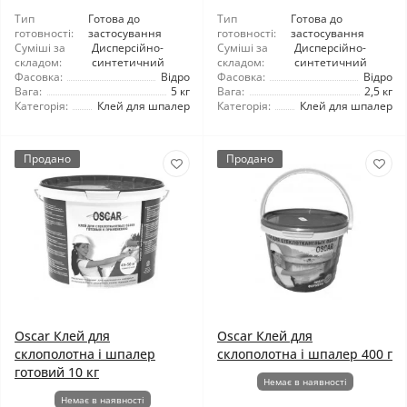
Тип
Готова до
Тип
Готова до
готовності:
застосування
готовності:
застосування
Суміші за
Дисперсійно-
Суміші за
Дисперсійно-
складом:
синтетичний
складом:
синтетичний
Фасовка:
Відро
Фасовка:
Відро
Вага:
5 кг
Вага:
2,5 кг
Категорія:
Клей для шпалер
Категорія:
Клей для шпалер
Продано
Продано
Oscar Клей для
Oscar Клей для
склополотна і шпалер
склополотна і шпалер 400 г
готовий 10 кг
Немає в наявності
Немає в наявності