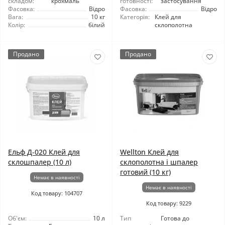
складом:
крохмаль
готовності:
застосування
Фасовка:
Відро
Фасовка:
Відро
Вага:
10 кг
Категорія:
Клей для
Колір:
білий
склополотна
Продано
Продано
Ельф Д-020 Клей для
Wellton Клей для
склошпалер (10 л)
склополотна і шпалер
готовий (10 кг)
Немає в наявності
Немає в наявності
Код товару: 104707
Код товару: 9229
Об'єм:
10 л
Тип
Готова до