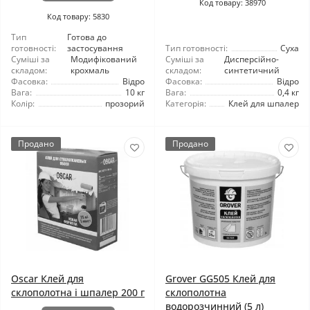
Код товару: 38970
Код товару: 5830
Тип
Готова до
готовності:
застосування
Тип готовності:
Суха
Суміші за
Модифікований
Суміші за
Дисперсійно-
складом:
крохмаль
складом:
синтетичний
Фасовка:
Відро
Фасовка:
Відро
Вага:
10 кг
Вага:
0,4 кг
Колір:
прозорий
Категорія:
Клей для шпалер
Продано
Продано
Oscar Клей для
Grover GG505 Клей для
склополотна і шпалер 200 г
склополотна
водорозчинний (5 л)