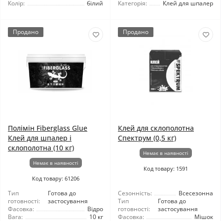
Колір:
білий
Категорія:
Клей для шпалер
Продано
Продано
Полімін Fiberglass Glue
Клей для склополотна
Клей для шпалер і
Спектрум (0,5 кг)
склополотна (10 кг)
Немає в наявності
Немає в наявності
Код товару: 1591
Код товару: 61206
Тип
Готова до
Сезонність:
Всесезонна
готовності:
застосування
Тип
Готова до
Фасовка:
Відро
готовності:
застосування
Вага:
10 кг
Фасовка:
Мішок