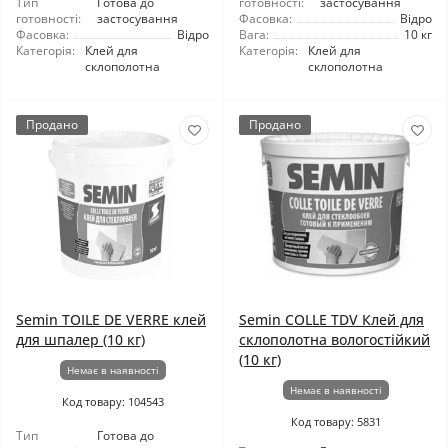
Тип
Готова до
готовності:
застосування
готовності:
застосування
Фасовка:
Відро
Фасовка:
Відро
Вага:
10 кг
Категорія:
Клей для
Категорія:
Клей для
склополотна
склополотна
Продано
Продано
Semin TOILE DE VERRE клей
Semin COLLE TDV Клей для
для шпалер (10 кг)
склополотна вологостійкий
(10 кг)
Немає в наявності
Немає в наявності
Код товару: 104543
Код товару: 5831
Тип
Готова до