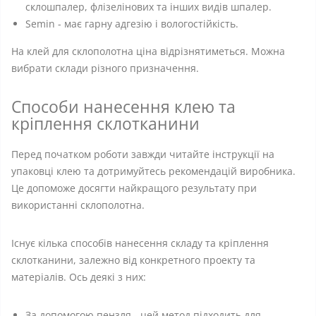
склошпалер, флізелінових та інших видів шпалер.
Semin - має гарну адгезію і вологостійкість.
На клей для склополотна ціна відрізнятиметься. Можна
вибрати склади різного призначення.
Способи нанесення клею та
кріплення склотканини
Перед початком роботи завжди читайте інструкції на
упаковці клею та дотримуйтесь рекомендацій виробника.
Це допоможе досягти найкращого результату при
використанні склополотна.
Існує кілька способів нанесення складу та кріплення
склотканини, залежно від конкретного проекту та
матеріалів. Ось деякі з них:
За допомогою пензля - цей метод підходить для