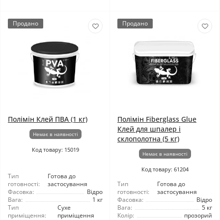
Продано
Продано
Полімін Клей ПВА (1 кг)
Полімін Fiberglass Glue
Клей для шпалер і
Немає в наявності
склополотна (5 кг)
Код товару: 15019
Немає в наявності
Код товару: 61204
Тип
Готова до
готовності:
застосування
Тип
Готова до
Фасовка:
Відро
готовності:
застосування
Вага:
1 кг
Фасовка:
Відро
Тип
Сухе
Вага:
5 кг
приміщення:
приміщення
Колір:
прозорий