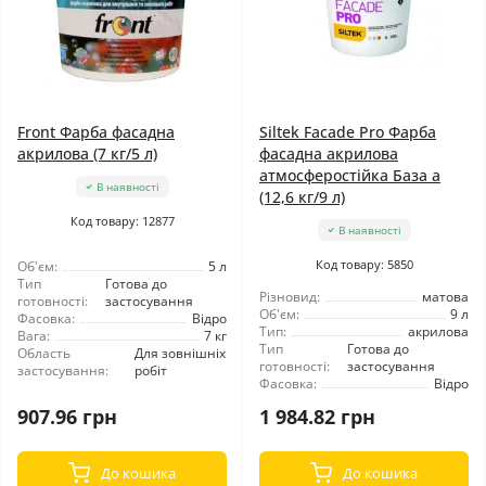
Front Фарба фасадна
Siltek Facade Pro Фарба
акрилова (7 кг/5 л)
фасадна акрилова
атмосферостійка База а
В наявності
(12,6 кг/9 л)
Код товару: 12877
В наявності
Код товару: 5850
Об'єм:
5 л
Тип
Готова до
Різновид:
матова
готовності:
застосування
Об'єм:
9 л
Фасовка:
Відро
Тип:
акрилова
Вага:
7 кг
Тип
Готова до
Область
Для зовнішніх
готовності:
застосування
застосування:
робіт
Фасовка:
Відро
907.96 грн
1 984.82 грн
До кошика
До кошика