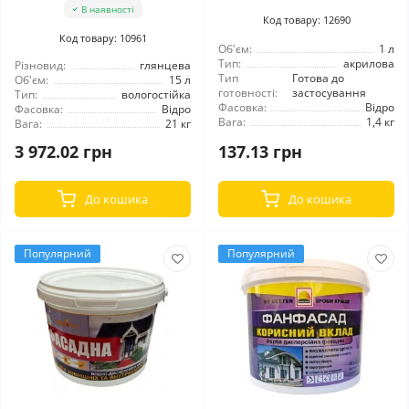
В наявності
Код товару: 12690
Код товару: 10961
Об'єм:
1 л
Тип:
акрилова
Різновид:
глянцева
Тип
Готова до
Об'єм:
15 л
готовності:
застосування
Тип:
вологостійка
Фасовка:
Відро
Фасовка:
Відро
Вага:
1,4 кг
Вага:
21 кг
3 972.02 грн
137.13 грн
До кошика
До кошика
Популярний
Популярний