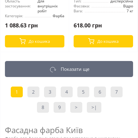
Область
Для
Тип:
дисперсійна
застосування:
внутрішніх
Фасовка:
Відро
робіт
Вага:
7 кг
Категорія:
Фарба
1 088.63 грн
618.00 грн
До кошика
До кошика
Показати ще
1
2
3
4
5
6
7
8
9
>
>|
Фасадна фарба Київ