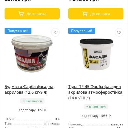
До кошика
До кошика
Популярний
Популярний
Будмісто Фарба фасадна
Tigor TF-45 Фарба фасадна
акрилова (12,6 кг/9 л)
акрилова атмосферостійка
(14 кг/10 л)
В наявності
В наявності
Код товару: 12780
Код товару: 105619
Об'єм:
9 л
Тип:
акрилова
Різновид:
матова