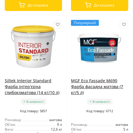
До кошика
До кошика
Популярний
Siltek Interior Standard
MGF Eco Fassade M690
Фарба інтер'єрна
Фарба фасадна матова (7
глибокоматова (14 кг/10 л)
кг/5 л)
В наявності
В наявності
Код товару: 5857
Код товару: 6712
Різновид:
матова
Об'єм:
9 л
Різновид:
матова
Вага:
12,6 кг
Об'єм:
5 л