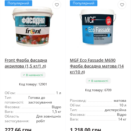
Популярний
Популярний
Front Фарба фасадна
MGF Eco Fassade M690
акрилова (1,5 кг/1 л)
Фарба фасадна матова (14
кг/10 л)
В наявності
В наявності
Код товару: 12901
Код товару: 6709
Об'єм:
1 л
Тип
Готова до
Різновид:
матова
готовності:
застосування
Об'єм:
10 л
Фасовка:
Відро
Тип:
дисперсійна
Вага:
1,5 кг
Фасовка:
Відро
Область
Для зовнішніх
Вага:
14 кг
застосування:
робіт
227.66 грн
1 218.00 грн