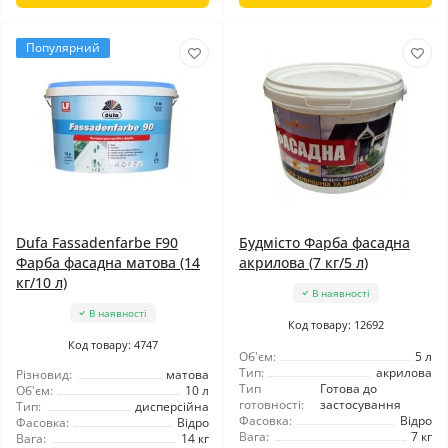
Популярний
Dufa Fassadenfarbe F90
Будмісто Фарба фасадна
Фарба фасадна матова (14
акрилова (7 кг/5 л)
кг/10 л)
В наявності
В наявності
Код товару: 12692
Код товару: 4747
Об'єм:
5 л
Тип:
акрилова
Різновид:
матова
Тип
Готова до
Об'єм:
10 л
готовності:
застосування
Тип:
дисперсійна
Фасовка:
Відро
Фасовка:
Відро
Вага:
7 кг
Вага:
14 кг