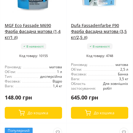
MGF Eco Fassade M690
Dufa Fassadenfarbe F90
Фарба фасадна матова (1,4
Фарба фасадна матова (3,5
кг/1 л)
кг/2,5 л)
В наявності
В наявності
Код товару: 10155
Код товару: 4748
Різновид:
матова
Різновид:
матова
Об'єм:
2,5 л
Об'єм:
1 л
Фасовка:
Банка
Тип:
дисперсійна
Вага:
3,5 кг
Фасовка:
Відро
Область
Для зовнішніх
Вага:
1,4 кг
застосування:
робіт
148.00 грн
645.00 грн
До кошика
До кошика
Популярний