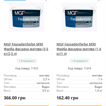
MGF Fassadenfarbe М90
MGF Fassadenfarbe М90
Фарба фасадна матова (3,5
Фарба фасадна матова (1,4
кг/2,5 л)
кг/1 л)
В наявності
В наявності
Код товару: 11312
Код товару: 11314
Різновид:
матова
Різновид:
матова
Об'єм:
2,5 л
Об'єм:
1 л
Тип:
латексна
Тип:
латексна
Фасовка:
Відро
Фасовка:
Відро
Вага:
3,5 кг
Вага:
1,4 кг
366.00 грн
162.40 грн