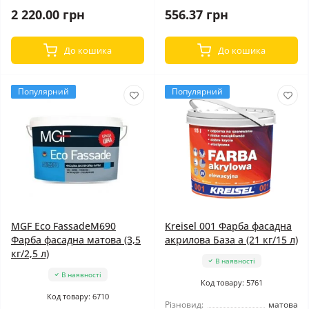
2 220.00 грн
556.37 грн
До кошика
До кошика
Популярний
Популярний
MGF Eco FassadeM690
Kreisel 001 Фарба фасадна
Фарба фасадна матова (3,5
акрилова База а (21 кг/15 л)
кг/2,5 л)
В наявності
В наявності
Код товару: 5761
Код товару: 6710
Різновид:
матова