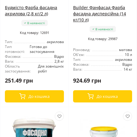
Будмісто Фарба фасадна
Builder Фанфасад Фарба
акрилова (2,8 кг/2 л)
фасадна дисперсійна (14
кг/10 л)
В наявності
В наявності
Код товару: 12691
Код товару: 29987
Тип:
акрилова
Тип
Готова до
Різновид:
матова
готовності:
застосування
Об'єм:
10 л
Фасовка:
Відро
Тип:
акрилова
Вага:
2,8 кг
Фасовка:
Відро
Область
Для зовнішніх
Вага:
14 кг
застосування:
робіт
251.49 грн
924.69 грн
До кошика
До кошика