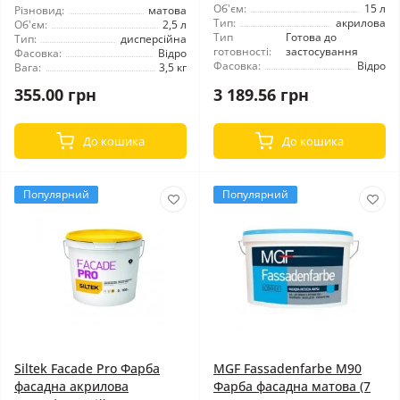
Об'єм:
15 л
Різновид:
матова
Тип:
акрилова
Об'єм:
2,5 л
Тип
Готова до
Тип:
дисперсійна
готовності:
застосування
Фасовка:
Відро
Фасовка:
Відро
Вага:
3,5 кг
355.00 грн
3 189.56 грн
До кошика
До кошика
Популярний
Популярний
Siltek Facade Pro Фарба
MGF Fassadenfarbe М90
фасадна акрилова
Фарба фасадна матова (7