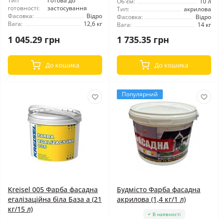
Тип
Готова до
Об'єм:
10 л
готовності:
застосування
Тип:
акрилова
Фасовка:
Відро
Фасовка:
Відро
Вага:
12,6 кг
Вага:
14 кг
1 045.29 грн
1 735.35 грн
До кошика
До кошика
Популярний
Kreisel 005 Фарба фасадна
Будмісто Фарба фасадна
егалізаційна біла База а (21
акрилова (1,4 кг/1 л)
кг/15 л)
В наявності