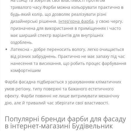
на сонці та зберігає свої властивості протягом
тривалого часу.Фарби можна кольорувати практично в
будь-який колір, що дозволяє реалізувати різні
дизайнерські рішення.
Інтер'єрна фарба
, у свою чергу,
призначена для використання в приміщеннях і часто
має ширший спектр варіантів для внутрішніх
оздоблень.
Латексна – добре переносить вологу, легко очищається
від різних забруднень. Практично не має запаху під час
нанесення та висихання, що робить процес фарбування
комфортнішим
Фарба фасадна підбирається з урахуванням кліматичних
умов регіону, типу поверхні та бажаного естетичного
ефекту. Фарби повинні не лише витримувати механічну
дію, але й тривалий час зберігати свої властивості.
Популярні бренди фарби для фасаду
в інтернет-магазині Будівельник