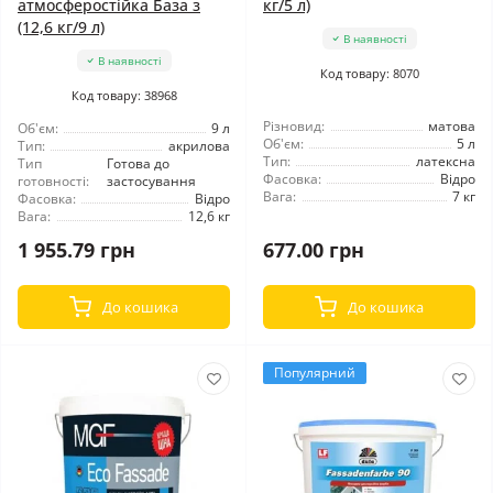
атмосферостійка База з
кг/5 л)
(12,6 кг/9 л)
В наявності
В наявності
Код товару: 8070
Код товару: 38968
Різновид:
матова
Об'єм:
9 л
Об'єм:
5 л
Тип:
акрилова
Тип:
латексна
Тип
Готова до
Фасовка:
Відро
готовності:
застосування
Вага:
7 кг
Фасовка:
Відро
Вага:
12,6 кг
1 955.79 грн
677.00 грн
До кошика
До кошика
Популярний