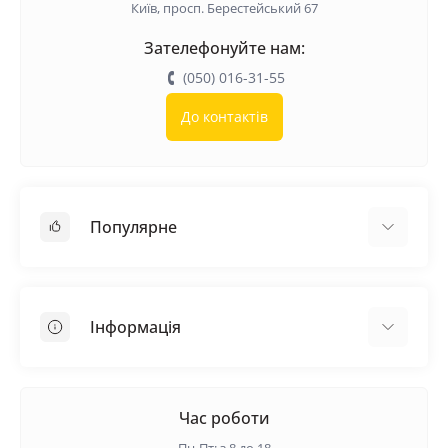
Київ, просп. Берестейський 67
Зателефонуйте нам:
(050) 016-31-55
До контактів
Популярне
Покрівельні матеріали
Грунтовка
Інформація
Самовирівнююча суміш
Пиломатеріали
Доставка
Металеві сітки
Оплата
Час роботи
Контакти