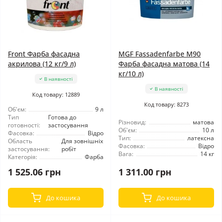
Front Фарба фасадна
MGF Fassadenfarbe М90
акрилова (12 кг/9 л)
Фарба фасадна матова (14
кг/10 л)
В наявності
В наявності
Код товару: 12889
Код товару: 8273
Об'єм:
9 л
Тип
Готова до
Різновид:
матова
готовності:
застосування
Об'єм:
10 л
Фасовка:
Відро
Тип:
латексна
Область
Для зовнішніх
Фасовка:
Відро
застосування:
робіт
Вага:
14 кг
Категорія:
Фарба
1 525.06 грн
1 311.00 грн
До кошика
До кошика