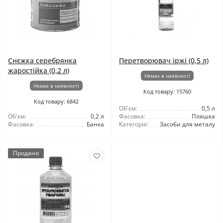
Снєжка серебрянка
Перетворювач іржі (0,5 л)
жаростійка (0,2 л)
Немає в наявності
Немає в наявності
Код товару: 15760
Код товару: 6842
Об'єм:
0,5 л
Об'єм:
0,2 л
Фасовка:
Пляшка
Фасовка:
Банка
Категорія:
Засоби для металу
Продано