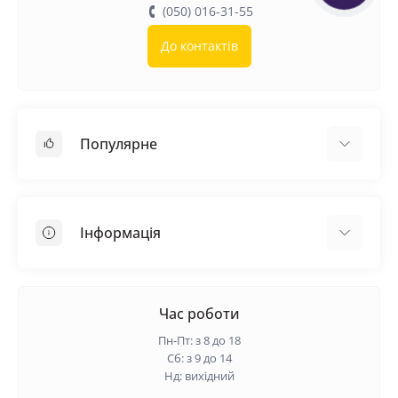
(050) 016-31-55
До контактів
Популярне
Покрівельні матеріали
Грунтовка
Інформація
Самовирівнююча суміш
Пиломатеріали
Доставка
Металеві сітки
Оплата
Час роботи
Контакти
Пн-Пт: з 8 до 18
Гарантія та повернення
Сб: з 9 до 14
Нд: вихідний
Про нас