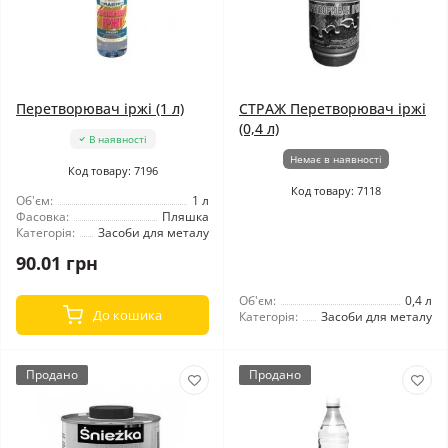
Перетворювач іржі (1 л)
СТРАЖ Перетворювач іржі
(0,4 л)
В наявності
Немає в наявності
Код товару: 7196
Код товару: 7118
Об'єм:
1 л
Фасовка:
Пляшка
Категорія:
Засоби для металу
90.01 грн
Об'єм:
0,4 л
До кошика
Категорія:
Засоби для металу
Продано
Продано