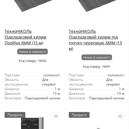
ТехноНІКОЛЬ
ТехноНІКОЛЬ
Підкладковий килим
Підкладковий килим під
Полібуд ХММ (15 м)
гнучку черепицю ХММ (15
м)
Немає в наявності
Немає в наявності
Код товару: 16642
Код товару: 16641
Підстава:
склохолст
Підстава:
склохолст
Область
Для
Область
Для
застосування:
покрівлі
застосування:
покрівлі
Ширина:
1 м
Ширина:
1 м
Довжина:
15 м
Довжина:
15 м
Категорія:
Підкладковий килим
Категорія:
Підкладковий килим
Продано
Продано