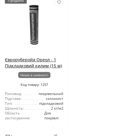
Продано
Євроруберойд Ореол - 1
Підкладковий килим (15 м)
Немає в наявності
Код товару: 1257
Різновид:
покрівельний
Підстава:
склохолст
Тип:
підкладковий
Щільність:
2 кг/м2
Область
Для
застосування:
покрівлі