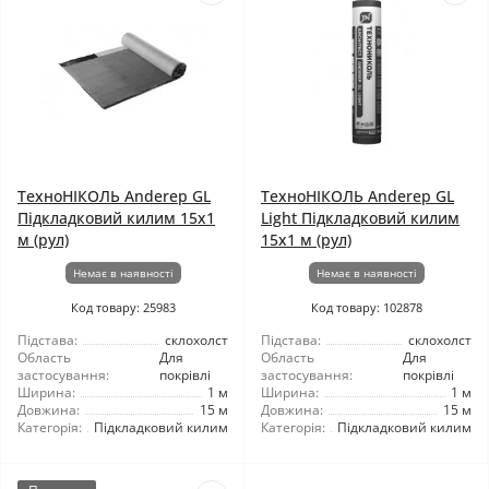
ТехноНІКОЛЬ Anderep GL
ТехноНІКОЛЬ Anderep GL
Підкладковий килим 15x1
Light Підкладковий килим
м (рул)
15x1 м (рул)
Немає в наявності
Немає в наявності
Код товару: 25983
Код товару: 102878
Підстава:
склохолст
Підстава:
склохолст
Область
Для
Область
Для
застосування:
покрівлі
застосування:
покрівлі
Ширина:
1 м
Ширина:
1 м
Довжина:
15 м
Довжина:
15 м
Категорія:
Підкладковий килим
Категорія:
Підкладковий килим