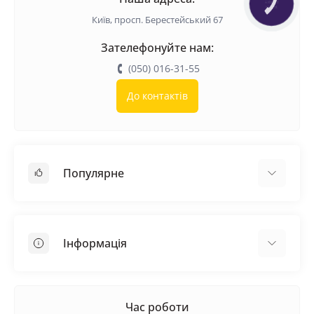
КНОПКА
ЗВ'ЯЗКУ
Київ, просп. Берестейський 67
Зателефонуйте нам:
(050) 016-31-55
До контактів
Популярне
Покрівельні матеріали
Грунтовка
Інформація
Самовирівнююча суміш
Пиломатеріали
Доставка
Металеві сітки
Оплата
Час роботи