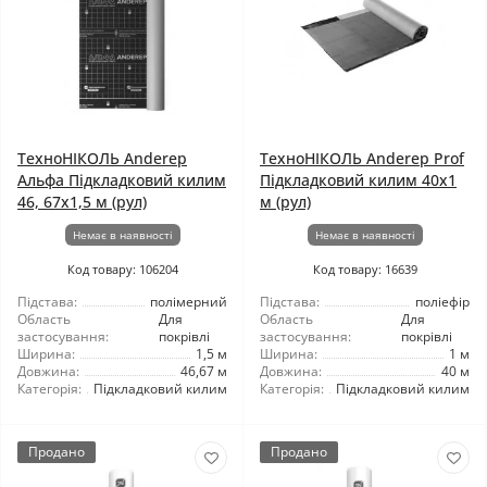
ТехноНІКОЛЬ Anderep
ТехноНІКОЛЬ Anderep Prof
Альфа Підкладковий килим
Підкладковий килим 40x1
46, 67x1,5 м (рул)
м (рул)
Немає в наявності
Немає в наявності
Код товару: 106204
Код товару: 16639
Підстава:
полімерний
Підстава:
поліефір
Область
Для
Область
Для
застосування:
покрівлі
застосування:
покрівлі
Ширина:
1,5 м
Ширина:
1 м
Довжина:
46,67 м
Довжина:
40 м
Категорія:
Підкладковий килим
Категорія:
Підкладковий килим
Продано
Продано