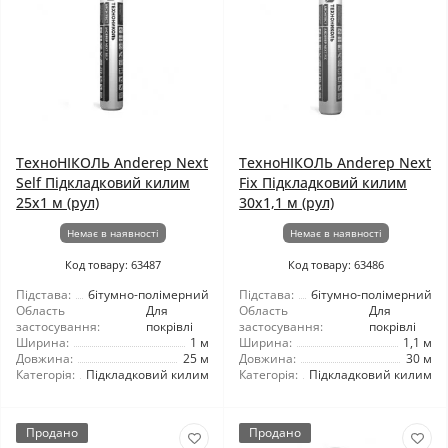
ТехноНІКОЛЬ Anderep Next
ТехноНІКОЛЬ Anderep Next
Self Підкладковий килим
Fix Підкладковий килим
25x1 м (рул)
30x1,1 м (рул)
Немає в наявності
Немає в наявності
Код товару: 63487
Код товару: 63486
Підстава:
бітумно-полімерний
Підстава:
бітумно-полімерний
Область
Для
Область
Для
застосування:
покрівлі
застосування:
покрівлі
Ширина:
1 м
Ширина:
1,1 м
Довжина:
25 м
Довжина:
30 м
Категорія:
Підкладковий килим
Категорія:
Підкладковий килим
Продано
Продано