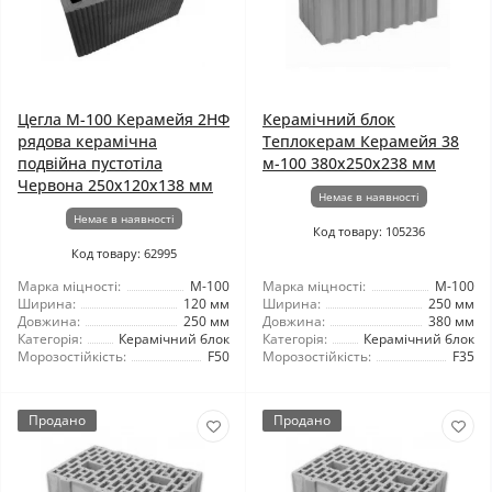
Цегла М-100 Керамейя 2НФ
Керамічний блок
рядова керамічна
Теплокерам Керамейя 38
подвійна пустотіла
м-100 380x250x238 мм
Червона 250х120х138 мм
Немає в наявності
Немає в наявності
Код товару: 105236
Код товару: 62995
Марка міцності:
М-100
Марка міцності:
М-100
Ширина:
120 мм
Ширина:
250 мм
Довжина:
250 мм
Довжина:
380 мм
Категорія:
Керамічний блок
Категорія:
Керамічний блок
Морозостійкість:
F50
Морозостійкість:
F35
Продано
Продано