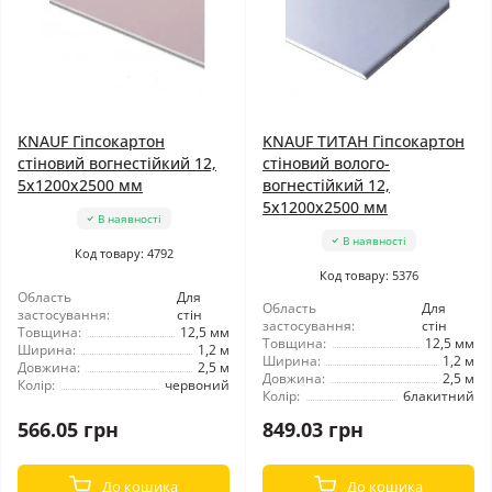
KNAUF Гіпсокартон
KNAUF ТИТАН Гіпсокартон
стіновий вогнестійкий 12,
стіновий волого-
5x1200x2500 мм
вогнестійкий 12,
5x1200x2500 мм
В наявності
В наявності
Код товару: 4792
Код товару: 5376
Область
Для
Область
Для
застосування:
стін
застосування:
стін
Товщина:
12,5 мм
Товщина:
12,5 мм
Ширина:
1,2 м
Ширина:
1,2 м
Довжина:
2,5 м
Довжина:
2,5 м
Колір:
червоний
Колір:
блакитний
566.05 грн
849.03 грн
До кошика
До кошика