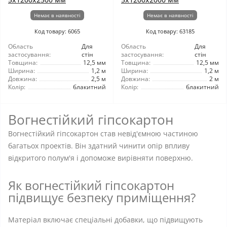
Немає в наявності
Немає в наявності
Код товару: 6065
Код товару: 63185
Область
Для
Область
Для
застосування:
стін
застосування:
стін
Товщина:
12,5 мм
Товщина:
12,5 мм
Ширина:
1,2 м
Ширина:
1,2 м
Довжина:
2,5 м
Довжина:
2 м
Колір:
блакитний
Колір:
блакитний
Вогнестійкий гіпсокартон
Вогнестійкий гіпсокартон став невід'ємною частиною
багатьох проектів. Він здатний чинити опір впливу
відкритого полум'я і допоможе вирівняти поверхню.
Як вогнестійкий гіпсокартон
підвищує безпеку приміщення?
Матеріал включає спеціальні добавки, що підвищують