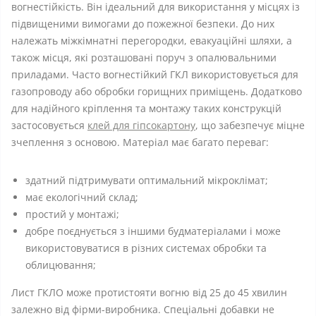
вогнестійкість. Він ідеальний для використання у місцях із
підвищеними вимогами до пожежної безпеки. До них
належать міжкімнатні перегородки, евакуаційні шляхи, а
також місця, які розташовані поруч з опалювальними
приладами. Часто вогнестійкий ГКЛ використовується для
газопроводу або обробки горищних приміщень. Додатково
для надійного кріплення та монтажу таких конструкцій
застосовується
клей для гіпсокартону
, що забезпечує міцне
зчеплення з основою. Матеріал має багато переваг:
здатний підтримувати оптимальний мікроклімат;
має екологічний склад;
простий у монтажі;
добре поєднується з іншими будматеріалами і може
використовуватися в різних системах обробки та
облицювання;
Лист ГКЛО може протистояти вогню від 25 до 45 хвилин
залежно від фірми-виробника. Спеціальні добавки не