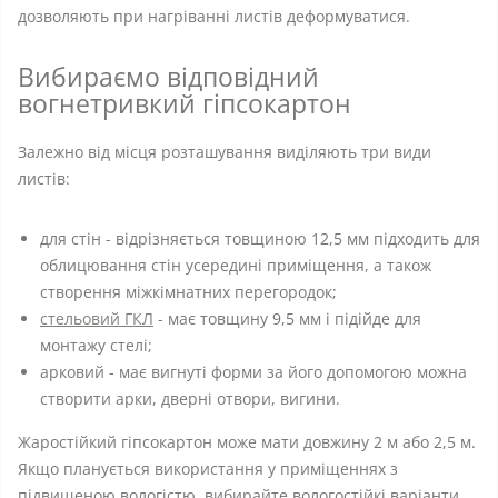
дозволяють при нагріванні листів деформуватися.
Вибираємо відповідний
вогнетривкий гіпсокартон
Залежно від місця розташування виділяють три види
листів:
для стін - відрізняється товщиною 12,5 мм підходить для
облицювання стін усередині приміщення, а також
створення міжкімнатних перегородок;
стельовий ГКЛ
- має товщину 9,5 мм і підійде для
монтажу стелі;
арковий - має вигнуті форми за його допомогою можна
створити арки, дверні отвори, вигини.
Жаростійкий гіпсокартон може мати довжину 2 м або 2,5 м.
Якщо планується використання у приміщеннях з
підвищеною вологістю, вибирайте вологостійкі варіанти