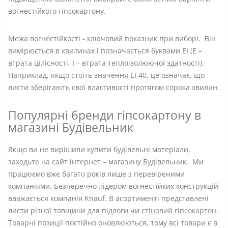
вогнестійкого гіпсокартону.
Межа вогнестійкості - ключовий показник при виборі. Він
вимірюється в хвилинах і позначається буквами EI (E –
втрата цілісності, I – втрата теплоізолюючої здатності).
Наприклад, якщо стоїть значення EI 40, це означає, що
листи зберігають свої властивості протягом сорока хвилин.
Популярні бренди гіпсокартону в
магазині Будівельник
Якщо ви не вирішили купити будівельні матеріали,
заходьте на сайт інтернет – магазину Будівельник. Ми
працюємо вже багато років лише з перевіреними
компаніями. Безперечно лідером вогнестійких конструкцій
вважається компанія Knauf. В асортименті представлені
листи різної товщини для підлоги чи
стіновий гіпсокартон
.
Товарні позиції постійно оновлюються, тому всі товари є в