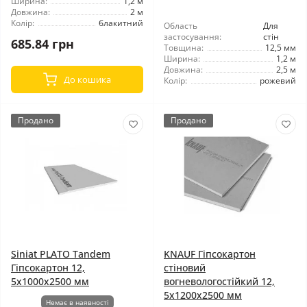
Ширина:
1,2 м
Довжина:
2 м
Колір:
блакитний
Область
Для
застосування:
стін
685.84 грн
Товщина:
12,5 мм
Ширина:
1,2 м
Довжина:
2,5 м
До кошика
Колір:
рожевий
Продано
Продано
Siniat PLATO Tandem
KNAUF Гіпсокартон
Гіпсокартон 12,
стіновий
5x1000x2500 мм
вогневологостійкий 12,
5x1200x2500 мм
Немає в наявності