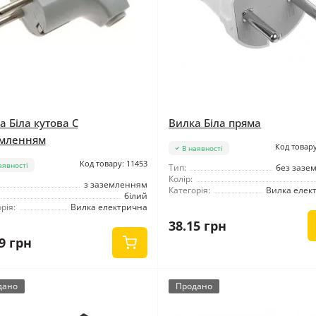
а Біла кутова C
Вилка Біла пряма
мленням
Код товару
В наявності
Код товару: 11453
аявності
Тип:
без зазе
Колір:
з заземленням
Категорія:
Вилка елек
білий
рія:
Вилка електрична
38.15 грн
9 грн
дано
Продано