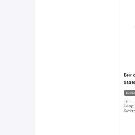
Вилк
зазе
Немає
Тип:
Колір:
Катего