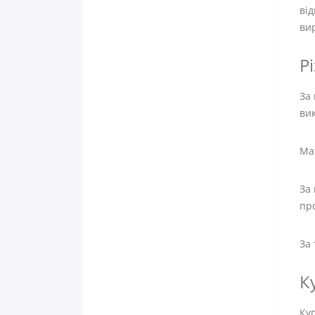
від
ви
Р
За 
ви
Мат
За 
пр
За 
К
Ку