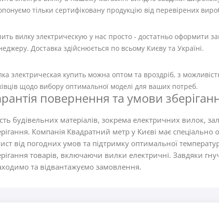
понуємо тільки сертифіковану продукцію від перевірених виро
пить вилку электрическую у нас просто - достатньо оформити з
еджеру. Доставка здійснюється по всьому Києву та Україні.
ка электрическая купить можна оптом та вроздріб, з можливіст
івців щодо вибору оптимальної моделі для ваших потреб.
арантія повернення та умови зберіган
ість будівельних матеріалів, зокрема електричних вилок, зал
ерігання. Компанія Квадратний метр у Києві має спеціально 
хист від погодних умов та підтримку оптимальної температу
ерігання товарів, включаючи вилки електричні. Завдяки гну
аходимо та відвантажуємо замовлення.