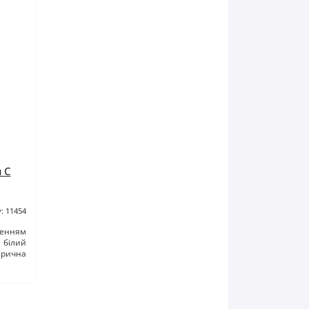
 C
: 11454
ленням
білий
трична