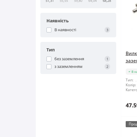
51,31
55,55
59,80
64,04
68,28
Наявність
В наявності
3
Тип
Вилк
без заземлення
1
зазе
з заземленням
2
В н
Тип:
Колір:
Катего
47.5
Про