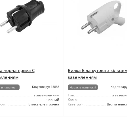
а чорна пряма C
Вилка Біла кутова з кільцем
мленням
заземленням
Код товару: 15835
Код товару
 в наявності
Немає в наявності
з заземленням
Тип:
з зазем
чорний
Колір:
рія:
Вилка електрична
Категорія:
Вилка елек