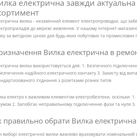
илка електрична завжди актуальна 
сортимент
ектрична вилка - незамінний елемент електропроводки, що заб
ектроприладів до мережі живлення. У нашому інтернет-магазині
ку за вигідною ціною для будь-яких побутових та промислових 
ризначення Вилка електрична в ремонт
ектрична вилка використовується для: 1. Безпечного підключен
езпечення надійного електричного контакту 3. Захисту від випа
ндартизованого з'єднання з розетками різних типів
лка електро є важливим елементом електробезпеки, оскільки: 1
умом 2. Запобігає неправильному підключенню фази та нуля 3. 
к правильно обрати Вилка електрична 
и виборі електричної вилки важливо враховувати номінальний с