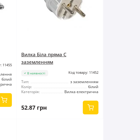
Вилка Біла пряма C
заземленням
: 11455
Код товару: 11452
В наявності
млення
білий
Тип:
з заземленням
трична
Колір:
білий
Категорія:
Вилка електрична
52.87 грн