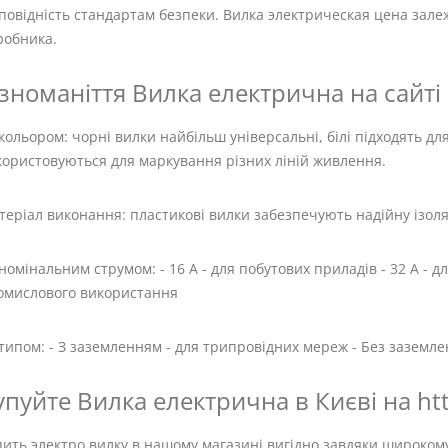
повідність стандартам безпеки. Вилка электрическая цена зале
робника.
ізноманіття Вилка електрична на сайті 
кольором: чорні вилки найбільш універсальні, білі підходять для 
користовуються для маркування різних ліній живлення.
еріал виконання: пластикові вилки забезпечують надійну ізоля
номінальним струмом: - 16 А - для побутових приладів - 32 А - д
омислового використання
типом: - З заземленням - для трипровідних мереж - Без заземл
упуйте Вилка електрична в Києві на htt
пить электро вилку в нашому магазині вигідно завдяки широком