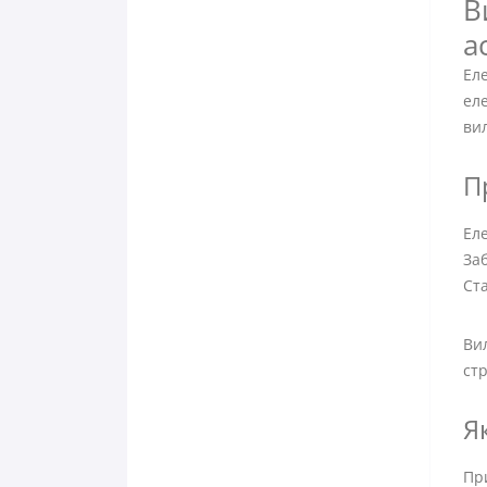
В
а
Ел
ел
вил
П
Ел
Заб
Ста
Ви
стр
Я
Пр