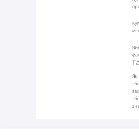
про
Ку
мен
Вил
фах
Г
Як
зб
за
зб
зн