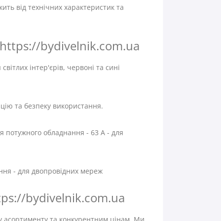
жить від технічних характеристик та
https://bydivelnik.com.ua
світлих інтер'єрів, червоні та сині
цію та безпеку використання.
ля потужного обладнання - 63 А - для
ення - для двопровідних мереж
ps://bydivelnik.com.ua
у асортименту та конкурентним цінам. Ми