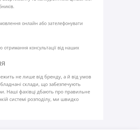
бників.
амовлення онлайн або зателефонувати
ю отримання консультації від наших
ня
ежить не лише від бренду, а й від умов
обладнані склади, що забезпечують
ри. Наші фахівці дбають про правильне
чкій системі розподілу, ми швидко