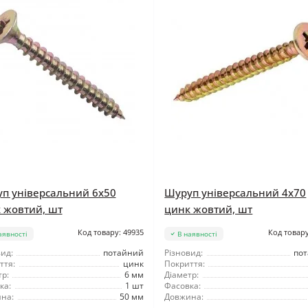
п універсальний 6x50
Шуруп універсальний 4x70
 жовтий, шт
цинк жовтий, шт
Код товару: 49935
Код товару
аявності
В наявності
ид:
потайний
Різновид:
по
ття:
цинк
Покриття:
р:
6 мм
Діаметр:
ка:
1 шт
Фасовка:
на:
50 мм
Довжина: