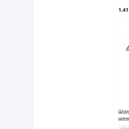
1.41
Шуру
цинк
В н