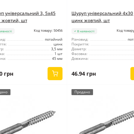
п універсальний 3, 5x45
Шуруп універсальний 4x30
 жовтий, шт
цинк жовтий, шт
Код товару: 50456
Код товару
аявності
В наявності
ид:
потайний
Різновид:
по
ття:
цинк
Покриття:
р:
3,5 мм
Діаметр:
ка:
1 шт
Фасовка:
на:
45 мм
Довжина:
0 грн
46.94 грн
дано
Продано