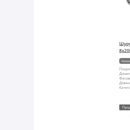
Шуру
8x20
Немає
Покри
Діамет
Фасов
Довжи
Катего
Про