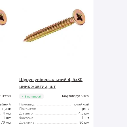
Шуруп універсальний 4, 5x80
цинк жовтий, шт
: 49894
Код товару: 52697
В наявності
тайний
Різновид:
потайний
цинк
Покриття:
цинк
4 мм
Діаметр:
4,5 мм
1 шт
Фасовка:
1 шт
70 мм
Довжина:
80 мм