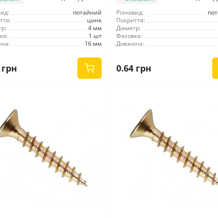
ид:
потайний
Різновид:
по
ття:
цинк
Покриття:
р:
4 мм
Діаметр:
ка:
1 шт
Фасовка:
на:
16 мм
Довжина:
 грн
0.64 грн