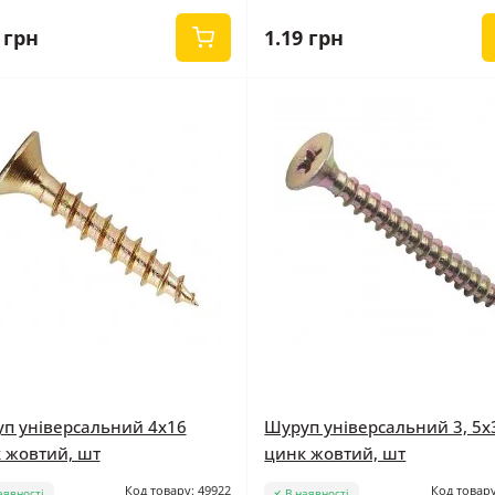
 грн
1.19 грн
п універсальний 4x16
Шуруп універсальний 3, 5x
 жовтий, шт
цинк жовтий, шт
Код товару: 49922
Код товару
аявності
В наявності