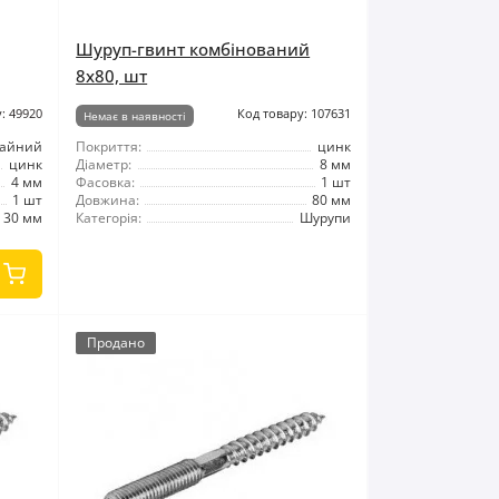
Шуруп-гвинт комбінований
8x80, шт
: 49920
Код товару: 107631
Немає в наявності
тайний
Покриття:
цинк
цинк
Діаметр:
8 мм
4 мм
Фасовка:
1 шт
1 шт
Довжина:
80 мм
30 мм
Категорія:
Шурупи
Продано