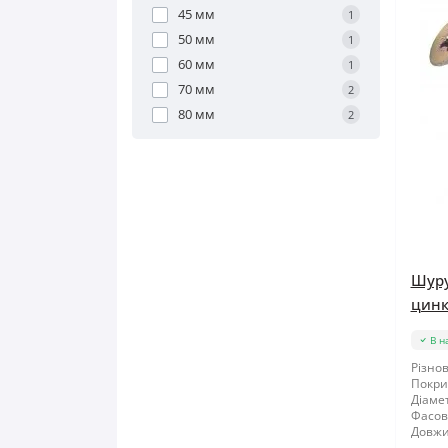
45 мм
1
50 мм
1
60 мм
1
70 мм
2
80 мм
2
Шуру
цинк
В н
Різнов
Покри
Діамет
Фасов
Довжи