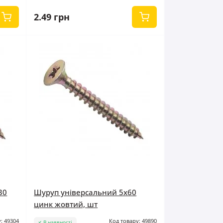
2.49 грн
30
Шуруп універсальний 5x60
цинк жовтий, шт
: 49304
Код товару: 49890
В наявності