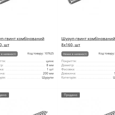
п-гвинт комбінований
Шуруп-гвинт комбіновани
0, шт
8x160, шт
Код товару: 107625
Код товару:
 в наявності
Немає в наявності
ття:
цинк
Покриття:
р:
8 мм
Діаметр:
ка:
1 шт
Фасовка:
на:
200 мм
Довжина:
рія:
Шурупи
Категорія:
Ш
дано
Продано