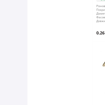
Різнов
Покри
Діамет
Фасов
Довжи
0.26