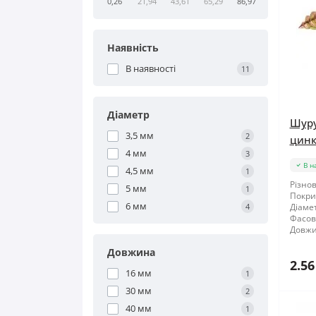
0,26
21,94
43,61
65,29
86,97
Наявність
В наявності
11
Діаметр
Шуру
3,5 мм
2
цинк
4 мм
3
В н
4,5 мм
1
Різнов
5 мм
1
Покри
6 мм
4
Діамет
Фасов
Довжи
Довжина
2.56
16 мм
1
30 мм
2
40 мм
1