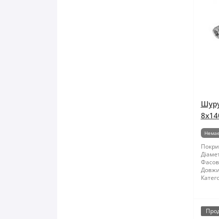
Шуру
8x14
Немає
Покри
Діамет
Фасов
Довжи
Катего
Про