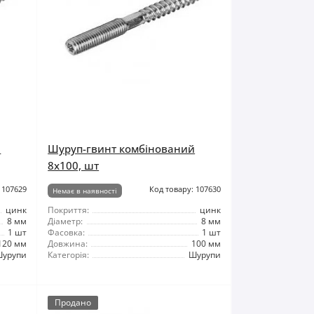
й
Шуруп-гвинт комбінований
8x100, шт
 107629
Код товару: 107630
Немає в наявності
цинк
Покриття:
цинк
8 мм
Діаметр:
8 мм
1 шт
Фасовка:
1 шт
120 мм
Довжина:
100 мм
урупи
Категорія:
Шурупи
Продано