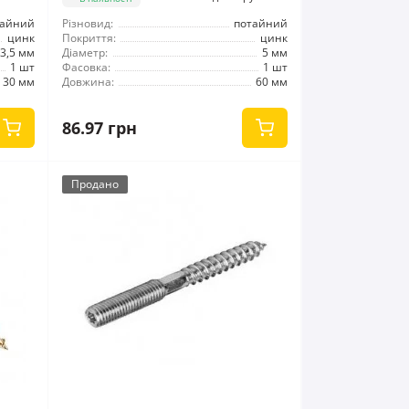
тайний
Різновид:
потайний
цинк
Покриття:
цинк
3,5 мм
Діаметр:
5 мм
1 шт
Фасовка:
1 шт
30 мм
Довжина:
60 мм
86.97 грн
Продано