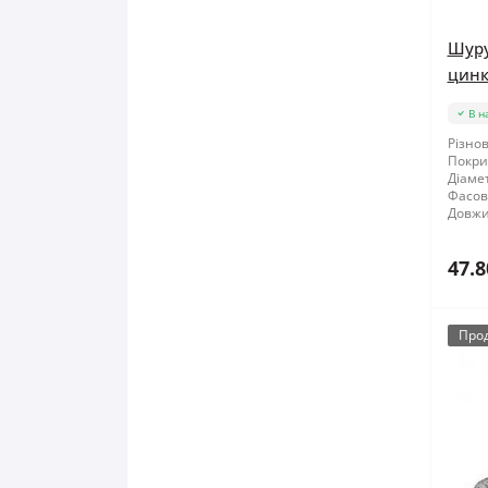
Шуру
цинк
В н
Різнов
Покри
Діамет
Фасов
Довжи
47.8
Про