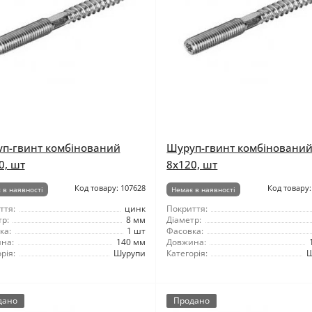
п-гвинт комбінований
Шуруп-гвинт комбіновани
0, шт
8x120, шт
Код товару: 107628
Код товару:
 в наявності
Немає в наявності
ття:
цинк
Покриття:
р:
8 мм
Діаметр:
ка:
1 шт
Фасовка:
на:
140 мм
Довжина:
рія:
Шурупи
Категорія:
Ш
дано
Продано