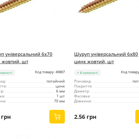
п універсальний 6x70
Шуруп універсальний 6x80
 жовтий, шт
цинк жовтий, шт
Код товару: 49887
Код товару
аявності
В наявності
ид:
потайний
Різновид:
по
ття:
цинк
Покриття:
р:
6 мм
Діаметр:
ка:
1 шт
Фасовка:
на:
70 мм
Довжина:
 грн
2.56 грн