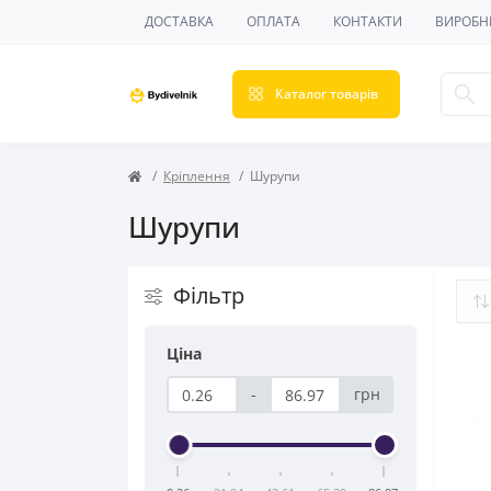
ДОСТАВКА
ОПЛАТА
КОНТАКТИ
ВИРОБН
Каталог товарів
Кріплення
Шурупи
Шурупи
Фільтр
Ціна
-
грн