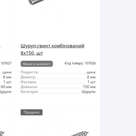
й
Шуруп-гвинт комбінований
8x150, шт
 107627
Код товару: 107626
Немає в наявності
цинк
Покриття:
цинк
8 мм
Діаметр:
8 мм
1 шт
Фасовка:
1 шт
160 мм
Довжина:
150 мм
урупи
Категорія:
Шурупи
Продано