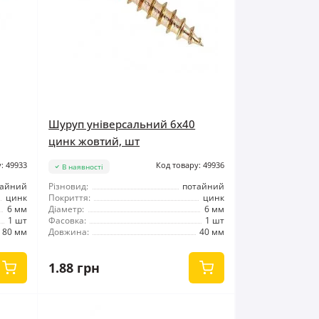
Шуруп універсальний 6x40
цинк жовтий, шт
: 49933
Код товару: 49936
В наявності
тайний
Різновид:
потайний
цинк
Покриття:
цинк
6 мм
Діаметр:
6 мм
1 шт
Фасовка:
1 шт
80 мм
Довжина:
40 мм
1.88 грн