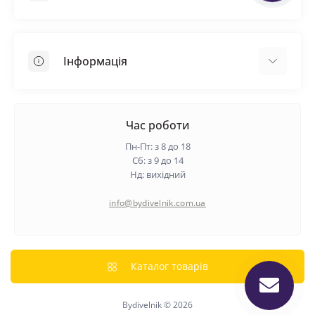
Покрівельні матеріали
Грунтовка
Інформація
Самовирівнююча суміш
Пиломатеріали
Доставка
Металеві сітки
Оплата
Час роботи
Контакти
Пн-Пт: з 8 до 18
Гарантія та повернення
Сб: з 9 до 14
Нд: вихідний
Про нас
Політика конфіденційності
info@bydivelnik.com.ua
Відгуки
Зворотній зв'язок
Карта сайту
Каталог товарів
Виробники
Bydivelnik © 2026