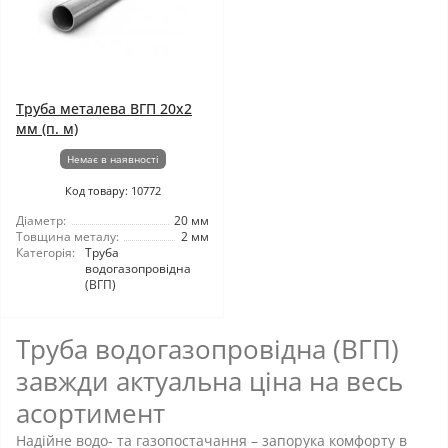
Труба металева ВГП 20x2
мм (п. м)
Немає в наявності
Код товару: 10772
Діаметр:
20 мм
Товщина металу:
2 мм
Категорія:
Труба
водогазопровідна
(ВГП)
Труба водогазопровідна (ВГП)
завжди актуальна ціна на весь
асортимент
Надійне водо- та газопостачання – запорука комфорту в