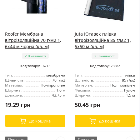
Roofer Мембрана
Juta Ютавек плівка
вітроізоляційна 70 г/м2 1,
вітроізоляційна 85 г/м2 1,
6x44 м чорна (кв. м)
5x50 м (кв. м)
В наявності
В наявності
Код товару: 16713
Код товару: 25682
Тип:
мембрана
Тип:
плівка
Щільність:
70 г/м2
Щільність:
85 г/м2
Матеріал:
Поліпропілен
Матеріал:
Поліпропілен
Ширина:
1,6 м
Фасовка:
Рулон
Довжина:
43,75 м
Ширина:
1,5 м
19.29 грн
50.45 грн
До кошика
До кошика
Продано
Продано