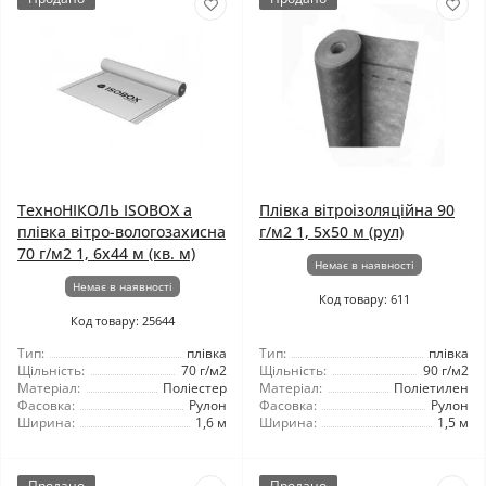
ТехноНІКОЛЬ ISOBOX а
Плівка вітроізоляційна 90
плівка вітро-вологозахисна
г/м2 1, 5x50 м (рул)
70 г/м2 1, 6x44 м (кв. м)
Немає в наявності
Немає в наявності
Код товару: 611
Код товару: 25644
Тип:
плівка
Тип:
плівка
Щільність:
70 г/м2
Щільність:
90 г/м2
Матеріал:
Поліестер
Матеріал:
Поліетилен
Фасовка:
Рулон
Фасовка:
Рулон
Ширина:
1,6 м
Ширина:
1,5 м
Продано
Продано