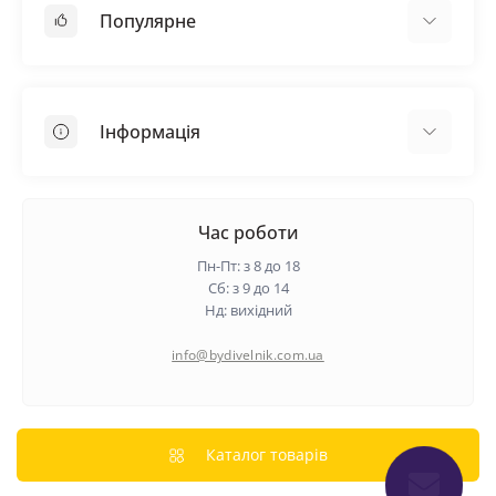
Популярне
Покрівельні матеріали
Грунтовка
Інформація
Самовирівнююча суміш
Пиломатеріали
Доставка
Металеві сітки
Оплата
Час роботи
Контакти
Пн-Пт: з 8 до 18
Гарантія та повернення
Сб: з 9 до 14
Нд: вихідний
Про нас
Політика конфіденційності
info@bydivelnik.com.ua
Відгуки
Зворотній зв'язок
Карта сайту
Каталог товарів
Виробники