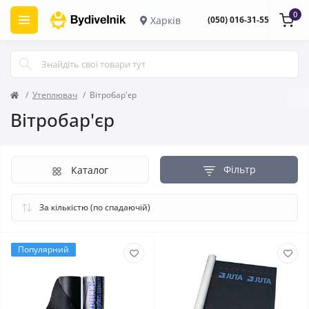
0
Харків
(050) 016-31-55
Утеплювач
Вітробар'єр
Вітробар'єр
Фільтр
Каталог
Популярний