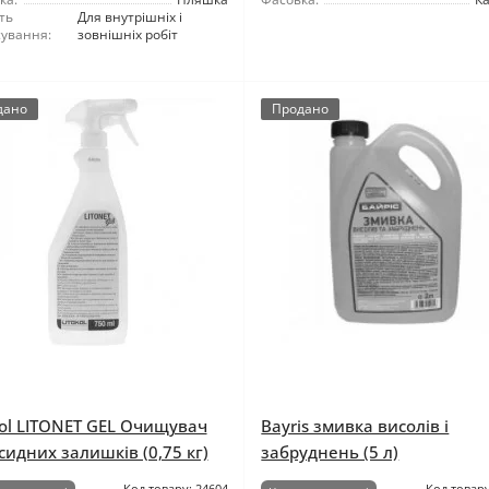
ть
Для внутрішніх і
сування:
зовнішніх робіт
дано
Продано
kol LITONET GEL Очищувач
Bayris змивка висолів і
сидних залишків (0,75 кг)
забруднень (5 л)
Код товару: 24604
Код товару