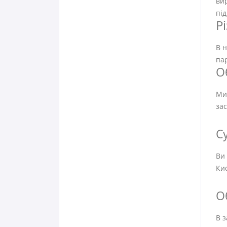
вир
пі
Р
В н
па
О
Ми 
зас
С
Ви 
Кис
О
В з