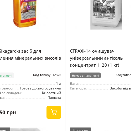
Sikagard-s засіб для
СТРАЖ-14 очищувач
лення мінеральних висолів
універсальний антісоль
концентрат 1: 20 (1 кг)
Код товару: 12376
Код товар
аявності
Немає в наявності
1 л
Вага:
товності:
Готова до застосування
Категорія:
Засоби від 
 за складом:
Кислотний
ка:
Пляшка
50 грн
дано
Продано