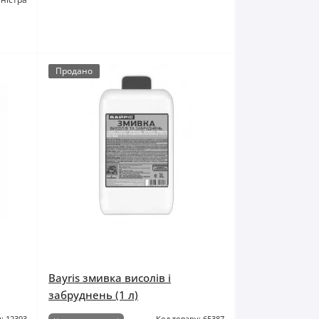
Продано
Bayris змивка висолів і
забруднень (1 л)
: 12393
Код товару: 65387