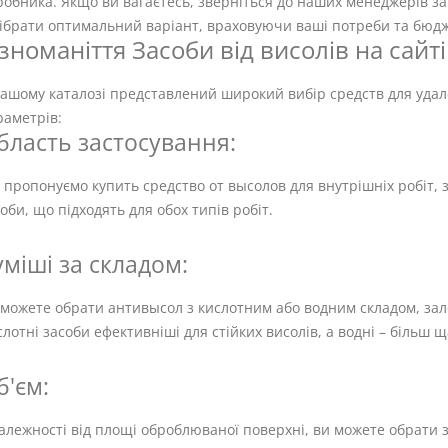
обника. Якщо ви вагаєтесь, зверніться до наших менеджерів з
дібрати оптимальний варіант, враховуючи ваші потреби та бюдж
ізноманіття Засоби від висолів на сайті
ашому каталозі представлений широкий вибір средств для удал
раметрів:
бласть застосування:
пропонуємо купить средство от высолов для внутрішніх робіт, з
оби, що підходять для обох типів робіт.
уміші за складом:
можете обрати антивысол з кислотним або водним складом, зале
лотні засоби ефективніші для стійких висолів, а водні – більш щ
б'єм:
алежності від площі оброблюваної поверхні, ви можете обрати зру