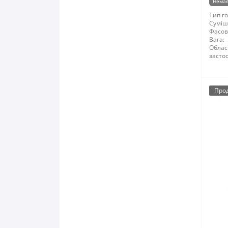
Немає
Тип го
Суміші
Фасов
Вага:
Облас
засто
Про