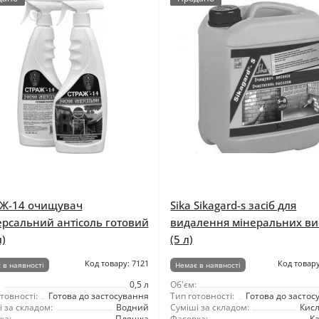
Ж-14 очищувач
Sika Sikagard-s засіб для
ерсальний антісоль готовий
видалення мінеральних ви
л)
(5 л)
Код товару: 7121
Код товару
 в наявності
Немає в наявності
0,5 л
Об'єм:
товності:
Готова до застосування
Тип готовності:
Готова до застос
 за складом:
Водний
Суміші за складом:
Кис
ка:
Пляшка
Фасовка:
Ка