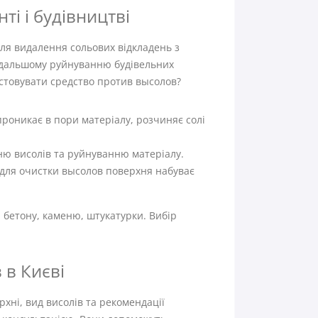
ті і будівництві
для видалення сольових відкладень з
подальшому руйнуванню будівельних
истовувати средство против высолов?
роникає в пори матеріалу, розчиняє солі
ню висолів та руйнуванню матеріалу.
 для очистки высолов поверхня набуває
 бетону, каменю, штукатурки. Вибір
 в Києві
хні, вид висолів та рекомендації