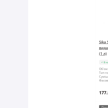
Sika 
вида
(1 л)
В н
Об'єм:
Тип го
Суміші
Фасов
177.
Про