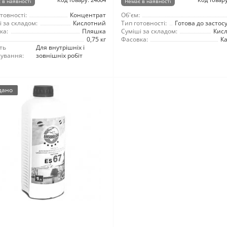
 в наявності
Немає в наявності
товності:
Концентрат
Об'єм:
 за складом:
Кислотний
Тип готовності:
Готова до застос
ка:
Пляшка
Суміші за складом:
Кис
0,75 кг
Фасовка:
Ка
ть
Для внутрішніх і
сування:
зовнішніх робіт
дано