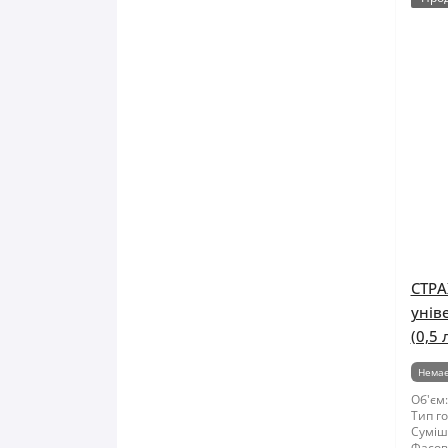
СТРА
унів
(0,5 
Немає
Об'єм:
Тип го
Суміші
Фасов