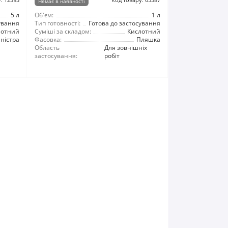
Немає в наявності
5 л
Об'єм:
1 л
ування
Тип готовності:
Готова до застосування
лотний
Суміші за складом:
Кислотний
ністра
Фасовка:
Пляшка
Область
Для зовнішніх
застосування:
робіт