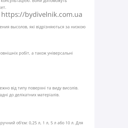
а консультацією. Вони допоможуть
ет.
 https://bydivelnik.com.ua
ения высолов, які відрізняються за низкою
овнішніх робіт, а також універсальні
жно від типу поверхні та виду висолів.
адні до делікатних матеріалів.
чний об'єм: 0,25 л, 1 л, 5 л або 10 л. Для