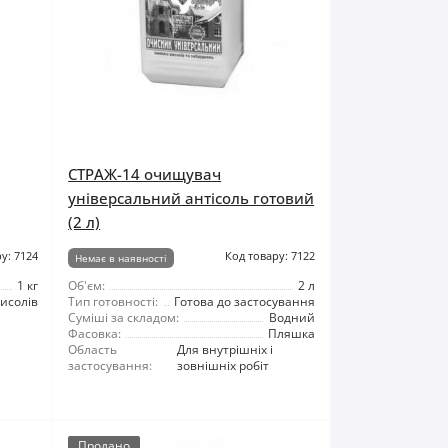
СТРАЖ-14 очищувач
універсальний антісоль готовий
(2 л)
у: 7124
Код товару: 7122
Немає в наявності
1 кг
Об'єм:
2 л
висолів
Тип готовності:
Готова до застосування
Суміші за складом:
Водний
Фасовка:
Пляшка
Область
Для внутрішніх і
застосування:
зовнішніх робіт
Продано