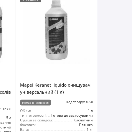
Mapei Keranet liquido очищувач
солів
універсальний (1 л)
Код товару: 4950
Немає в наявності
: 12380
Об'єм:
1 л
Тип готовності:
Готова до застосування
5 л
Суміші за складом:
Кислотний
ування
Фасовка:
Пляшка
лотний
Вага:
1 кг
ністра