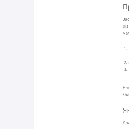
П
Зас
рі
мат
Наш
зал
Я
Для