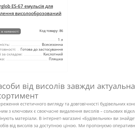
rglob ES-67 емульсія для
лення висолооброзований
Код товару: 86
 в наявності
1 л
ність:
Всесезонна
товності:
Готова до застосування
 за складом:
Кислотний
ка:
Пляшка
асоби від висолів завжди актуальна
сортимент
реження естетичного вигляду та довговічності будівельних конс
им з ключових є своєчасне видалення висолів – сольових відкл
йнують матеріали. В інтернет-магазині «Будівельник» ви знай
обів від висолів за доступною ціною. Ми пропонуємо оперативну