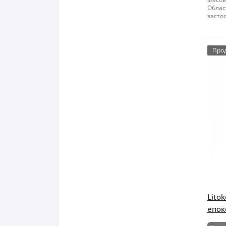
Облас
засто
Про
Lito
епок