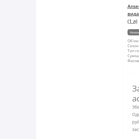
Anse
вида
(1 л)
Немає
Об'єм:
Сезон
Тип го
Суміші
Фасов
З
а
Збе
Одн
ру
зас