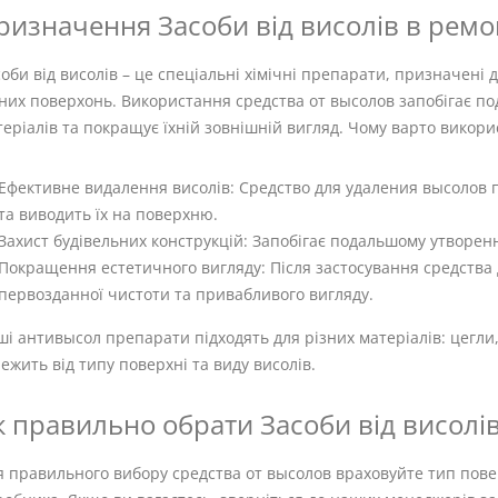
ризначення Засоби від висолів в ремон
оби від висолів – це спеціальні хімічні препарати, призначені 
зних поверхонь. Використання средства от высолов запобігає 
еріалів та покращує їхній зовнішній вигляд. Чому варто викор
Ефективне видалення висолів: Средство для удаления высолов п
та виводить їх на поверхню.
Захист будівельних конструкцій: Запобігає подальшому утворен
Покращення естетичного вигляду: Після застосування средства
первозданної чистоти та привабливого вигляду.
і антивысол препарати підходять для різних матеріалів: цегли,
ежить від типу поверхні та виду висолів.
к правильно обрати Засоби від висолів
 правильного вибору средства от высолов враховуйте тип повер