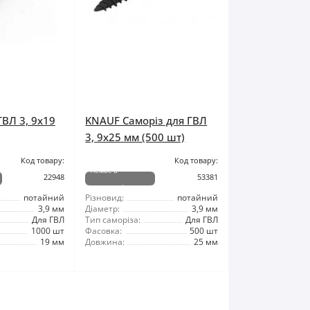
ГВЛ 3, 9x19
KNAUF Саморіз для ГВЛ
3, 9x25 мм (500 шт)
Код товару:
Код товару:
Немає в
22948
53381
наявності
потайний
Різновид:
потайний
3,9 мм
Діаметр:
3,9 мм
Для ГВЛ
Тип саморіза:
Для ГВЛ
1000 шт
Фасовка:
500 шт
19 мм
Довжина:
25 мм