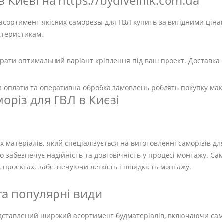
 Києві на https://bydivelnik.com.ua
сортимент якісних саморезы для ГВЛ купить за вигідними ціна
ктеристикам.
рати оптимальний варіант кріплення під ваш проект. Доставка з
ти оплати та оперативна обробка замовлень роблять покупку ма
оріз для ГВЛ в Києві
 матеріалів, який спеціалізується на виготовленні саморізів дл
о забезпечує надійність та довговічність у процесі монтажу. Са
 проектах, забезпечуючи легкість і швидкість монтажу.
та популярні види
дставлений широкий асортимент будматеріалів, включаючи сам