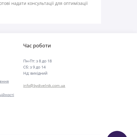
тові надати консультації для оптимізації
Час роботи
Пн-Пт: з 8 до 18
Сб: з 9 до 14
Нд: вихідний
нення
info@bydivelnik.com.ua
ційності