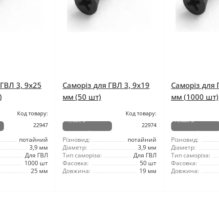
ГВЛ 3, 9x25
Саморіз для ГВЛ 3, 9x19
Саморіз для 
)
мм (50 шт)
мм (1000 шт)
Код товару:
Код товару:
Немає в
Немає в
22947
22974
наявності
наявності
потайний
Різновид:
потайний
Різновид:
3,9 мм
Діаметр:
3,9 мм
Діаметр:
Для ГВЛ
Тип саморіза:
Для ГВЛ
Тип саморіза:
1000 шт
Фасовка:
50 шт
Фасовка:
25 мм
Довжина:
19 мм
Довжина: