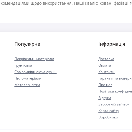
комендаціями щодо використання. Наші кваліфіковані фахівці го
Популярне
Інформація
Покрівельні матеріали
Доставка
Грунтовка
Оплата
Самовирівнююча суміш
Контакти
Пиломатеріали
Гарантія та повер
Металеві сітки
Про нас
Політика конфіден
Відгуки
Зворотній зв'язок
Карта сайту
Виробники