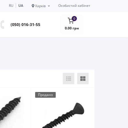
RU
UA
Особистий кабінет
Харків
0
(050) 016-31-55
0.00 грн
Продано