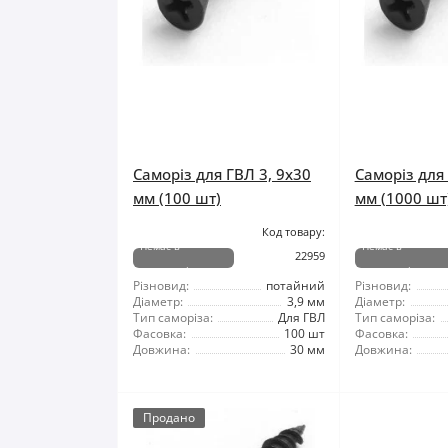
Саморіз для ГВЛ 3, 9x30
Саморіз для 
мм (100 шт)
мм (1000 шт
Код товару:
Немає в
Немає в
22959
наявності
наявності
Різновид:
потайний
Різновид:
Діаметр:
3,9 мм
Діаметр:
Тип саморіза:
Для ГВЛ
Тип саморіза:
Фасовка:
100 шт
Фасовка:
Довжина:
30 мм
Довжина:
Продано