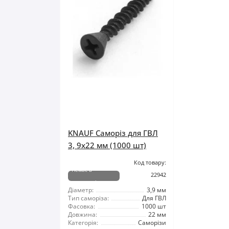
KNAUF Саморіз для ГВЛ
3, 9x22 мм (1000 шт)
Код товару:
Немає в
22942
наявності
Діаметр:
3,9 мм
Тип саморіза:
Для ГВЛ
Фасовка:
1000 шт
Довжина:
22 мм
Категорія:
Саморізи