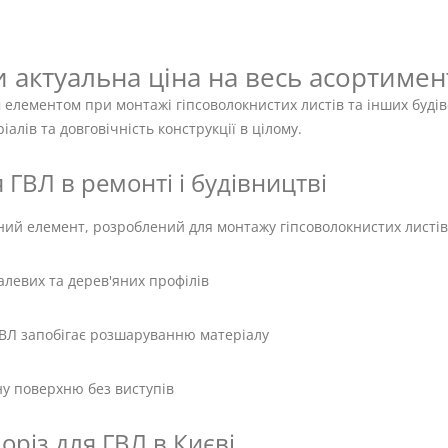
 актуальна ціна на весь асортимен
елементом при монтажі гіпсоволокнистих листів та інших будів
алів та довговічність конструкції в цілому.
ГВЛ в ремонті і будівництві
ний елемент, розроблений для монтажу гіпсоволокнистих листів
алевих та дерев'яних профілів
ГВЛ запобігає розшаруванню матеріалу
ну поверхню без виступів
різ для ГВЛ в Києві