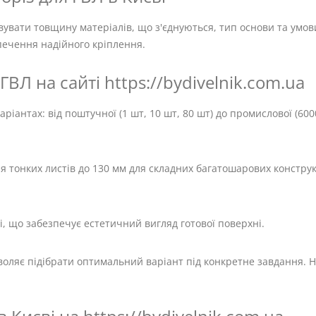
увати товщину матеріалів, що з'єднуються, тип основи та умов
печення надійного кріплення.
ГВЛ на сайті https://bydivelnik.com.ua
ріантах: від поштучної (1 шт, 10 шт, 80 шт) до промислової (60
ля тонких листів до 130 мм для складних багатошарових констру
і, що забезпечує естетичний вигляд готової поверхні.
зволяє підібрати оптимальний варіант під конкретне завдання. Н