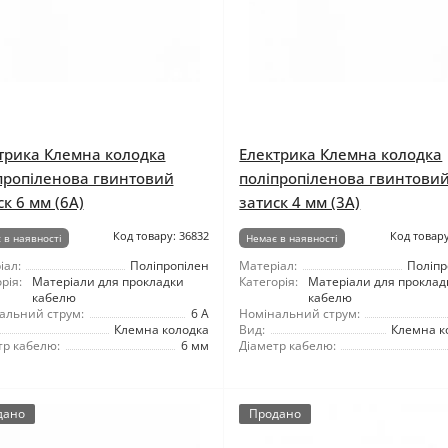
трика Клемна колодка
Електрика Клемна колодка
пропіленова гвинтовий
поліпропіленова гвинтови
ск 6 мм (6А)
затиск 4 мм (3А)
Код товару: 36832
Код товару
 в наявності
Немає в наявності
іал:
Поліпропілен
Матеріал:
Поліпр
рія:
Матеріали для прокладки
Категорія:
Матеріали для проклад
кабелю
кабелю
альний струм:
6 А
Номінальний струм:
Клемна колодка
Вид:
Клемна к
тр кабелю:
6 мм
Діаметр кабелю:
дано
Продано