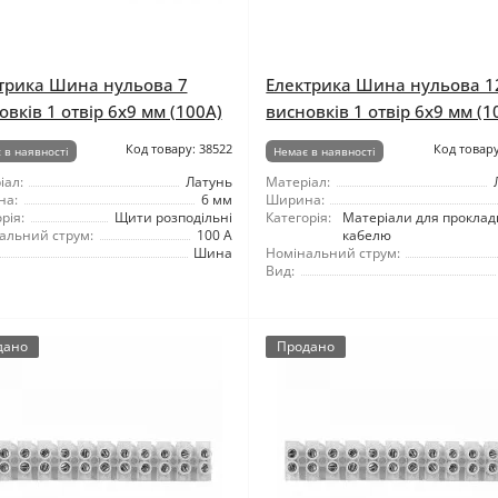
трика Шина нульова 7
Електрика Шина нульова 1
овків 1 отвір 6x9 мм (100A)
висновків 1 отвір 6x9 мм (1
Код товару: 38522
Код товару
 в наявності
Немає в наявності
іал:
Латунь
Матеріал:
на:
6 мм
Ширина:
рія:
Щити розподільні
Категорія:
Матеріали для проклад
альний струм:
100 А
кабелю
Шина
Номінальний струм:
Вид:
дано
Продано