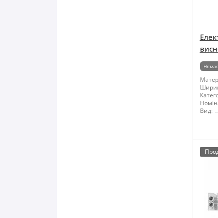
Елек
висн
Немає
Матер
Шири
Катего
Номін
Вид:
Про