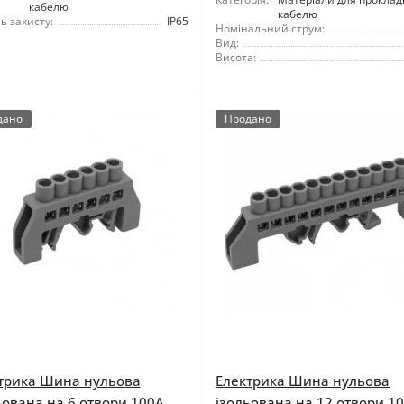
кабелю
кабелю
ь захисту:
IP65
Номінальний струм:
Вид:
Висота:
дано
Продано
трика Шина нульова
Електрика Шина нульова
ьована на 6 отвори 100A
ізольована на 12 отвори 1