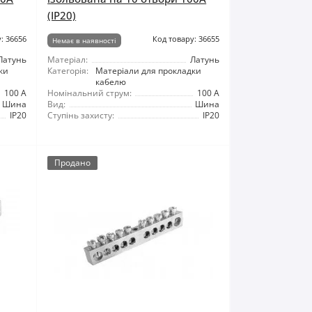
(IP20)
: 36656
Код товару: 36655
Немає в наявності
Латунь
Матеріал:
Латунь
ки
Категорія:
Матеріали для прокладки
кабелю
100 А
Номінальний струм:
100 А
Шина
Вид:
Шина
IP20
Ступінь захисту:
IP20
Продано