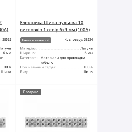
2
Електрика Шина нульова 10
00A)
висновків 1 отвір 6x9 мм (100A)
: 38532
Код товару: 38534
Немає в наявності
Латунь
Матеріал:
Латунь
6 мм
Ширина:
6 мм
ки
Категорія:
Матеріали для прокладки
кабелю
100 А
Номінальний струм:
100 А
Шина
Вид:
Шина
Продано