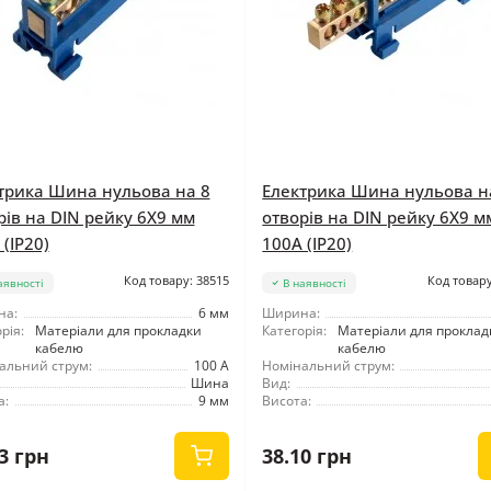
трика Шина нульова на 8
Електрика Шина нульова н
рів на DIN рейку 6X9 мм
отворів на DIN рейку 6X9 м
(IP20)
100A (IP20)
Код товару: 38515
Код товару
аявності
В наявності
на:
6 мм
Ширина:
рія:
Матеріали для прокладки
Категорія:
Матеріали для проклад
кабелю
кабелю
альний струм:
100 А
Номінальний струм:
Шина
Вид:
а:
9 мм
Висота:
3 грн
38.10 грн