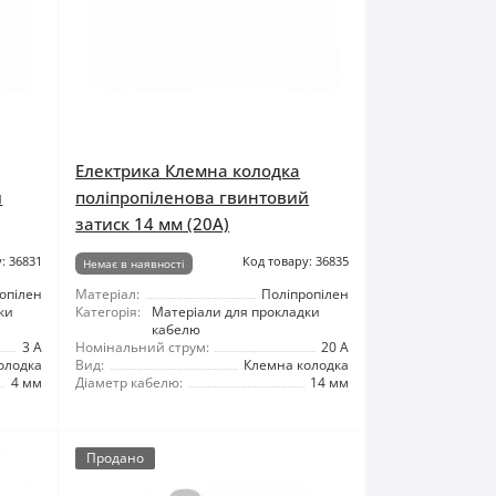
Електрика Клемна колодка
й
поліпропіленова гвинтовий
затиск 14 мм (20А)
: 36831
Код товару: 36835
Немає в наявності
опілен
Матеріал:
Поліпропілен
ки
Категорія:
Матеріали для прокладки
кабелю
3 А
Номінальний струм:
20 А
олодка
Вид:
Клемна колодка
4 мм
Діаметр кабелю:
14 мм
Продано