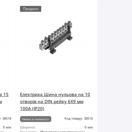
Продано
а 15
Електрика Шина нульова на 10
м
отворів на DIN рейку 6X9 мм
100A (IP20)
: 38518
Код товару: 38516
Немає в наявності
6 мм
Ширина:
6 мм
ки
Категорія:
Матеріали для прокладки