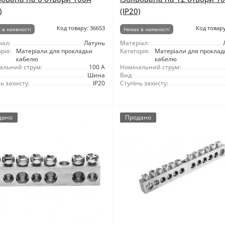
)
(IP20)
Код товару: 36653
Код товару
 в наявності
Немає в наявності
іал:
Латунь
Матеріал:
рія:
Матеріали для прокладки
Категорія:
Матеріали для проклад
кабелю
кабелю
альний струм:
100 А
Номінальний струм:
Шина
Вид:
ь захисту:
IP20
Ступінь захисту:
дано
Продано