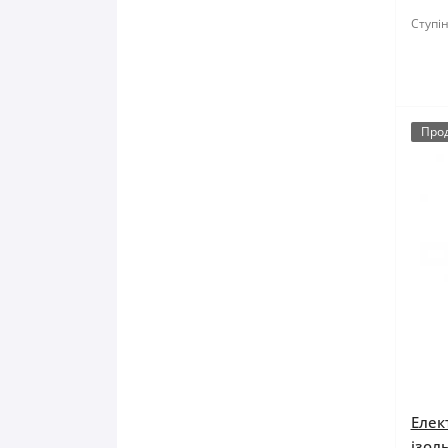
Ступін
Про
Елек
ізол