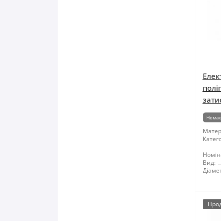
Елек
полі
зати
Немає
Матер
Катего
Номін
Вид:
Діаме
Про