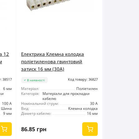
а 12
Електрика Клемна колодка
м
поліетиленова гвинтовий
затиск 16 мм (30А)
: 38517
Код товару: 36827
В наявності
6 мм
Матеріал:
Поліетилен
ки
Категорія:
Матеріали для прокладки
кабелю
100 А
Номінальний струм:
30 А
Шина
Вид:
Клемна колодка
9 мм
Діаметр кабелю:
16 мм
86.85 грн