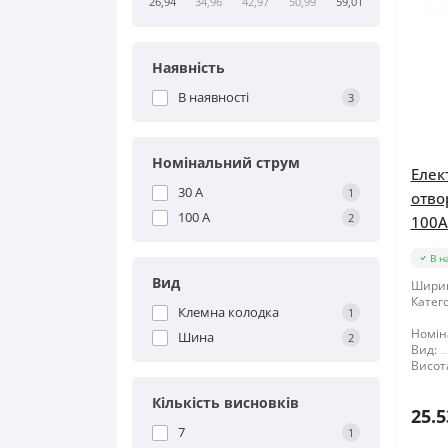
26,94
34,96
42,97
50,99
59,01
Наявність
В наявності
3
Номінальний струм
Елек
30 А
1
отво
100 А
2
100A 
В н
Вид
Шири
Катего
Клемна колодка
1
Номін
Шина
2
Вид:
Висот
Кількість висновків
25.5
7
1