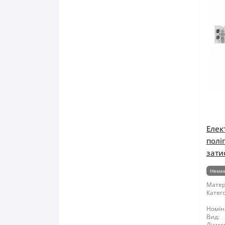
Елек
полі
зати
Немає
Матер
Катего
Номін
Вид:
Діаме