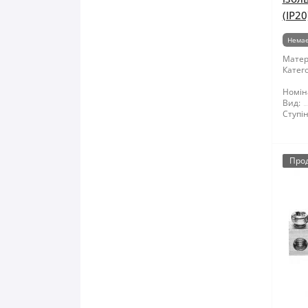
(IP20
Немає
Матер
Катего
Номін
Вид:
Ступін
Про