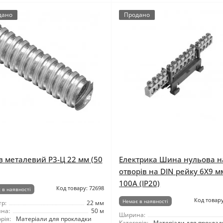
дано
Продано
в металевий Р3-Ц 22 мм (50
Електрика Шина нульова н
отворів на DIN рейку 6X9 м
100A (IP20)
Код товару: 72698
 в наявності
Код товару
Немає в наявності
р:
22 мм
на:
50 м
Ширина:
рія:
Матеріали для прокладки
Категорія:
Матеріали для проклад