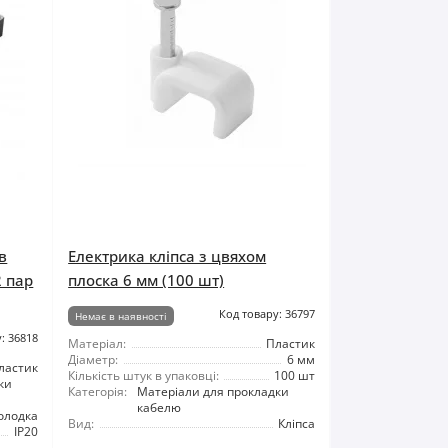
в
Електрика кліпса з цвяхом
2 пар
плоска 6 мм (100 шт)
Код товару: 36797
Немає в наявності
: 36818
Матеріал:
Пластик
Діаметр:
6 мм
ластик
Кількість штук в упаковці:
100 шт
ки
Категорія:
Матеріали для прокладки
кабелю
олодка
Вид:
Кліпса
IP20