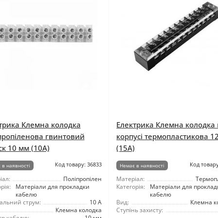
трика Клемна колодка
Електрика Клемна колодка 
пропіленова гвинтовий
корпусі термопластикова 1
ск 10 мм (10А)
(15А)
Код товару: 36833
Код товару
 в наявності
Немає в наявності
іал:
Поліпропілен
Матеріал:
Термоп
рія:
Матеріали для прокладки
Категорія:
Матеріали для проклад
кабелю
кабелю
альний струм:
10 А
Вид:
Клемна к
Клемна колодка
Ступінь захисту:
тр кабелю:
10 мм