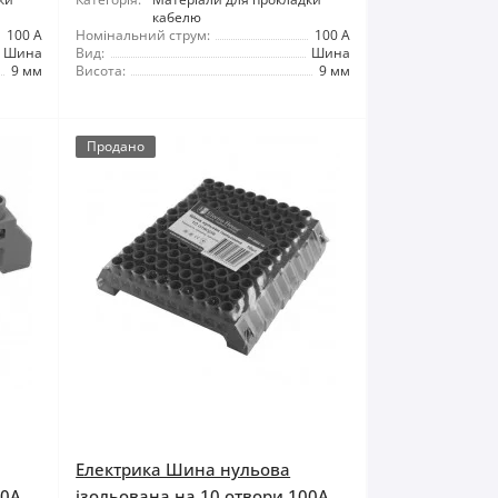
кабелю
100 А
Номінальний струм:
100 А
Шина
Вид:
Шина
9 мм
Висота:
9 мм
Продано
Електрика Шина нульова
00A
ізольована на 10 отвори 100A