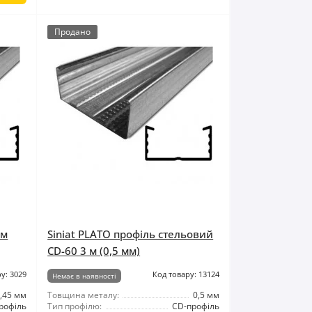
Продано
 м
Siniat PLATO профіль стельовий
CD-60 3 м (0,5 мм)
у: 3029
Код товару: 13124
Немає в наявності
,45 мм
Товщина металу:
0,5 мм
рофіль
Тип профілю:
CD-профіль