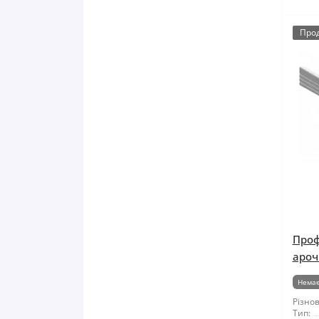
Про
Проф
аро
Немає
Різнов
Тип: