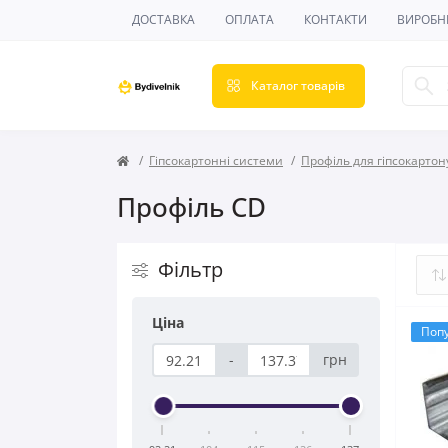
ДОСТАВКА
ОПЛАТА
КОНТАКТИ
ВИРОБН
Каталог товарів
Гіпсокартонні системи
Профіль для гіпсокартон
Профіль CD
Фільтр
Ціна
Поп
-
грн