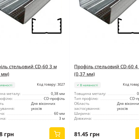
іль стельовий CD-60 3 м
Профіль стельовий CD-60 4
 мм)
(0,37 мм)
Код товару: 3027
Код товар
аявності
В наявності
на металу:
0,38 мм
Товщина металу:
0
рофілю:
CD-профіль
Тип профілю:
CD-п
ть
Для віконних
Область
Для віконн
сування:
укосів
застосування:
укосів
на:
60 мм
Ширина:
на:
3 м
Довжина:
8 грн
81.45 грн