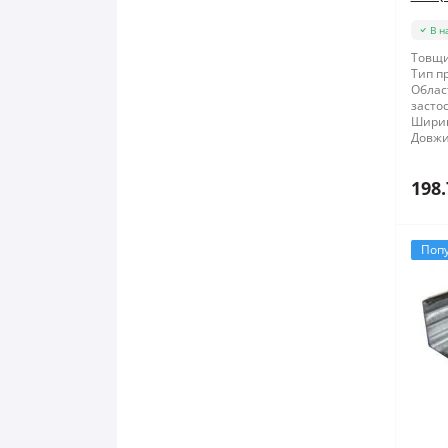
В н
Товщи
Тип п
Облас
засто
Шири
Довжи
198.
Поп