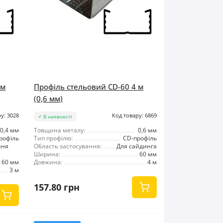
 м
Профіль стельовий CD-60 4 м
(0,6 мм)
у: 3028
Код товару: 6869
В наявності
0,4 мм
Товщина металу:
0,6 мм
рофіль
Тип профілю:
CD-профіль
ння
Область застосування:
Для сайдинга
Ширина:
60 мм
60 мм
Довжина:
4 м
3 м
157.80 грн