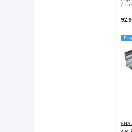
Довжи
92.5
Поп
KNAU
3 м (