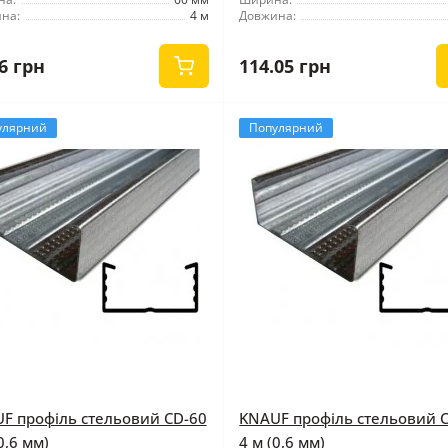
на:
4 м
Довжина:
6 грн
114.05 грн
улярний
Популярний
F профіль стельовий CD-60
KNAUF профіль стельовий 
0,6 мм)
4 м (0,6 мм)