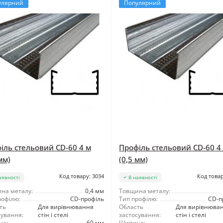
улярний
Популярний
іль стельовий CD-60 4 м
Профіль стельовий CD-60 4
мм)
(0,5 мм)
Код товару: 3034
Код товар
аявності
В наявності
на металу:
0,4 мм
Товщина металу:
рофілю:
CD-профіль
Тип профілю:
CD-п
ть
Для вирівнювання
Область
Для вирівнюва
сування:
стін і стелі
застосування:
стін і стелі
на:
60 мм
Ширина: