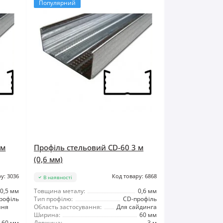
Популярний
 м
Профіль стельовий CD-60 3 м
(0,6 мм)
у: 3036
Код товару: 6868
В наявності
0,5 мм
Товщина металу:
0,6 мм
рофіль
Тип профілю:
CD-профіль
ння
Область застосування:
Для сайдинга
Ширина:
60 мм
60 мм
Довжина:
3 м