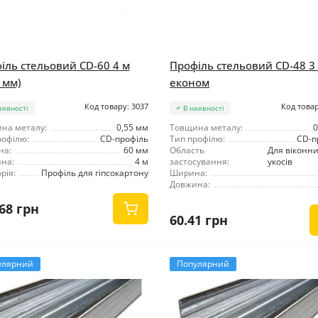
іль стельовий CD-60 4 м
Профіль стельовий CD-48 3
 мм)
економ
Код товару: 3037
Код товар
аявності
В наявності
на металу:
0,55 мм
Товщина металу:
0
рофілю:
CD-профіль
Тип профілю:
CD-п
на:
60 мм
Область
Для віконн
на:
4 м
застосування:
укосів
рія:
Профіль для гіпсокартону
Ширина:
Довжина:
68 грн
60.41 грн
улярний
Популярний