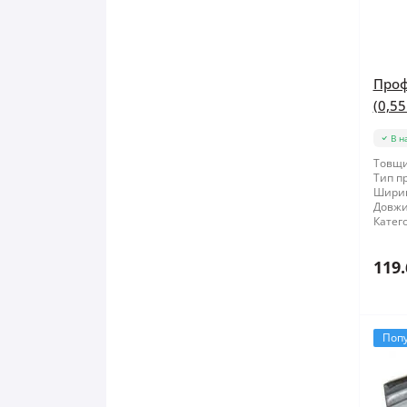
Проф
(0,55
В н
Товщи
Тип п
Шири
Довжи
Катего
119.
Поп