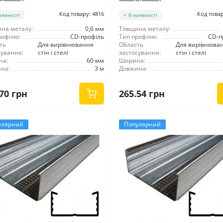
Код товару: 4816
Код товар
аявності
В наявності
на металу:
0,6 мм
Товщина металу:
рофілю:
CD-профіль
Тип профілю:
CD-п
ть
Для вирівнювання
Область
Для вирівнюва
сування:
стін і стелі
застосування:
стін і стелі
на:
60 мм
Ширина:
на:
3 м
Довжина:
70 грн
265.54 грн
улярний
Популярний