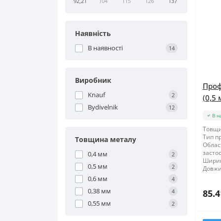
92,21
104
115
126
137
Наявність
В наявності
14
Виробник
Проф
Knauf
2
(0,5 
Bydivelnik
12
В н
Товщи
Тип п
Товщина металу
Облас
засто
0,4 мм
2
Шири
0,5 мм
2
Довжи
0,6 мм
4
0,38 мм
4
85.4
0,55 мм
2