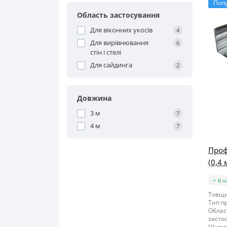
Поп
Область застосування
Для віконних укосів
4
Для вирівнювання
6
стін і стелі
Для сайдинга
2
Довжина
3 м
7
4 м
7
Проф
(0,4 
В н
Товщи
Тип п
Облас
засто
Шири