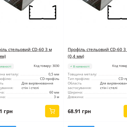
іль стельовий CD-60 3 м
Профіль стельовий CD-60 3
мм)
(0,4 мм)
Код товару: 3030
Код товар
аявності
В наявності
на металу:
0,5 мм
Товщина металу:
рофілю:
CD-профіль
Тип профілю:
CD-п
ть
Для вирівнювання
Область
Для вирівнюва
сування:
стін і стелі
застосування:
стін і стелі
на:
60 мм
Ширина:
на:
3 м
Довжина:
1 грн
68.91 грн