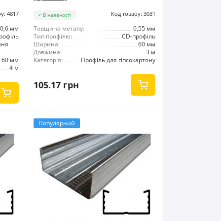
у: 4817
Код товару: 3031
В наявності
0,6 мм
Товщина металу:
0,55 мм
рофіль
Тип профілю:
CD-профіль
ння
Ширина:
60 мм
Довжина:
3 м
60 мм
Категорія:
Профіль для гіпсокартону
4 м
105.17 грн
Популярний