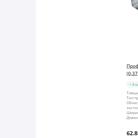
Проф
(0,37
В н
Товщи
Тип п
Облас
засто
Шири
Довжи
62.8