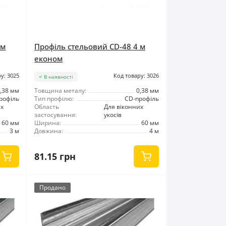
 м
Профіль стельовий CD-48 4 м
економ
у: 3025
Код товару: 3026
В наявності
,38 мм
Товщина металу:
0,38 мм
рофіль
Тип профілю:
CD-профіль
их
Область
Для віконних
застосування:
укосів
60 мм
Ширина:
60 мм
3 м
Довжина:
4 м
81.15 грн
Продано