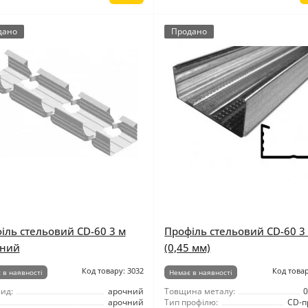
дано
Продано
іль стельовий CD-60 3 м
Профіль стельовий CD-60 3
чний
(0,45 мм)
Код товару: 3032
Код товар
 в наявності
Немає в наявності
ид:
арочний
Товщина металу:
0
арочний
Тип профілю:
CD-п