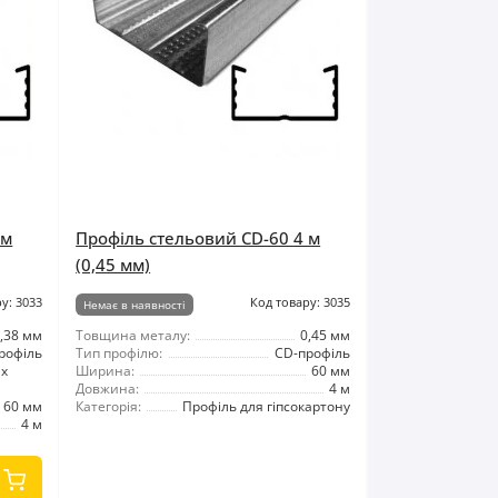
 м
Профіль стельовий CD-60 4 м
(0,45 мм)
у: 3033
Код товару: 3035
Немає в наявності
,38 мм
Товщина металу:
0,45 мм
рофіль
Тип профілю:
CD-профіль
их
Ширина:
60 мм
Довжина:
4 м
60 мм
Категорія:
Профіль для гіпсокартону
4 м