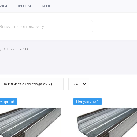
ИКИ
ПРО НАС
БЛОГ
у
Профіль CD
улярний
Популярний