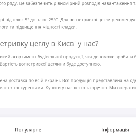
о ряду. Це забезпечить рівномірний розподіл навантаження та 
і від плюс 5° до плюс 25°C. Для вогнетривкої цегли рекомендує
оги та підвищення міцності кладки.
тривку цеглу в Києві у нас?
кий асортимент будівельної продукції, яка допоможе зробити б
Вартість вогнетривкої цеглини буде доступною.
на доставка по всій Україні. Вся продукція представлена ​​на о
няно з конкурентами. Купити у нас легко та зручно. Ми операти
Популярне
Інформація