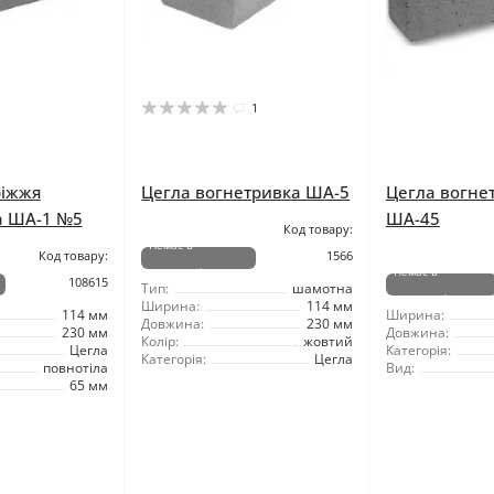
1
ріжжя
Цегла вогнетривка ША-5
Цегла вогне
а ША-1 №5
ША-45
Код товару:
Немає в
Код товару:
1566
наявності
Немає в
108615
Тип:
шамотна
наявності
Ширина:
114 мм
114 мм
Ширина:
Довжина:
230 мм
230 мм
Довжина:
Колір:
жовтий
Цегла
Категорія:
Категорія:
Цегла
повнотіла
Вид:
65 мм