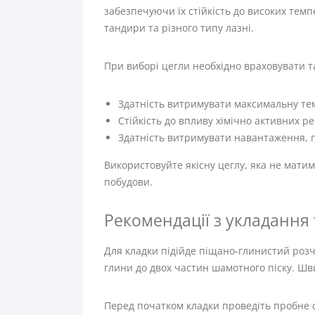
забезпечуючи їх стійкість до високих темп
тандири та різного типу лазні.
При виборі цегли необхідно враховувати т
Здатність витримувати максимальну тем
Стійкість до впливу хімічно активних р
Здатність витримувати навантаження, п
Використовуйте якісну цеглу, яка не матим
побудови.
Рекомендації з укладання 
Для кладки підійде піщано-глинистий роз
глини до двох частин шамотного піску. Шв
Перед початком кладки проведіть пробне с