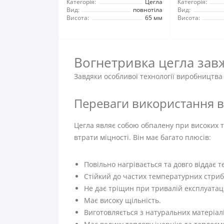
Категорія:
Цегла
Категорія:
Вид:
повнотіла
Вид:
Висота:
65 мм
Висота:
Вогнетривка цегла завж
Завдяки особливої ​​технології виробництв
Переваги використання во
Цегла являє собою обпалену при високих т
втрати міцності. Він має багато плюсів:
Повільно нагрівається та довго віддає т
Стійкий до частих температурних стриб
Не дає тріщин при тривалій експлуатаці
Має високу щільність.
Виготовляється з натуральних матеріалі