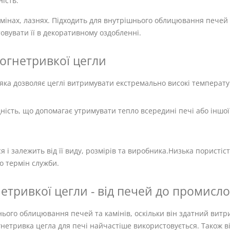
ість.
амінах, лазнях. Підходить для внутрішнього облицювання печей
вувати її в декоративному оздобленні.
огнетривкої цегли
 яка дозволяє цеглі витримувати екстремально високі температу
ність, що допомагає утримувати тепло всередині печі або іншої
я і залежить від її виду, розмірів та виробника.Низька пористі
о термін служби.
етривкої цегли - від печей до промисло
ього облицювання печей та камінів, оскільки він здатний вит
гнетривка цегла для печі найчастіше використовується. Також в