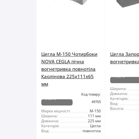
Цегла М-150 Чотирбоки
Цегла Запо
NOVA CEGLA пічна
вогнетривк
вогнетривка повнотіла
Каолінова 225х111х65
Немає в
мм
наявності
Ширина:
Довжина:
Код товару:
Категорія:
Немає в
49765
Вид:
наявності
Висота:
Марка міцності:
М-150
Ширина:
111 мм
Довжина:
225 мм
Категорія:
Цегла
Вид:
повнотіла