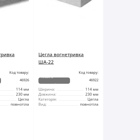
тривка
Цегла вогнетривка
ША-22
Код товару:
Код товару:
Немає в
46926
46922
наявності
114 мм
Ширина:
114 мм
230 мм
Довжина:
230 мм
Цегла
Категорія:
Цегла
повнотіла
Вид:
повнотіла