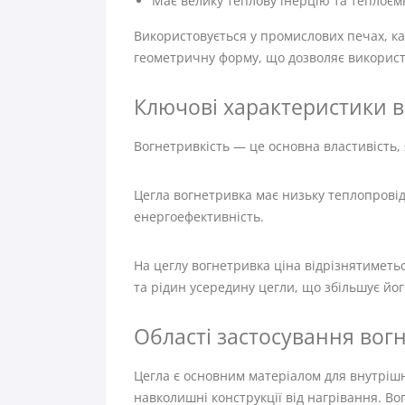
Має велику теплову інерцію та теплоємн
Використовується у промислових печах, к
геометричну форму, що дозволяє використо
Ключові характеристики в
Вогнетривкість — це основна властивість,
Цегла вогнетривка має низьку теплопровід
енергоефективність.
На цеглу вогнетривка ціна відрізнятиметьс
та рідин усередину цегли, що збільшує йог
Області застосування вогн
Цегла є основним матеріалом для внутрішн
навколишні конструкції від нагрівання. Во