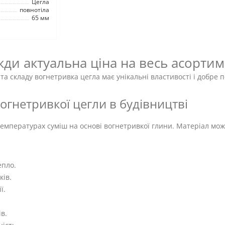
Цегла
повнотіла
65 мм
ди актуальна ціна на весь асорти
а та складу вогнетривка цегла має унікальні властивості і добре
гнетривкої цегли в будівництві
емпературах суміш на основі вогнетривкої глини. Матеріал мо
епло.
ків.
ї.
в.