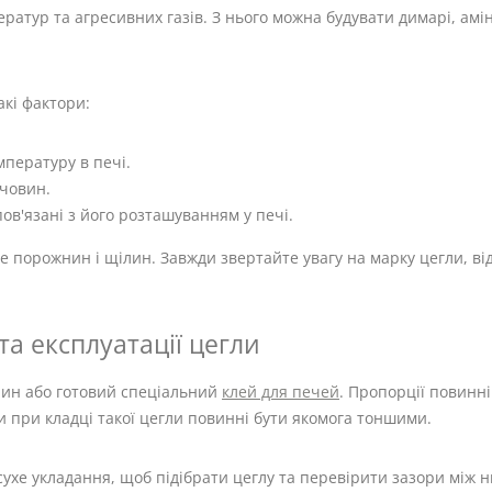
ератур та агресивних газів. З нього можна будувати димарі, амі
акі фактори:
пературу в печі.
ечовин.
ов'язані з його розташуванням у печі.
е порожнин і щілин. Завжди звертайте увагу на марку цегли, від
та експлуатації цегли
чин або готовий спеціальний
клей для печей
. Пропорції повинн
и при кладці такої цегли повинні бути якомога тоншими.
ухе укладання, щоб підібрати цеглу та перевірити зазори між н