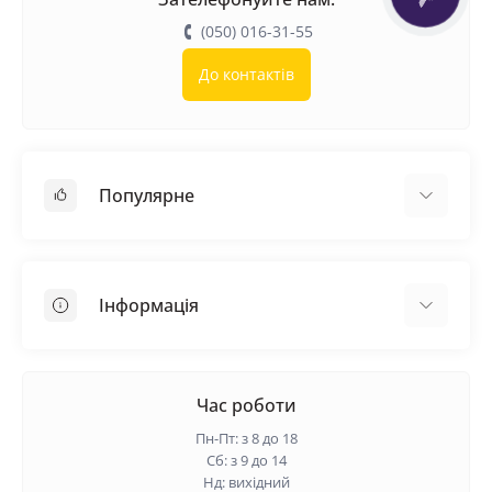
(050) 016-31-55
До контактів
Популярне
Покрівельні матеріали
Грунтовка
Інформація
Самовирівнююча суміш
Пиломатеріали
Доставка
Металеві сітки
Оплата
Час роботи
Контакти
Пн-Пт: з 8 до 18
Гарантія та повернення
Сб: з 9 до 14
Нд: вихідний
Про нас