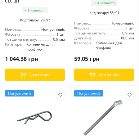
CD, шт
В наявності
В наявності
Код товару: 53401
Код товару: 29697
Різновид:
Ноніус-підвіс
Фасовка:
1 шт
Різновид:
Ноніус-підвіс
Товщина металу:
0,9 мм
Фасовка:
1 шт
Довжина:
600 мм
Товщина металу:
0,9 мм
Категорія:
Кріплення для
Категорія:
Кріплення для
профілю
профілю
1 044.38 грн
59.05 грн
До кошика
До кошика
Популярний
Популярний