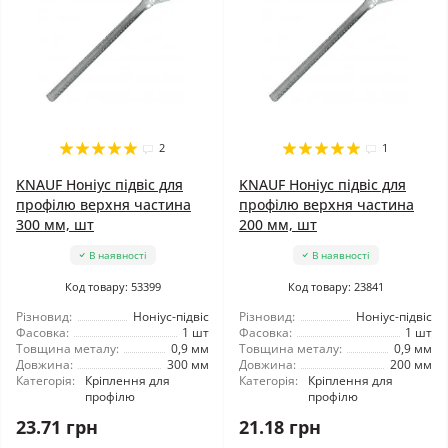
2
1
KNAUF Ноніус підвіс для
KNAUF Ноніус підвіс для
профілю верхня частина
профілю верхня частина
300 мм, шт
200 мм, шт
В наявності
В наявності
Код товару: 53399
Код товару: 23841
Різновид:
Ноніус-підвіс
Різновид:
Ноніус-підвіс
Фасовка:
1 шт
Фасовка:
1 шт
Товщина металу:
0,9 мм
Товщина металу:
0,9 мм
Довжина:
300 мм
Довжина:
200 мм
Категорія:
Кріплення для
Категорія:
Кріплення для
профілю
профілю
23.71 грн
21.18 грн