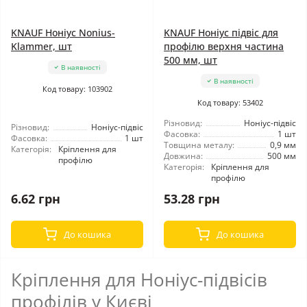
KNAUF Ноніус Nonius-
KNAUF Ноніус підвіс для
Klammer, шт
профілю верхня частина
500 мм, шт
В наявності
В наявності
Код товару: 103902
Код товару: 53402
Різновид:
Ноніус-підвіс
Різновид:
Ноніус-підвіс
Фасовка:
1 шт
Фасовка:
1 шт
Товщина металу:
0,9 мм
Категорія:
Кріплення для
Довжина:
500 мм
профілю
Категорія:
Кріплення для
профілю
6.62 грн
53.28 грн
До кошика
До кошика
Кріплення для Ноніус-підвісів
профілів у Києві