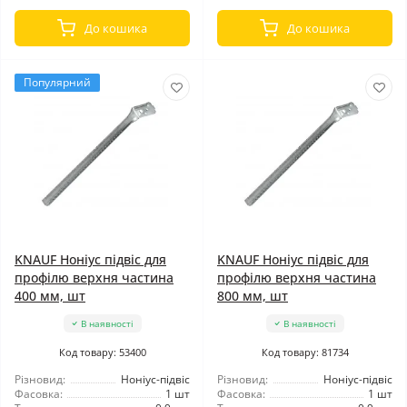
До кошика
До кошика
Популярний
KNAUF Ноніус підвіс для
KNAUF Ноніус підвіс для
профілю верхня частина
профілю верхня частина
400 мм, шт
800 мм, шт
В наявності
В наявності
Код товару: 53400
Код товару: 81734
Різновид:
Ноніус-підвіс
Різновид:
Ноніус-підвіс
Фасовка:
1 шт
Фасовка:
1 шт