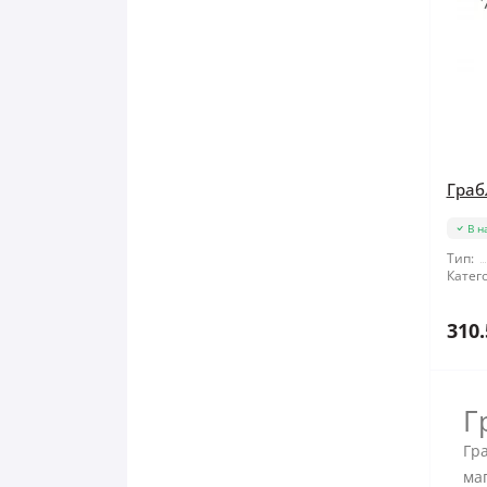
Грабл
В н
Тип:
Катего
310.
Г
Гра
маг