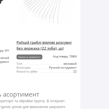
Palisad граблі віялові розсувні
без держака (22 зуба), шт
ру: 971
Код товару: 73903
Немає в наявності
учений
румент
Тип:
віяловий
Категорія:
Ручний інструмент
Кількість зубів:
22
ь асортимент
риторії та обробки ґрунту. В інтернет-
вигідною ціною для виконання широкого