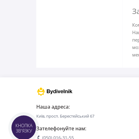
З
Ко
На
пе
мо
ме
Наша адреса:
Київ, просп. Берестейський 67
Зателефонуйте нам:
КНОПКА
ЗВ'ЯЗКУ
(050) 016-31-55