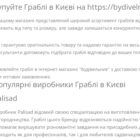
упуйте Граблі в Києві на https://bydivel
нашому магазині представлений широкий асортимент граблів від
ежить від типу та розміру, але завжди залишається конкурентн
гарантуємо оригінальність товару та надаємо гарантію на весь
сультанти допоможуть підібрати граблі відповідно до ваших по
овляйте граблі в інтернет-магазині "Будівельник" з доставкою п
и оптових замовленнях.
опулярні виробники Граблі в Києві
lisad
робник Palisad відомий своєю спеціалізацією на виготовленн
 городництва. Граблі цього бренду відрізняються надійністю 
помагає вирішувати різноманітні завдання на присадибних ді
дходить як для професіоналів, так і для любителів садівництв