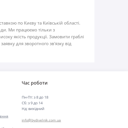
тавкою по Києву та Київській області.
ди. Ми працюємо тільки з
соку якість продукції. Замовити граблі
аявку для зворотного зв'язку від
Час роботи
Пн-Пт: з 8 до 18
Сб: з 9 до 14
Нд: вихідний
нення
info@bydivelnik.com.ua