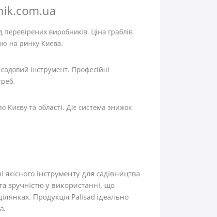
nik.com.ua
 перевірених виробників. Ціна граблів
ою на ринку Києва.
 садовий інструмент. Професійні
треб.
о Києву та області. Діє система знижок
і якісного інструменту для садівництва
та зручністю у використанні, що
лянках. Продукція Palisad ідеально
а.