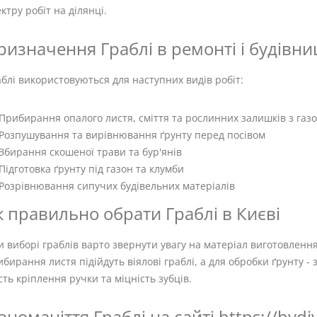
ктру робіт на ділянці.
ризначення Граблі в ремонті і будівни
блі використовуються для наступних видів робіт:
Прибирання опалого листя, сміття та рослинних залишків з газон
Розпушування та вирівнювання ґрунту перед посівом
Збирання скошеної трави та бур'янів
Підготовка ґрунту під газон та клумби
Розрівнювання сипучих будівельних матеріалів
к правильно обрати Граблі в Києві
 виборі граблів варто звернути увагу на матеріал виготовлення, 
бирання листя підійдуть віялові граблі, а для обробки ґрунту 
сть кріплення ручки та міцність зубців.
ізноманіття Граблі на сайті https://bydi