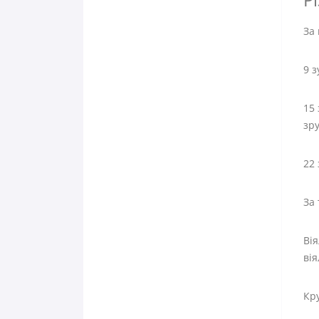
За 
9 з
15 
зру
22 
За 
Вія
вія
Кру