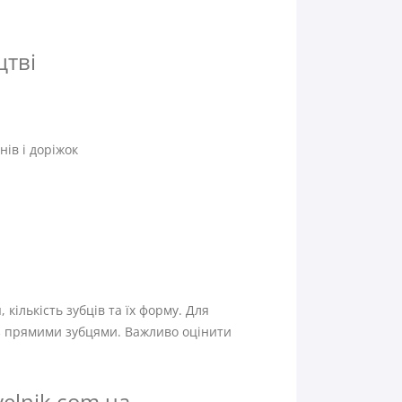
цтві
ів і доріжок
кількість зубців та їх форму. Для
- з прямими зубцями. Важливо оцінити
velnik.com.ua