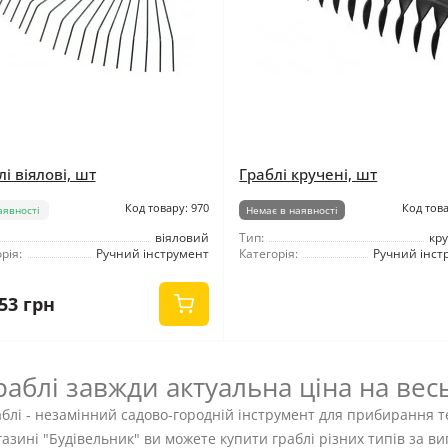
і віялові, шт
Граблі кручені, шт
Код товару: 970
Код това
аявності
Немає в наявності
віяловий
Тип:
кр
рія:
Ручний інструмент
Категорія:
Ручний інст
53 грн
раблі завжди актуальна ціна на вес
блі - незамінний садово-городній інструмент для прибирання те
азині "Будівельник" ви можете купити граблі різних типів за 