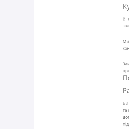
К
В 
зал
Ми 
кон
Зам
пр
П
Pa
Ви
та
до
пі