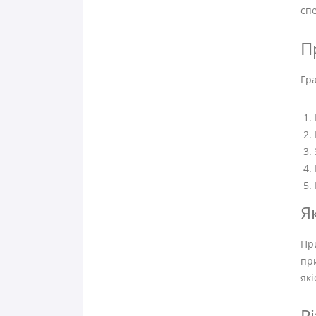
спе
П
Гра
Я
При
при
які
Р