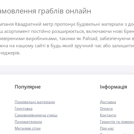
амовлення граблів онлайн
мпанія Квадратний метр пропонує будівельні матеріали з дос
ш асортимент постійно розширюється, включаючи нові брен
ревіреними виробниками, такими як Palisad, забезпечуючи ви
жна на нашому сайті в будь-який зручний час або залишити з
неджерів.
Популярне
Інформація
Покрівельні матеріали
Доставка
Грунтовка
Оплата
Самовирівнююча суміш
Контакти
Пиломатеріали
Гарантія та повер
Металеві сітки
Про нас