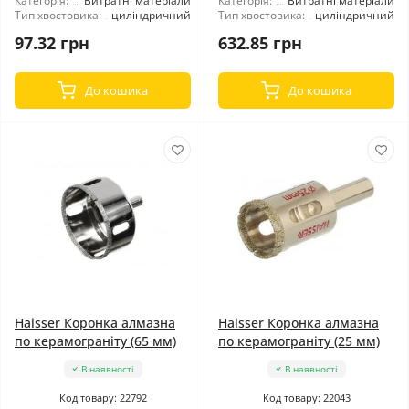
Категорія:
Витратні матеріали
Категорія:
Витратні матеріали
Тип хвостовика:
циліндричний
Тип хвостовика:
циліндричний
97.32 грн
632.85 грн
До кошика
До кошика
Haisser Коронка алмазна
Haisser Коронка алмазна
по керамограніту (65 мм)
по керамограніту (25 мм)
В наявності
В наявності
Код товару: 22792
Код товару: 22043