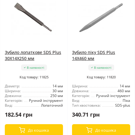
Зубило лопаткове SDS Plus
Зубило піку SDS Plus
30X14X250 мм
14X460 мм
В наявності
В наявності
Код товару: 11825
Код товару: 11820
Діаметр:
14 мм
Ширина:
14 мм
Ширина:
30 мм
Довжина:
460 мм
Довжина:
250 мм
Категорія:
Ручний інструмент
Категорія:
Ручний інструмент
Вид:
Піка
Вид:
Лопаточний
Тип хвостовика:
SDS-plus
182.54 грн
340.71 грн
До кошика
До кошика