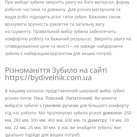
При виборі зубила зверніть увагу на його матеріал, форму
робочої частини та довжину. Для різних матеріалів та
видів робіт підходять різні типи зубил. Важливо також
врахувати зручність рукоятки та загальну вагу
інструменту. Правильний вибір зубила забезпечить
комфортну роботу та бажаний результат. Зверніть увагу на
співвідношення ціни та якості – не завжди найдорожче
зубило є найкращим варіантом для ваших потреб.
Різноманіття Зубило на сайті
https://bydivelnik.com.ua
В нашому каталозі представлений широкий вибір зубил
різних типів:
Піка
,
Плоский
,
Лопаточний
. Ви можете
вибрати зубило з
гумовою ручкою
для більшого комфорту
під час роботи. Ми пропонуємо зубила різної
довжини
: 250
мм, 280 мм, 300 мм, 460 мм, 600 мм, та
діаметру
: 14 мм, 20
мм, 22 мм, 25 мм, 30 мм. У нас ви знайдете зубило, яке
ідеально підійде для ваших потреб.