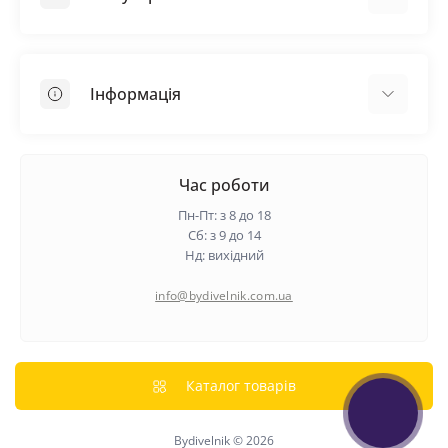
Покрівельні матеріали
Грунтовка
Інформація
Самовирівнююча суміш
Пиломатеріали
Доставка
Металеві сітки
Оплата
Час роботи
Контакти
Пн-Пт: з 8 до 18
Гарантія та повернення
Сб: з 9 до 14
Нд: вихідний
Про нас
Політика конфіденційності
info@bydivelnik.com.ua
Відгуки
Зворотній зв'язок
Карта сайту
Каталог товарів
Виробники
Bydivelnik © 2026