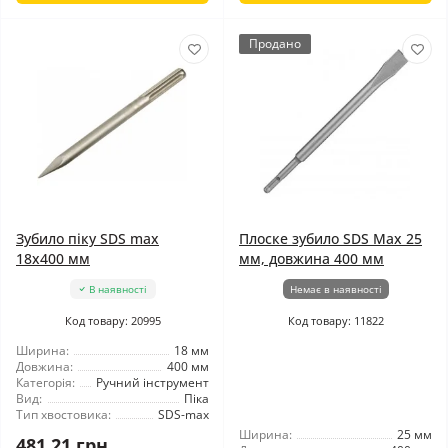
Продано
Зубило піку SDS max
Плоске зубило SDS Max 25
18x400 мм
мм, довжина 400 мм
В наявності
Немає в наявності
Код товару: 20995
Код товару: 11822
Ширина:
18 мм
Довжина:
400 мм
Категорія:
Ручний інструмент
Вид:
Піка
Тип хвостовика:
SDS-max
Ширина:
25 мм
481.21 грн