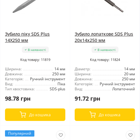
Зубило піку SDS Plus
Зубило лопаткове SDS Plus
14X250 мм
20x14x250 мм
В наявності
В наявності
Код товару: 11819
Код товару: 11824
Ширина:
14 мм
Діаметр:
14 мм
Довжина:
250 мм
Ширина:
20 мм
Категорія:
Ручний інструмент
Довжина:
250 мм
Вид:
Піка
Категорія:
Ручний інструмент
Тип хвостовика:
SDS-plus
Вид:
Лопаточний
98.78 грн
91.72 грн
До кошика
До кошика
Популярний