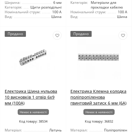
Ширина:
6 мм
Категорія:
Матеріали для
Категорія:
Щити розподільні
прокладки кабелю
Номінальний струм:
100 А
Номінальний струм:
100 А
Вид:
Шина
Вид:
Шина
Продано
Продано
Електрика Шина нульова
Електрика Клемна колодка
10 висновків 1 отвір 6x9
поліпропіленова
мм (100A)
гвинтовий затиск 6 мм (6А)
Немає в наявності
Немає в наявності
Код товару: 38534
Код товару: 36832
Матеріал:
Латунь
Матеріал:
Поліпропілен