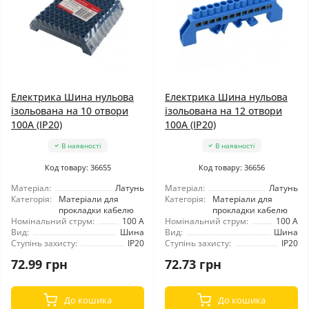
Електрика Шина нульова
Електрика Шина нульова
ізольована на 10 отвори
ізольована на 12 отвори
100A (IP20)
100A (IP20)
В наявності
В наявності
Код товару: 36655
Код товару: 36656
Матеріал:
Латунь
Матеріал:
Латунь
Категорія:
Матеріали для
Категорія:
Матеріали для
прокладки кабелю
прокладки кабелю
Номінальний струм:
100 А
Номінальний струм:
100 А
Вид:
Шина
Вид:
Шина
Ступінь захисту:
IP20
Ступінь захисту:
IP20
72.99 грн
72.73 грн
До кошика
До кошика