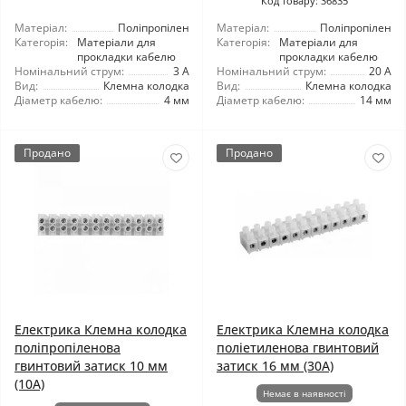
Код товару: 36835
Матеріал:
Поліпропілен
Матеріал:
Поліпропілен
Категорія:
Матеріали для
Категорія:
Матеріали для
прокладки кабелю
прокладки кабелю
Номінальний струм:
3 А
Номінальний струм:
20 А
Вид:
Клемна колодка
Вид:
Клемна колодка
Діаметр кабелю:
4 мм
Діаметр кабелю:
14 мм
Продано
Продано
Електрика Клемна колодка
Електрика Клемна колодка
поліпропіленова
поліетиленова гвинтовий
гвинтовий затиск 10 мм
затиск 16 мм (30А)
(10А)
Немає в наявності