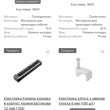
Немає в наявності
Код товару: 36827
Код товару: 36833
Матеріал:
Поліпропілен
Матеріал:
Поліетилен
Категорія:
Матеріали для
Категорія:
Матеріали для
прокладки кабелю
прокладки кабелю
Номінальний струм:
10 А
Номінальний струм:
30 А
Вид:
Клемна колодка
Вид:
Клемна колодка
Діаметр кабелю:
10 мм
Діаметр кабелю:
16 мм
Продано
Продано
Електрика Клемна колодка
Електрика кліпса з цвяхом
в корпусі термопластикова
плоска 6 мм (100 шт)
12 пар (15А)