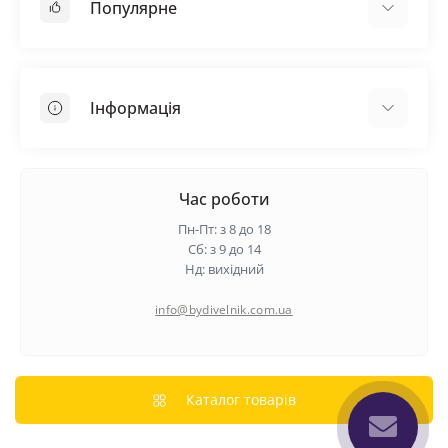
Популярне
Покрівельні матеріали
Грунтовка
Інформація
Самовирівнююча суміш
Пиломатеріали
Доставка
Металеві сітки
Оплата
Час роботи
Контакти
Пн-Пт: з 8 до 18
Гарантія та повернення
Сб: з 9 до 14
Нд: вихідний
Про нас
Політика конфіденційності
info@bydivelnik.com.ua
Відгуки
Зворотній зв'язок
Карта сайту
Каталог товарів
Виробники