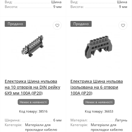
Вид:
Шина
Вид:
Шина
Висота:
9 мм
Висота:
9 мм
Продано
Продано
Електрика Шина нульова
Електрика Шина нульова
на 10 отворів на DIN рейку
ізольована на 6 отвори
6X9 мм 100A (IP20)
100A (IP20)
Немає в наявності
Немає в наявності
Код товару: 38516
Код товару: 36653
Ширина:
6 мм
Матеріал:
Латунь
Категорія:
Матеріали для
Категорія:
Матеріали для
прокладки кабелю
прокладки кабелю