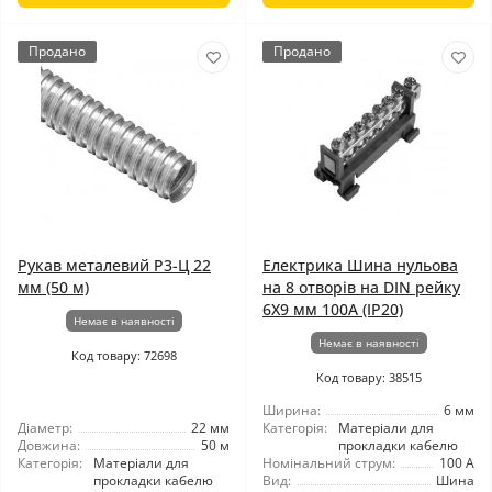
Продано
Продано
Рукав металевий Р3-Ц 22
Електрика Шина нульова
мм (50 м)
на 8 отворів на DIN рейку
6X9 мм 100A (IP20)
Немає в наявності
Немає в наявності
Код товару: 72698
Код товару: 38515
Ширина:
6 мм
Діаметр:
22 мм
Категорія:
Матеріали для
Довжина:
50 м
прокладки кабелю
Категорія:
Матеріали для
Номінальний струм:
100 А
прокладки кабелю
Вид:
Шина