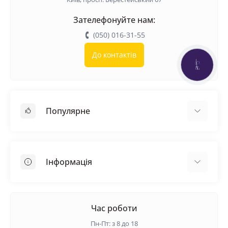
Зателефонуйте нам:
(050) 016-31-55
До контактів
КНОПКА
ЗВ'ЯЗКУ
Популярне
Покрівельні матеріали
Грунтовка
Інформація
Самовирівнююча суміш
Пиломатеріали
Доставка
Металеві сітки
Оплата
Час роботи
Контакти
Пн-Пт: з 8 до 18