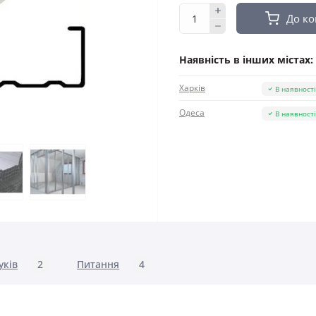
До к
Наявність в інших містах:
Харків
В наявност
Одеса
В наявност
уків
2
Питання
4