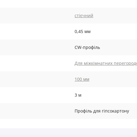
стієчний
0,45 мм
CW-профіль
Для міжкімнатних перегород
100 мм
3 м
Профіль для гіпсокартону