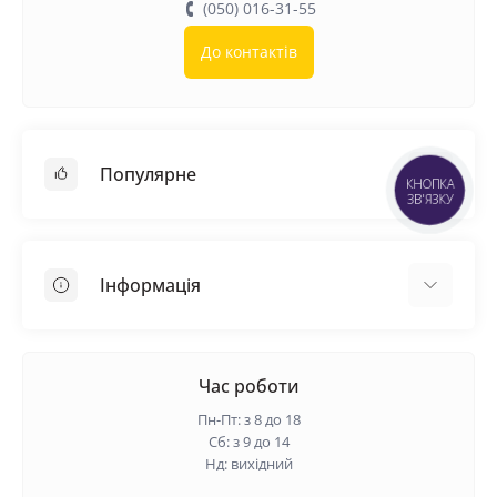
(050) 016-31-55
До контактів
Популярне
КНОПКА
ЗВ'ЯЗКУ
Покрівельні матеріали
Грунтовка
Інформація
Самовирівнююча суміш
Пиломатеріали
Доставка
Металеві сітки
Оплата
Час роботи
Контакти
Пн-Пт: з 8 до 18
Гарантія та повернення
Сб: з 9 до 14
Нд: вихідний
Про нас