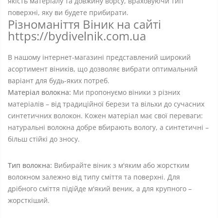
якість матеріалу та довжину ворсу, враховуючи тип
поверхні, яку ви будете прибирати.
Різноманіття Віник на сайті
https://bydivelnik.com.ua
В нашому інтернет-магазині представлений широкий
асортимент віників, що дозволяє вибрати оптимальний
варіант для будь-яких потреб.
Матеріал волокна:
Ми пропонуємо віники з різних
матеріалів – від традиційної берези та вільхи до сучасних
синтетичних волокон. Кожен матеріал має свої переваги:
натуральні волокна добре вбирають вологу, а синтетичні –
більш стійкі до зносу.
Тип волокна:
Вибирайте віник з м'яким або жорстким
волокном залежно від типу сміття та поверхні. Для
дрібного сміття підійде м'який веник, а для крупного –
жорсткіший.