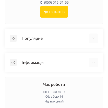
(050) 016-31-55
До контактів
Популярне
Покрівельні матеріали
Грунтовка
Інформація
Самовирівнююча суміш
Пиломатеріали
Доставка
Металеві сітки
Оплата
Час роботи
Контакти
Пн-Пт: з 8 до 18
Гарантія та повернення
Сб: з 9 до 14
Нд: вихідний
Про нас