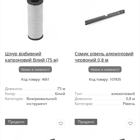
Шнур відбивний
Сомик рівень алюмінієвий
капроновий білий (75 м)
червоний 0,8 м
Немає в наявності
Немає в наявності
Код товару: 4061
Код товару: 107835
Довжина:
75 м
Колір:
білий
Тип:
алюмінієвий
Категорія:
Вимірювальний
Довжина:
0,8 м
інструмент
Категорія:
Рівень
Продано
Продано