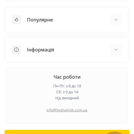
Популярне
Покрівельні матеріали
Грунтовка
Інформація
Самовирівнююча суміш
Пиломатеріали
Доставка
Металеві сітки
Оплата
Час роботи
Контакти
Пн-Пт: з 8 до 18
Гарантія та повернення
Сб: з 9 до 14
Нд: вихідний
Про нас
Політика конфіденційності
info@bydivelnik.com.ua
Відгуки
Зворотній зв'язок
Карта сайту