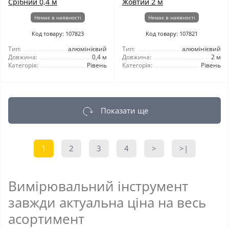
Срібний 0,4 м
Жовтий 2 м
Немає в наявності
Немає в наявності
Код товару: 107823
Код товару: 107821
Тип:
алюмінієвий
Тип:
алюмінієвий
Довжина:
0,4 м
Довжина:
2 м
Категорія:
Рівень
Категорія:
Рівень
Показати ще
1
2
3
4
>
>|
Вимірювальний інструмент
завжди актуальна ціна на весь
асортимент