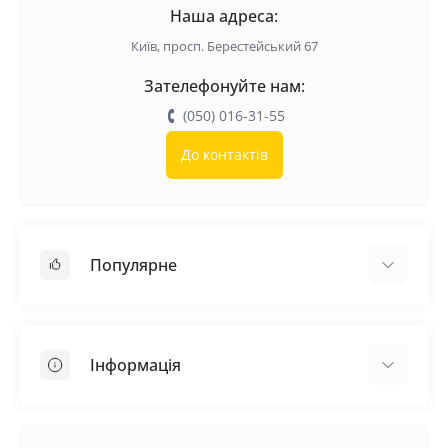
Наша адреса:
Київ, просп. Берестейський 67
Зателефонуйте нам:
(050) 016-31-55
До контактів
Популярне
Покрівельні матеріали
Грунтовка
Інформація
Самовирівнююча суміш
Пиломатеріали
Доставка
Металеві сітки
Оплата