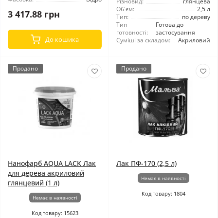
Різновид:
глянцева
Об'єм:
2,5 л
3 417.88 грн
Тип:
по дереву
Тип
Готова до
готовності:
застосування
До кошика
Суміші за складом:
Акриловий
Продано
Продано
Нанофарб AQUA LACK Лак
Лак ПФ-170 (2,5 л)
для дерева акриловий
Немає в наявності
глянцевий (1 л)
Код товару: 1804
Немає в наявності
Код товару: 15623