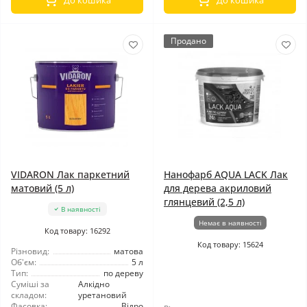
До кошика
До кошика
Продано
VIDARON Лак паркетний
Нанофарб AQUA LACK Лак
матовий (5 л)
для дерева акриловий
глянцевий (2,5 л)
В наявності
Немає в наявності
Код товару: 16292
Код товару: 15624
Різновид:
матова
Об'єм:
5 л
Тип:
по дереву
Суміші за
Алкідно
складом:
уретановий
Фасовка:
Відро