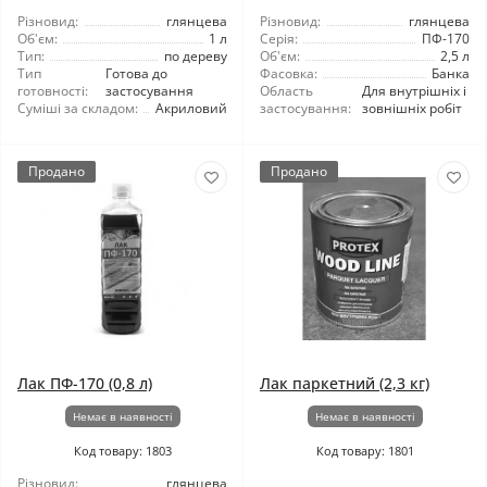
Різновид:
глянцева
Різновид:
глянцева
Об'єм:
1 л
Серія:
ПФ-170
Тип:
по дереву
Об'єм:
2,5 л
Тип
Готова до
Фасовка:
Банка
готовності:
застосування
Область
Для внутрішніх і
Суміші за складом:
Акриловий
застосування:
зовнішніх робіт
Продано
Продано
Лак ПФ-170 (0,8 л)
Лак паркетний (2,3 кг)
Немає в наявності
Немає в наявності
Код товару: 1803
Код товару: 1801
Різновид:
глянцева