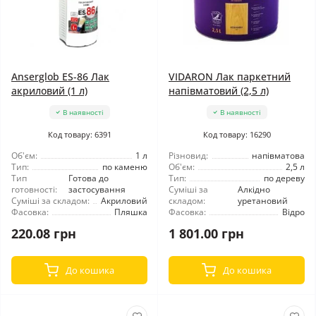
Anserglob ES-86 Лак
VIDARON Лак паркетний
акриловий (1 л)
напівматовий (2,5 л)
В наявності
В наявності
Код товару: 6391
Код товару: 16290
Об'єм:
1 л
Різновид:
напівматова
Тип:
по каменю
Об'єм:
2,5 л
Тип
Готова до
Тип:
по дереву
готовності:
застосування
Суміші за
Алкідно
Суміші за складом:
Акриловий
складом:
уретановий
Фасовка:
Пляшка
Фасовка:
Відро
220.08 грн
1 801.00 грн
До кошика
До кошика