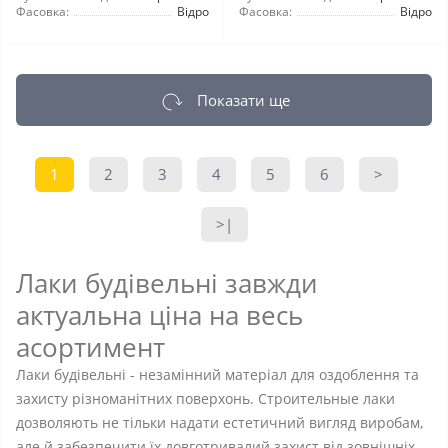
Фасовка:
Відро
Фасовка:
Відро
Показати ще
1
2
3
4
5
6
>
>|
Лаки будівельні завжди
актуальна ціна на весь
асортимент
Лаки будівельні - незамінний матеріал для оздоблення та
захисту різноманітних поверхонь. Строительные лаки
дозволяють не тільки надати естетичний вигляд виробам,
але й забезпечити їх довготривалий захист від зовнішніх