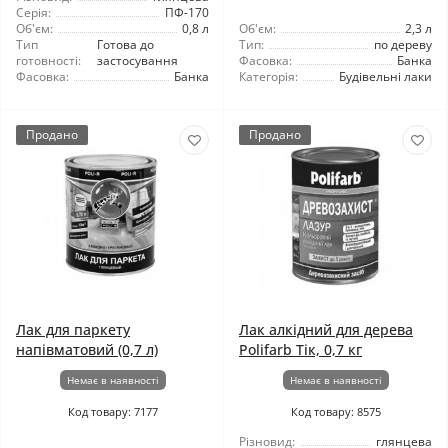
Серія:
ПФ-170
Об'єм:
0,8 л
Об'єм:
2,3 л
Тип
Готова до
Тип:
по дереву
готовності:
застосування
Фасовка:
Банка
Фасовка:
Банка
Категорія:
Будівельні лаки
Продано
Продано
Лак для паркету
Лак алкідний для дерева
напівматовий (0,7 л)
Polifarb Тік, 0,7 кг
Немає в наявності
Немає в наявності
Код товару: 7177
Код товару: 8575
Різновид:
глянцева