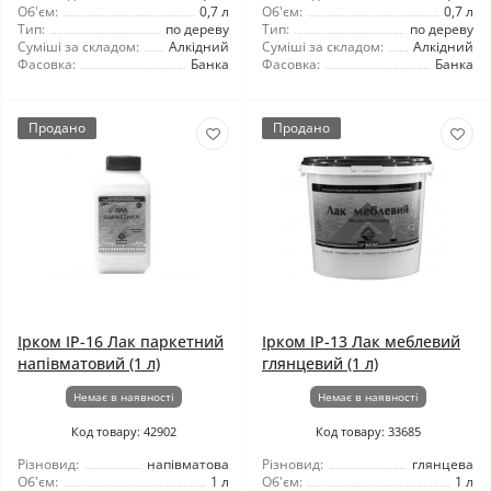
Об'єм:
0,7 л
Об'єм:
0,7 л
Тип:
по дереву
Тип:
по дереву
Суміші за складом:
Алкідний
Суміші за складом:
Алкідний
Фасовка:
Банка
Фасовка:
Банка
Продано
Продано
Ірком ІР-16 Лак паркетний
Ірком ІР-13 Лак меблевий
напівматовий (1 л)
глянцевий (1 л)
Немає в наявності
Немає в наявності
Код товару: 42902
Код товару: 33685
Різновид:
напівматова
Різновид:
глянцева
Об'єм:
1 л
Об'єм:
1 л