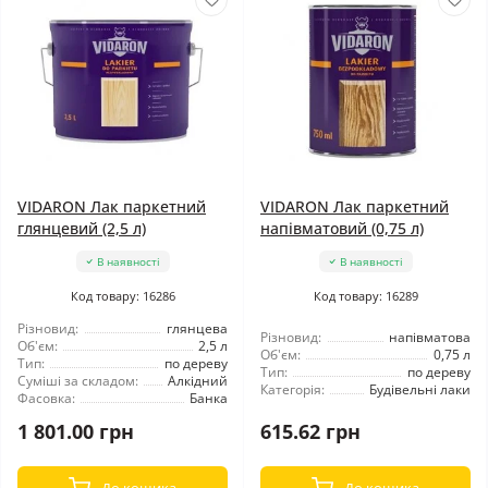
VIDARON Лак паркетний
VIDARON Лак паркетний
глянцевий (2,5 л)
напівматовий (0,75 л)
В наявності
В наявності
Код товару: 16286
Код товару: 16289
Різновид:
глянцева
Різновид:
напівматова
Об'єм:
2,5 л
Об'єм:
0,75 л
Тип:
по дереву
Тип:
по дереву
Суміші за складом:
Алкідний
Категорія:
Будівельні лаки
Фасовка:
Банка
1 801.00 грн
615.62 грн