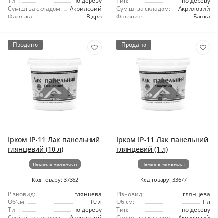
Тип:
по дереву
Тип:
по дереву
Суміші за складом:
Акриловий
Суміші за складом:
Акриловий
Фасовка:
Відро
Фасовка:
Банка
Продано
Продано
Ірком ІР-11 Лак панельний
Ірком ІР-11 Лак панельний
глянцевий (10 л)
глянцевий (1 л)
Немає в наявності
Немає в наявності
Код товару: 37362
Код товару: 33677
Різновид:
глянцева
Різновид:
глянцева
Об'єм:
10 л
Об'єм:
1 л
Тип:
по дереву
Тип:
по дереву
Суміші за складом:
Акриловий
Суміші за складом:
Акриловий