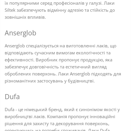
їх популярними серед професіоналів у галузі. Лаки
Siltek забезпечують відмінну адгезію та стійкість до
зовнішніх впливів.
Anserglob
Anserglob спеціалізується на виготовленні лаків, що
відповідають сучасним вимогам екологічності та
ефективності. Виробник пропонує продукцію, яка
забезпечує довговічність та естетичний вигляд
оброблених поверхонь. Лаки Anserglob підходять для
різноманітних застосувань у будівництві.
Dufa
Dufa - це німецький бренд, який є синонімом якості у
виробництві лаків. Компанія пропонує інноваційні
рішення для захисту та декорування поверхонь,
орієнтуючись на потреби споживачів. Лаки Dufa