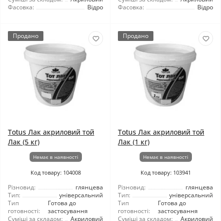
Фасовка:
Відро
Фасовка:
Відро
Продано
Продано
Totus Лак акриловий той
Totus Лак акриловий той
Лак (5 кг)
Лак (1 кг)
Немає в наявності
Немає в наявності
Код товару: 104008
Код товару: 103941
Різновид:
глянцева
Різновид:
глянцева
Тип:
універсальний
Тип:
універсальний
Тип
Готова до
Тип
Готова до
готовності:
застосування
готовності:
застосування
Суміші за складом:
Акриловий
Суміші за складом:
Акриловий