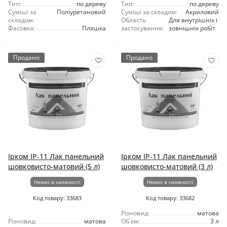
Тип:
по дереву
Тип:
по дереву
Суміші за
Поліуретановий
Суміші за складом:
Акриловий
складом:
Область
Для внутрішніх і
Фасовка:
Пляшка
застосування:
зовнішніх робіт
Продано
Продано
Ірком ІР-11 Лак панельний
Ірком ІР-11 Лак панельний
шовковисто-матовий (5 л)
шовковисто-матовий (3 л)
Немає в наявності
Немає в наявності
Код товару: 33683
Код товару: 33682
Різновид:
матова
Різновид:
матова
Об'єм:
3 л