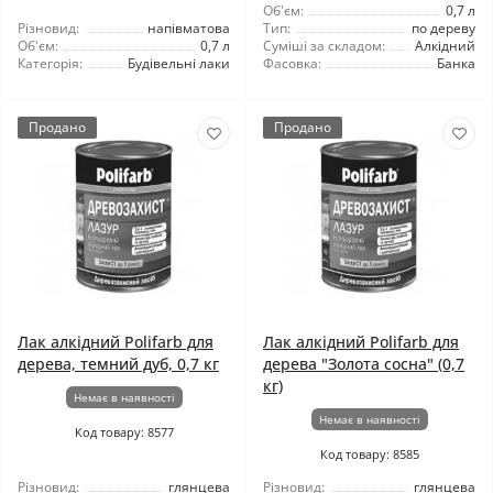
Об'єм:
0,7 л
Різновид:
напівматова
Тип:
по дереву
Об'єм:
0,7 л
Суміші за складом:
Алкідний
Категорія:
Будівельні лаки
Фасовка:
Банка
Продано
Продано
Лак алкідний Polifarb для
Лак алкідний Polifarb для
дерева, темний дуб, 0,7 кг
дерева "Золота сосна" (0,7
кг)
Немає в наявності
Немає в наявності
Код товару: 8577
Код товару: 8585
Різновид:
глянцева
Різновид:
глянцева