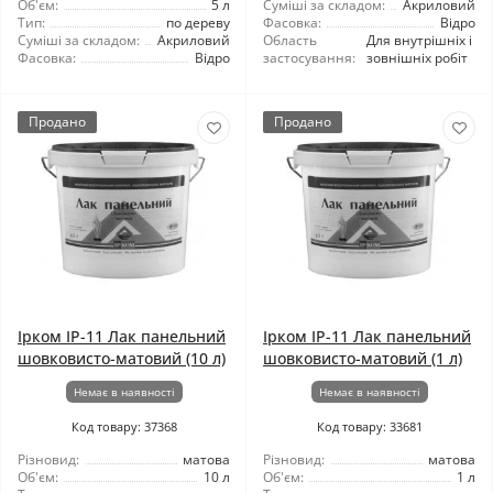
Об'єм:
5 л
Суміші за складом:
Акриловий
Тип:
по дереву
Фасовка:
Відро
Суміші за складом:
Акриловий
Область
Для внутрішніх і
Фасовка:
Відро
застосування:
зовнішніх робіт
Продано
Продано
Ірком ІР-11 Лак панельний
Ірком ІР-11 Лак панельний
шовковисто-матовий (10 л)
шовковисто-матовий (1 л)
Немає в наявності
Немає в наявності
Код товару: 37368
Код товару: 33681
Різновид:
матова
Різновид:
матова
Об'єм:
10 л
Об'єм:
1 л