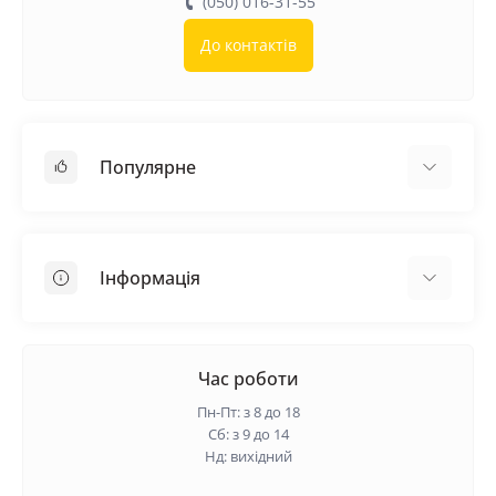
(050) 016-31-55
До контактів
Популярне
Покрівельні матеріали
Грунтовка
Інформація
Самовирівнююча суміш
Пиломатеріали
Доставка
Металеві сітки
Оплата
Час роботи
Контакти
Пн-Пт: з 8 до 18
Гарантія та повернення
Сб: з 9 до 14
Нд: вихідний
Про нас
Політика конфіденційності