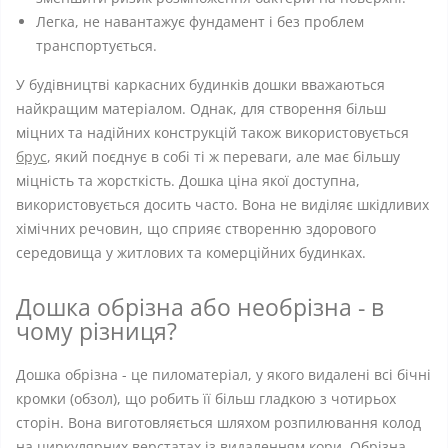
Легка, не навантажує фундамент і без проблем
транспортується.
У будівництві каркасних будинків дошки вважаються
найкращим матеріалом. Однак, для створення більш
міцних та надійних конструкцій також використовується
брус
, який поєднує в собі ті ж переваги, але має більшу
міцність та жорсткість. Дошка ціна якої доступна,
використовується досить часто. Вона не виділяє шкідливих
хімічних речовин, що сприяє створенню здорового
середовища у житлових та комерційних будинках.
Дошка обрізна або необрізна - в
чому різниця?
Дошка обрізна - це пиломатеріал, у якого видалені всі бічні
кромки (обзол), що робить її більш гладкою з чотирьох
сторін. Вона виготовляється шляхом розпилювання колод
на циркулярних верстатах із видаленням кори. Обрізна