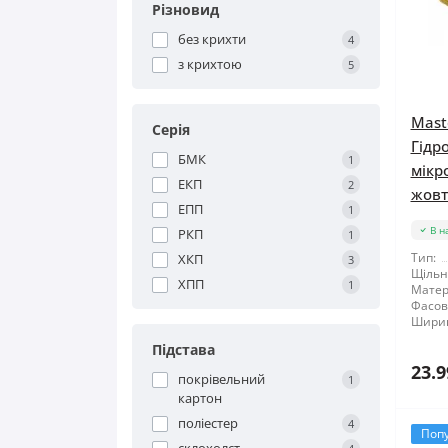
Різновид
без крихти
4
з крихтою
5
Maste
Серія
Гідр
БМК
1
мікр
ЕКП
2
жовта
ЕПП
1
В н
РКП
1
Тип:
ХКП
3
Щільні
ХПП
1
Матер
Фасов
Шири
Підстава
23.9
покрівельний
1
картон
поліестер
4
Поп