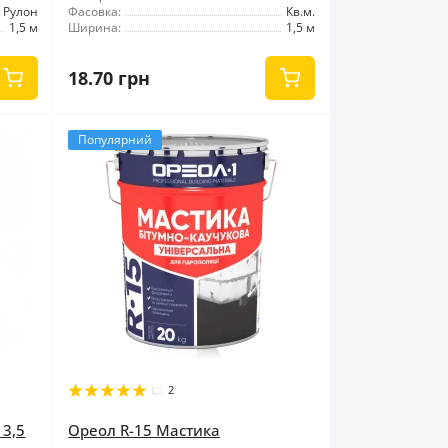
Рулон
Фасовка:
Кв.м.
1,5 м
Ширина:
1,5 м
18.70 грн
Популярний
2
 3,5
Ореол R-15 Мастика