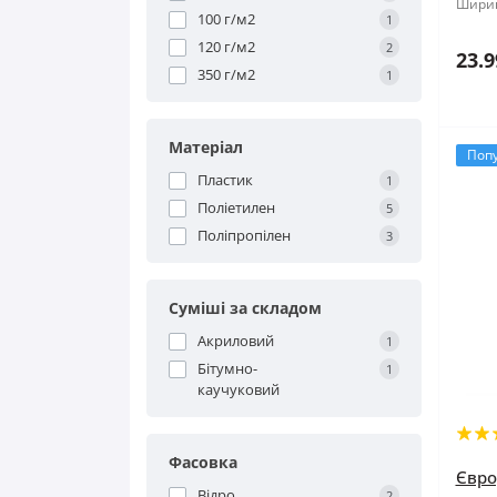
Шири
100 г/м2
1
120 г/м2
2
23.9
350 г/м2
1
Матеріал
Поп
Пластик
1
Поліетилен
5
Поліпропілен
3
Суміші за складом
Акриловий
1
Бітумно-
1
каучуковий
Фасовка
Євро
Відро
2