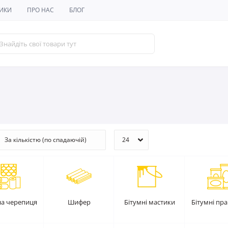
ИКИ
ПРО НАС
БЛОГ
на черепиця
Шифер
Бітумні мастики
Бітумні пр