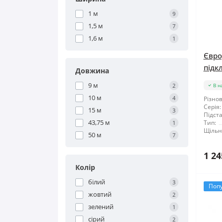
1 м
9
1,5 м
7
1,6 м
1
Євро
підк
Довжина
9 м
2
В н
10 м
4
Різнов
Серія:
15 м
3
Підста
43,75 м
Тип:
1
Щільні
50 м
7
1 24
Колір
білий
3
Поп
жовтий
2
зелений
1
сірий
2