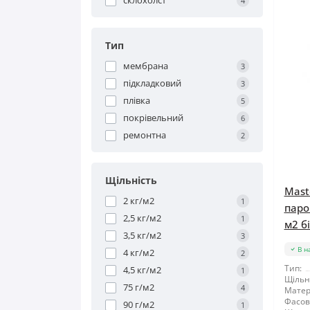
склохолст
4
Тип
мембрана
3
підкладковий
3
плівка
5
покрівельний
6
ремонтна
2
Щільність
Maste
2 кг/м2
1
паро
2,5 кг/м2
1
м2 бі
3,5 кг/м2
3
В н
4 кг/м2
2
Тип:
4,5 кг/м2
1
Щільні
75 г/м2
4
Матер
Фасов
90 г/м2
1