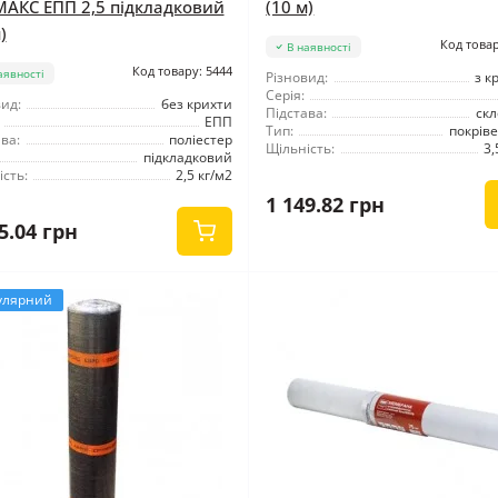
МАКС ЕПП 2,5 підкладковий
(10 м)
)
Код товар
В наявності
Код товару: 5444
аявності
Різновид:
з к
Серія:
ид:
без крихти
Підстава:
скл
ЕПП
Тип:
покрів
ва:
поліестер
Щільність:
3,
підкладковий
сть:
2,5 кг/м2
1 149.82 грн
5.04 грн
улярний