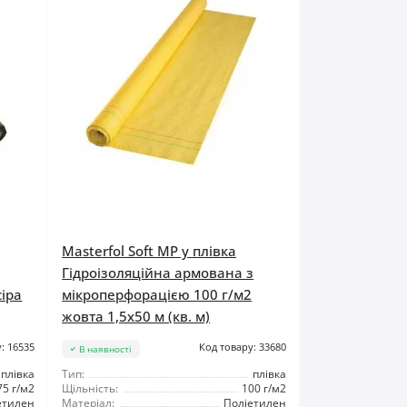
Masterfol Soft MP y плівка
Гідроізоляційна армована з
сіра
мікроперфорацією 100 г/м2
жовта 1,5x50 м (кв. м)
: 16535
Код товару: 33680
В наявності
плівка
Тип:
плівка
75 г/м2
Щільність:
100 г/м2
етилен
Матеріал:
Поліетилен