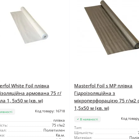
rfol White Foil плівка
Masterfol Foil s MP плівка
ізоляційна армована 75 г/
Гідроізоляційна з
ла 1, 5x50 м (кв. м)
мікроперфорацією 75 г/м2 
1,5x50 м (кв. м)
Код товару: 16718
аявності
Код товару
В наявності
плівка
сть:
75 г/м2
Тип:
іал:
Поліетилен
Щільність:
ка:
Кв.м.
Матеріал:
Полі