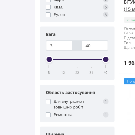
БІТУ
Кв.м.
5
(15 м
Рулон
3
В н
Різнов
Серія:
Вага
Підста
Тип:
-
Щільні
1 96
3
12
22
31
40
Поп
Область застосування
Для внутрішніх і
1
зовнішніх робіт
Ремонтна
1
Ширина