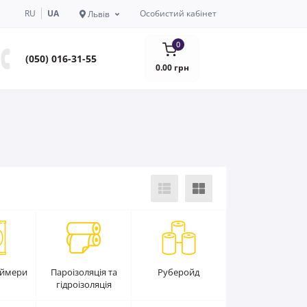
RU
UA
Особистий кабінет
Львів
0
(050) 016-31-55
0.00 грн
аймери
Пароізоляція та
Руберойд
гідроізоляція