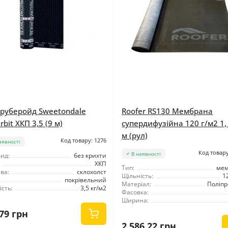
руберойд Sweetondale
Roofer RS130 Мембрана
bit ХКП 3,5 (9 м)
супердифузійна 120 г/м2 1,
м (рул)
Код товару: 1276
аявності
Код товару
В наявності
ид:
без крихти
ХКП
Тип:
ме
ва:
склохолст
Щільність:
1
покрівельний
Матеріал:
Поліпр
сть:
3,5 кг/м2
Фасовка:
Ширина:
79 грн
2 586.22 грн