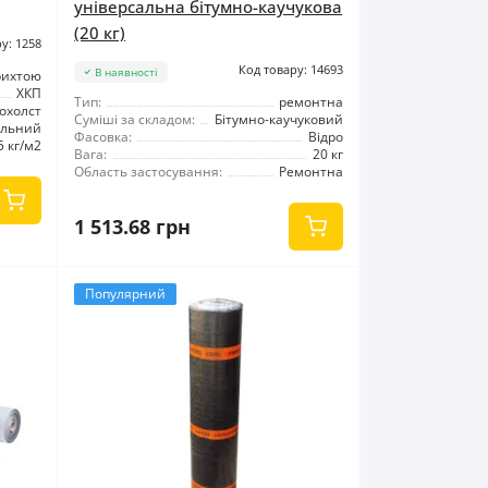
універсальна бітумно-каучукова
(20 кг)
у: 1258
Код товару: 14693
В наявності
рихтою
ХКП
Тип:
ремонтна
охолст
Суміші за складом:
Бітумно-каучуковий
ельний
Фасовка:
Відро
5 кг/м2
Вага:
20 кг
Область застосування:
Ремонтна
1 513.68 грн
Популярний