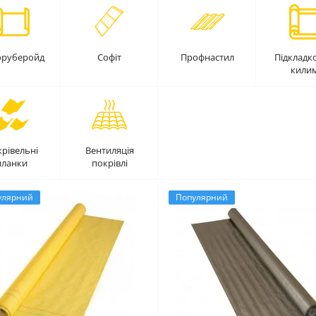
оруберойд
Софіт
Профнастил
Підкладк
кили
рівельні
Вентиляція
планки
покрівлі
улярний
Популярний