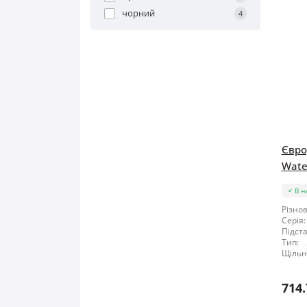
чорний
4
Євро
Water
В н
Різнов
Серія:
Підста
Тип:
Щільні
714.