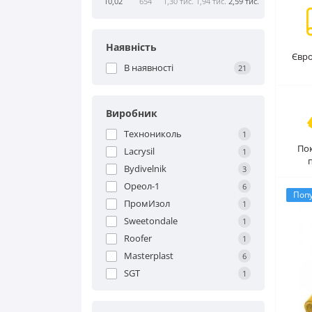
10,02
654
1,30 тис.
1,94 тис.
2,59 тис.
Наявність
Євр
В наявності
21
Виробник
Технониколь
1
Пок
Lacrysil
1
Bydivelnik
3
Ореол-1
6
Поп
ПромИзол
1
Sweetondale
1
Roofer
1
Masterplast
6
SGT
1