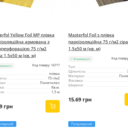
rfol Yellow Foil MP плівка
Masterfol Foil s плівка
оізоляційна армована з
пароізоляційна 75 г/м2 сір
оперфорацією 75 г/м2
1,5x50 м (кв. м)
 1,5x50 м (кв. м)
Код товару
В наявності
Код товару: 16717
аявності
Тип:
Щільність:
плівка
Матеріал:
Полі
сть:
75 г/м2
Фасовка:
іал:
Поліетилен
Ширина:
ка:
Кв.м.
на:
1,5 м
15.69 грн
9 грн
улярний
Популярний