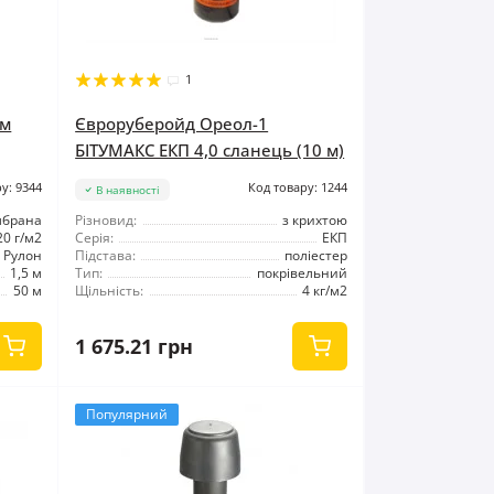
1
 м
Євроруберойд Ореол-1
БІТУМАКС ЕКП 4,0 сланець (10 м)
у: 9344
Код товару: 1244
В наявності
мбрана
Різновид:
з крихтою
20 г/м2
Серія:
ЕКП
Рулон
Підстава:
поліестер
1,5 м
Тип:
покрівельний
50 м
Щільність:
4 кг/м2
1 675.21 грн
Популярний