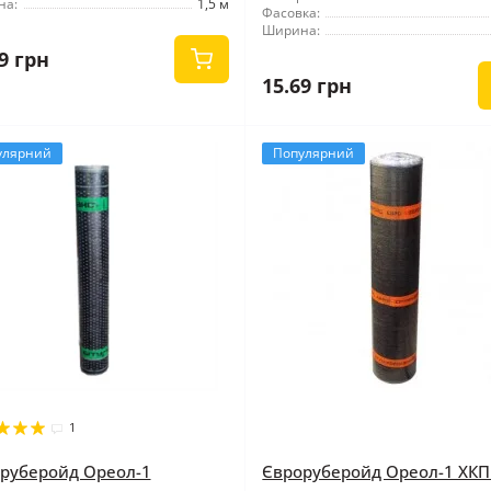
на:
1,5 м
Фасовка:
Ширина:
9 грн
15.69 грн
улярний
Популярний
1
руберойд Ореол-1
Євроруберойд Ореол-1 ХКП