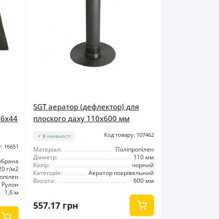
SGT аератор (дефлектор) для
 6x44
плоского даху 110х600 мм
Код товару: 107462
В наявності
: 16651
Матеріал:
Поліпропілен
Діаметр:
110 мм
мбрана
Колір:
чорний
20 г/м2
Категорія:
Аератор покрівельний
опілен
Висота:
600 мм
Рулон
1,6 м
557.17 грн