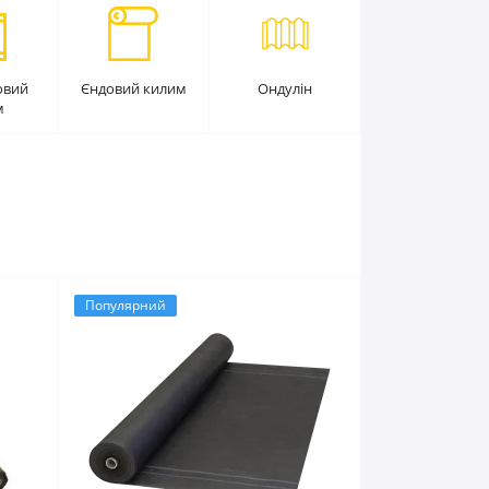
овий
Єндовий килим
Ондулін
м
Популярний