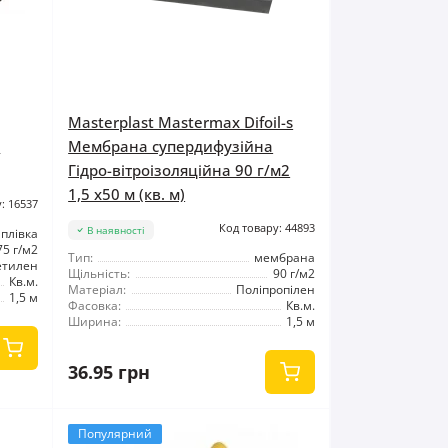
Masterplast Mastermax Difoil-s
а
Мембрана супердифузійна
Гідро-вітроізоляційна 90 г/м2
1,5 x50 м (кв. м)
: 16537
Код товару: 44893
В наявності
плівка
75 г/м2
Тип:
мембрана
етилен
Щільність:
90 г/м2
Кв.м.
Матеріал:
Поліпропілен
1,5 м
Фасовка:
Кв.м.
Ширина:
1,5 м
36.95 грн
Популярний