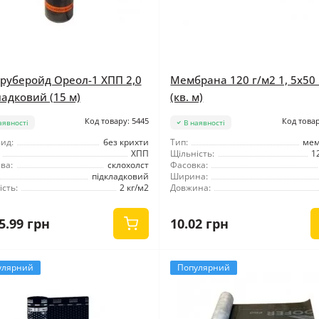
руберойд Ореол-1 ХПП 2,0
Мембрана 120 г/м2 1, 5x50
ладковий (15 м)
(кв. м)
Код товару: 5445
Код товар
аявності
В наявності
ид:
без крихти
Тип:
ме
ХПП
Щільність:
1
ва:
склохолст
Фасовка:
підкладковий
Ширина:
сть:
2 кг/м2
Довжина:
5.99 грн
10.02 грн
улярний
Популярний