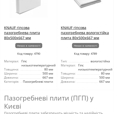
KNAUF гіпсова
KNAUF гіпсова
пазогребнева плита
пазогребнева вологостійка
80x500x667 мм
плита 80x500x667 мм
Немає в наявності
Немає в наявності
Код товару: 4790
Код товару: 4789
Матеріал:
Гіпс
Тип:
вологостійка
низькотемпературний
Матеріал:
Гіпс
Товщина:
80 мм
низькотемпературний
Ширина:
500 мм
Товщина:
80 мм
Довжина:
667 мм
Ширина:
500 мм
Категорія:
Пазогребневі плити
Довжина:
667 мм
Пазогребневі плити (ПГП) у
Києві
Пазогребневі плити забезпечать міцність та надійність