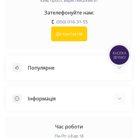
Київ, просп. Берестейський 67
Зателефонуйте нам:
(050) 016-31-55
До контактів
КНОПКА
ЗВ'ЯЗКУ
Популярне
Покрівельні матеріали
Грунтовка
Інформація
Самовирівнююча суміш
Пиломатеріали
Доставка
Металеві сітки
Оплата
Час роботи
Контакти
Пн-Пт: з 8 до 18