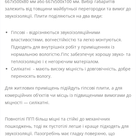
667x500x80 мм або 667x500x100 мм. Вибір габаритів
залежить від товщини майбутньої перегородки та вимог до
звукоізоляції. Плити поділяються на два види:
Гіпсові - відрізняються звукоізоляційними
властивостями, вогнестійкістю та легко монтуються.
Підходять для внутрішніх робіт у приміщеннях із
нормальною вологістю.Гіпс забезпечує хорошу звуко- та
теплоізоляцію і є негорючим матеріалом.
Силікатні - мають високу міцність і довговічність, добре
переносять вологу.
Для житлових приміщень підійдуть гіпсові плити, а для
комерційних об'єктів чи місць із підвищеними вимогами до
міцності — силікатні.
Повнотілі ПГП більш міцні та стійкі до механічних
пошкоджень, тоді як пустотілі легше і краще підходять для
звукоізоляції. Пазогребінь має гладку поверхню, що