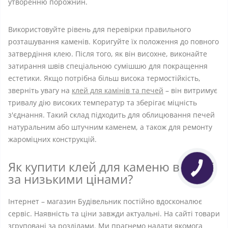
утворенню порожнин.
Використовуйте рівень для перевірки правильного
розташування каменів. Коригуйте їх положення до повного
затвердіння клею. Після того, як він висохне, виконайте
затирання швів спеціальною сумішшю для покращення
естетики. Якщо потрібна більш висока термостійкість,
зверніть увагу на
клей для камінів та печей
– він витримує
тривалу дію високих температур та зберігає міцність
з'єднання. Такий склад підходить для облицювання печей
натуральним або штучним каменем, а також для ремонту
жароміцних конструкцій.
Як купити клей для каменю в Києві
за низькими цінами?
Інтернет – магазин Будівельник постійно вдосконалює
сервіс. Наявність та ціни завжди актуальні. На сайті товари
згруповані за розділами. Ми прагнемо надати якомога