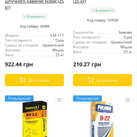
штучного каменю білий (25
(25 кг)
кг)
В наявності
В наявності
Код товару: 107026
Код товару: 42998
Сезонність:
Зимова
Модель :
CM-117
Тип готовності:
Суха
Тип готовності:
Суха
Суміші за складом:
Цементний
Суміші за складом:
Цементний
Фасовка:
Мішок
Фасовка:
Мішок
Вага:
25 кг
Вага:
25 кг
922.44 грн
210.27 грн
До кошика
До кошика
Популярний
Популярний