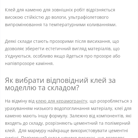
Клей для каменю для зовнішніх робіт відрізняється
високою стійкістю до вологи, ультрафіолетового
випромінювання та температурними коливаннями.
Деякі склади стають прозорими після висихання, що
дозволяє зберегти естетичний вигляд матеріалів, що
з'єднуються, особливо якщо йдеться про прозоре або
напівпрозоре каміння.
Як вибрати відповідний клей за
моделлю та складом?
На відміну від
клею для керамограніту
, що розробляється з
урахуванням низького водопоглинання матеріалу, клеї для
каменю мають іншу формулу. Залежно від компонентів, які
входять до складу, розрізняють цементний та полімерний
клей. Для мармуру найкраще використовувати цементні
суміші. Полімерний склад швидко висихає, що дозволяє