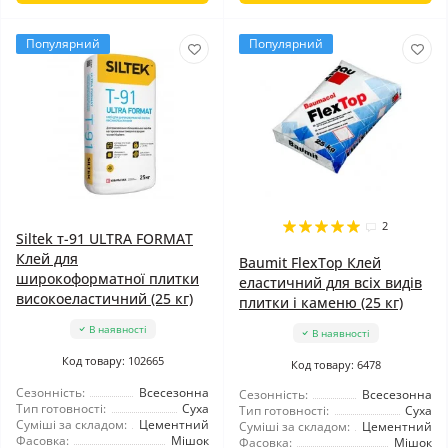
Популярний
Популярний
2
Siltek т-91 ULTRA FORMAT
Клей для
Baumit FlexTop Клей
широкоформатної плитки
еластичний для всіх видів
високоеластичний (25 кг)
плитки і каменю (25 кг)
В наявності
В наявності
Код товару: 102665
Код товару: 6478
Сезонність:
Всесезонна
Сезонність:
Всесезонна
Тип готовності:
Суха
Тип готовності:
Суха
Суміші за складом:
Цементний
Суміші за складом:
Цементний
Фасовка:
Мішок
Фасовка:
Мішок