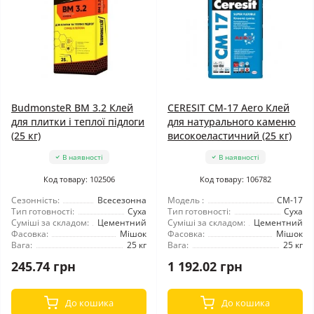
BudmonsteR BM 3.2 Клей
CERESIT CM-17 Aero Клей
для плитки і теплої підлоги
для натурального каменю
(25 кг)
високоеластичний (25 кг)
В наявності
В наявності
Код товару: 102506
Код товару: 106782
Сезонність:
Всесезонна
Модель :
CM-17
Тип готовності:
Суха
Тип готовності:
Суха
Суміші за складом:
Цементний
Суміші за складом:
Цементний
Фасовка:
Мішок
Фасовка:
Мішок
Вага:
25 кг
Вага:
25 кг
245.74 грн
1 192.02 грн
До кошика
До кошика