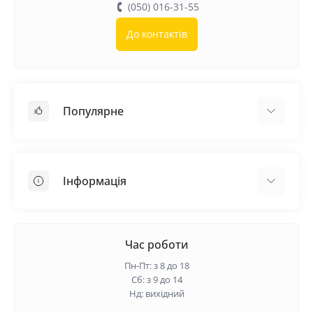
(050) 016-31-55
До контактів
Популярне
Покрівельні матеріали
Грунтовка
Інформація
Самовирівнююча суміш
Пиломатеріали
Доставка
Металеві сітки
Оплата
Час роботи
Контакти
Пн-Пт: з 8 до 18
Гарантія та повернення
Сб: з 9 до 14
Нд: вихідний
Про нас