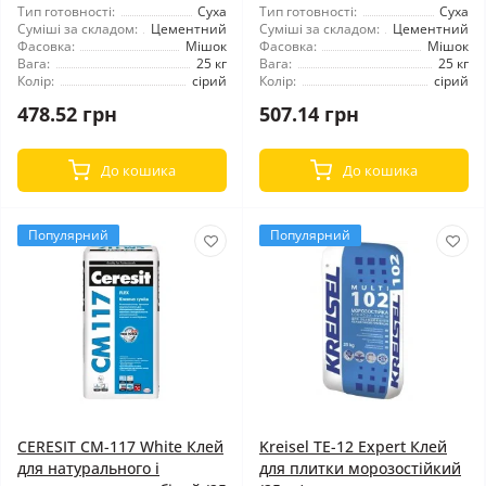
Тип готовності:
Суха
Тип готовності:
Суха
Суміші за складом:
Цементний
Суміші за складом:
Цементний
Фасовка:
Мішок
Фасовка:
Мішок
Вага:
25 кг
Вага:
25 кг
Колір:
сірий
Колір:
сірий
478.52 грн
507.14 грн
До кошика
До кошика
Популярний
Популярний
CERESIT CM-117 White Клей
Kreisel TE-12 Expert Клей
для натурального і
для плитки морозостійкий