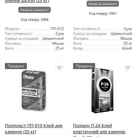
рівнем адгезії (25 кг)
Немає в наявності
Немає в наявності
Код товару: 5967
Код товару: 5968
Модель :
ПП-012
Тип готовності:
Суха
Тип готовності:
Суха
Суміші за складом:
Цементний
Суміші за складом:
Цементний
Фасовка:
Мішок
Фасовка:
Мішок
Вага:
25 кг
Вага:
25 кг
Колір:
білий
Продано
Продано
Поліпласт ПП-010 Клей для
Полімін П-24 Клей
каменю (25 кг)
еластичний для каменю