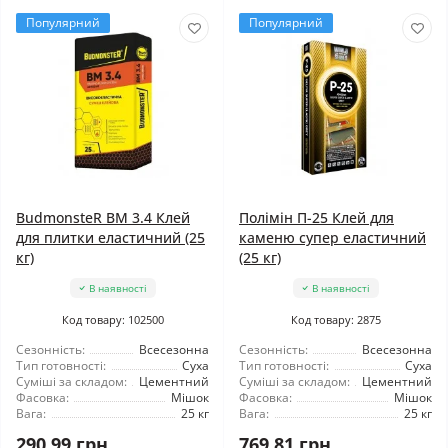
Популярний
Популярний
BudmonsteR BM 3.4 Клей
Полімін П-25 Клей для
для плитки еластичний (25
каменю супер еластичний
кг)
(25 кг)
В наявності
В наявності
Код товару: 102500
Код товару: 2875
Сезонність:
Всесезонна
Сезонність:
Всесезонна
Тип готовності:
Суха
Тип готовності:
Суха
Суміші за складом:
Цементний
Суміші за складом:
Цементний
Фасовка:
Мішок
Фасовка:
Мішок
Вага:
25 кг
Вага:
25 кг
290.99 грн
769.81 грн