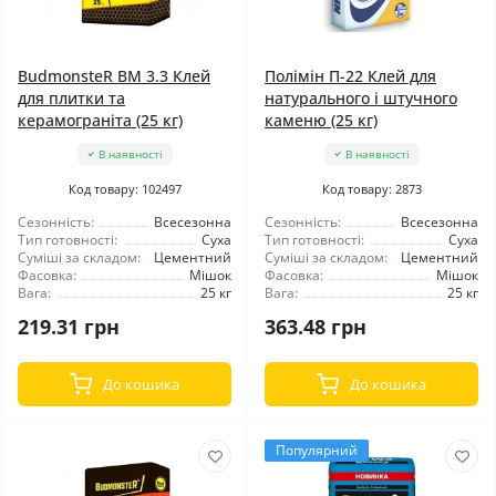
BudmonsteR BM 3.3 Клей
Полімін П-22 Клей для
для плитки та
натурального і штучного
керамограніта (25 кг)
каменю (25 кг)
В наявності
В наявності
Код товару: 102497
Код товару: 2873
Сезонність:
Всесезонна
Сезонність:
Всесезонна
Тип готовності:
Суха
Тип готовності:
Суха
Суміші за складом:
Цементний
Суміші за складом:
Цементний
Фасовка:
Мішок
Фасовка:
Мішок
Вага:
25 кг
Вага:
25 кг
219.31 грн
363.48 грн
До кошика
До кошика
Популярний