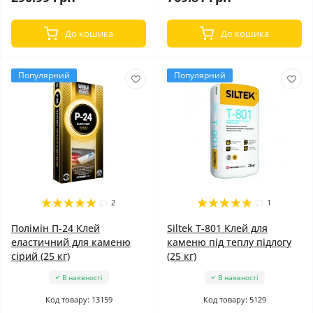
До кошика
До кошика
Популярний
Популярний
2
1
Полімін П-24 Клей
Siltek T-801 Клей для
еластичний для каменю
каменю під теплу підлогу
сірий (25 кг)
(25 кг)
В наявності
В наявності
Код товару: 13159
Код товару: 5129