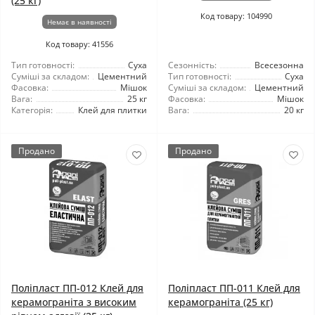
(25 кг)
Код товару: 104990
Немає в наявності
Код товару: 41556
Тип готовності:
Суха
Сезонність:
Всесезонна
Суміші за складом:
Цементний
Тип готовності:
Суха
Фасовка:
Мішок
Суміші за складом:
Цементний
Вага:
25 кг
Фасовка:
Мішок
Категорія:
Клей для плитки
Вага:
20 кг
Продано
Продано
Поліпласт ПП-012 Клей для
Поліпласт ПП-011 Клей для
керамограніта з високим
керамограніта (25 кг)