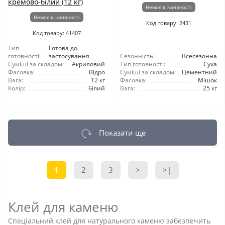
кремово-білий (12 кг)
Немає в наявності
Немає в наявності
Код товару: 2431
Код товару: 41407
Тип
Готова до
готовності:
застосування
Сезонність:
Всесезонна
Суміші за складом:
Акриловий
Тип готовності:
Суха
Фасовка:
Відро
Суміші за складом:
Цементний
Вага:
12 кг
Фасовка:
Мішок
Колір:
білий
Вага:
25 кг
Показати ще
1
2
3
>
>|
Клей для каменю
Спеціальний клей для натурального каменю забезпечить