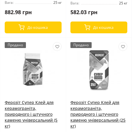
Вага:
25 кг
Вага:
25 кг
882.98 грн
582.03 грн
До кошика
До кошика
Продано
Продано
Ферозіт Супер Клей для
Ферозіт Супер Клей для
керамограніта,
керамограніта,
природного і штучного
природного і штучного
каменю універсальний (5
каменю універсальний (25
кг)
кг)