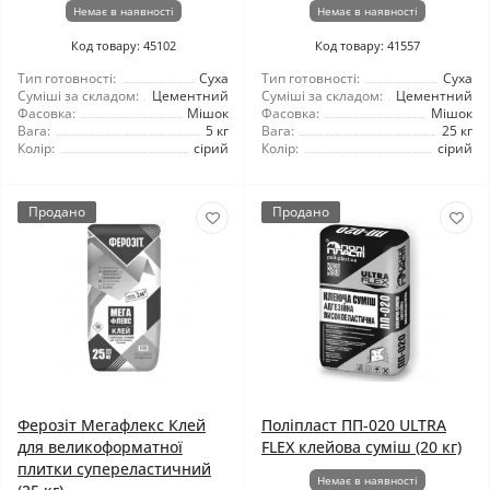
Немає в наявності
Немає в наявності
Код товару: 45102
Код товару: 41557
Тип готовності:
Суха
Тип готовності:
Суха
Суміші за складом:
Цементний
Суміші за складом:
Цементний
Фасовка:
Мішок
Фасовка:
Мішок
Вага:
5 кг
Вага:
25 кг
Колір:
сірий
Колір:
сірий
Продано
Продано
Ферозіт Мегафлекс Клей
Поліпласт ПП-020 ULTRA
для великоформатної
FLEX клейова суміш (20 кг)
плитки супереластичний
Немає в наявності