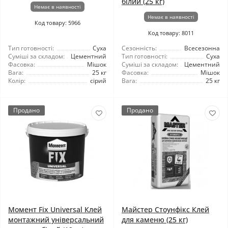
білий (25 кг)
Немає в наявності
Немає в наявності
Код товару: 5966
Код товару: 8011
Тип готовності:
Суха
Сезонність:
Всесезонна
Суміші за складом:
Цементний
Тип готовності:
Суха
Фасовка:
Мішок
Суміші за складом:
Цементний
Вага:
25 кг
Фасовка:
Мішок
Колір:
сірий
Вага:
25 кг
Продано
Продано
Момент Fix Universal Клей
Майстер Стоунфікс Клей
монтажний універсальний
для каменю (25 кг)