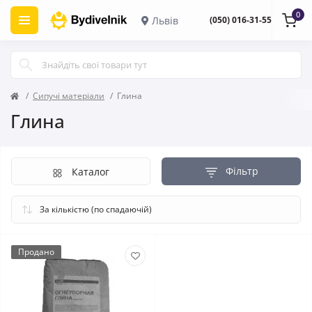
0
Львів
(050) 016-31-55
Сипучі матеріали
Глина
Глина
Фільтр
Каталог
Продано