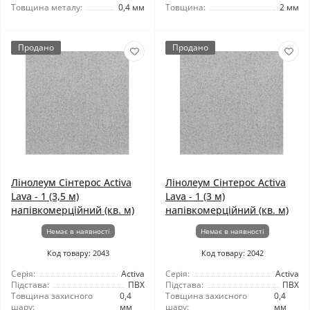
Товщина металу:
0,4 мм
Товщина:
2 мм
Продано
Продано
Лінолеум Сінтерос Activa
Лінолеум Сінтерос Activa
Lava - 1 (3,5 м)
Lava - 1 (3 м)
напівкомерційний (кв. м)
напівкомерційний (кв. м)
Немає в наявності
Немає в наявності
Код товару: 2043
Код товару: 2042
Серія:
Activa
Серія:
Activa
Підстава:
ПВХ
Підстава:
ПВХ
Товщина захисного
0,4
Товщина захисного
0,4
шару:
мм
шару:
мм