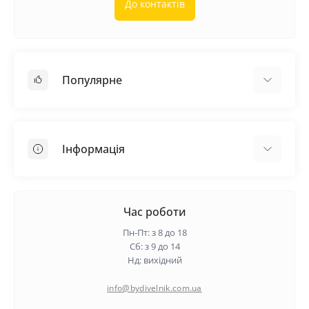
До контактів
Популярне
Покрівельні матеріали
Грунтовка
Інформація
Самовирівнююча суміш
Пиломатеріали
Доставка
Металеві сітки
Оплата
Час роботи
Контакти
Пн-Пт: з 8 до 18
Гарантія та повернення
Сб: з 9 до 14
Нд: вихідний
Про нас
Політика конфіденційності
info@bydivelnik.com.ua
Відгуки