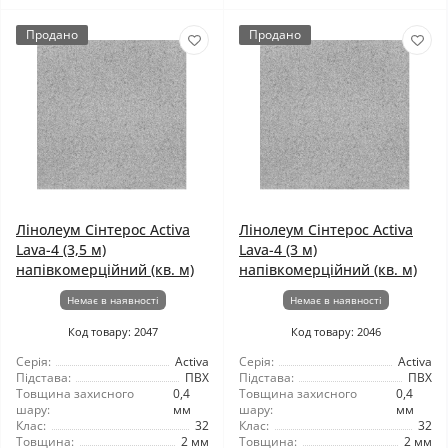
Продано
Продано
Лінолеум Сінтерос Activa
Лінолеум Сінтерос Activa
Lava-4 (3,5 м)
Lava-4 (3 м)
напівкомерційний (кв. м)
напівкомерційний (кв. м)
Немає в наявності
Немає в наявності
Код товару: 2047
Код товару: 2046
Серія:
Activa
Серія:
Activa
Підстава:
ПВХ
Підстава:
ПВХ
Товщина захисного
0,4
Товщина захисного
0,4
шару:
мм
шару:
мм
Клас:
32
Клас:
32
Товщина:
2 мм
Товщина:
2 мм