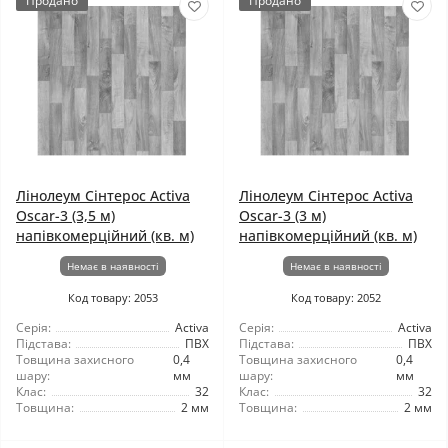
Продано
Продано
Лінолеум Сінтерос Activa
Лінолеум Сінтерос Activa
Oscar-3 (3,5 м)
Oscar-3 (3 м)
напівкомерційний (кв. м)
напівкомерційний (кв. м)
Немає в наявності
Немає в наявності
Код товару: 2053
Код товару: 2052
Серія:
Activa
Серія:
Activa
Підстава:
ПВХ
Підстава:
ПВХ
Товщина захисного
0,4
Товщина захисного
0,4
шару:
мм
шару:
мм
Клас:
32
Клас:
32
Товщина:
2 мм
Товщина:
2 мм