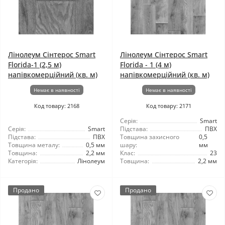
Лінолеум Сінтерос Smart
Лінолеум Сінтерос Smart
Florida-1 (2,5 м)
Florida - 1 (4 м)
напівкомерційний (кв. м)
напівкомерційний (кв. м)
Немає в наявності
Немає в наявності
Код товару: 2168
Код товару: 2171
Серія:
Smart
Серія:
Smart
Підстава:
ПВХ
Підстава:
ПВХ
Товщина захисного
0,5
Товщина металу:
0,5 мм
шару:
мм
Товщина:
2,2 мм
Клас:
23
Категорія:
Лінолеум
Товщина:
2,2 мм
Продано
Продано