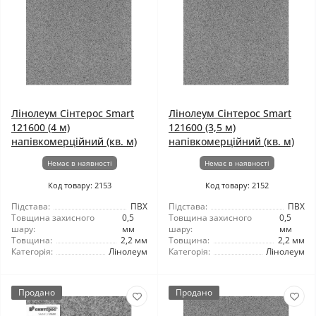
Лінолеум Сінтерос Smart
Лінолеум Сінтерос Smart
121600 (4 м)
121600 (3,5 м)
напівкомерційний (кв. м)
напівкомерційний (кв. м)
Немає в наявності
Немає в наявності
Код товару: 2153
Код товару: 2152
Підстава:
ПВХ
Підстава:
ПВХ
Товщина захисного
0,5
Товщина захисного
0,5
шару:
мм
шару:
мм
Товщина:
2,2 мм
Товщина:
2,2 мм
Категорія:
Лінолеум
Категорія:
Лінолеум
Продано
Продано