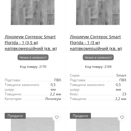
Лінолеум Сінтерос Smart
Лінолеум Сінтерос Smart
Florida - 1 (3,5 м)
Florida - 1 (3 м)
напівкомерційний (кв. м)
напівкомерційний (кв. м)
Немає в наявності
Немає в наявності
Код товару: 2170
Код товару: 2169
Серія:
Smart
Підстава:
ПВХ
Підстава:
ПВХ
Товщина захисного
0,5
Товщина захисного
0,5
шару:
мм
шару:
мм
Товщина:
2,2 мм
Клас:
23
Категорія:
Лінолеум
Товщина:
2,2 мм
Продано
Продано