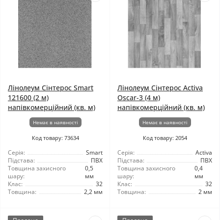
Лінолеум Сінтерос Smart
Лінолеум Сінтерос Activa
121600 (2 м)
Oscar-3 (4 м)
напівкомерційний (кв. м)
напівкомерційний (кв. м)
Немає в наявності
Немає в наявності
Код товару: 73634
Код товару: 2054
Серія:
Smart
Серія:
Activa
Підстава:
ПВХ
Підстава:
ПВХ
Товщина захисного
0,5
Товщина захисного
0,4
шару:
мм
шару:
мм
Клас:
32
Клас:
32
Товщина:
2,2 мм
Товщина:
2 мм