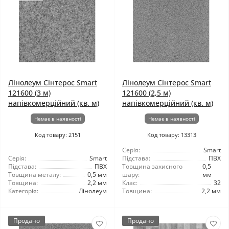
Лінолеум Сінтерос Smart
Лінолеум Сінтерос Smart
121600 (3 м)
121600 (2,5 м)
напівкомерційний (кв. м)
напівкомерційний (кв. м)
Немає в наявності
Немає в наявності
Код товару: 2151
Код товару: 13313
Серія:
Smart
Серія:
Smart
Підстава:
ПВХ
Підстава:
ПВХ
Товщина захисного
0,5
Товщина металу:
0,5 мм
шару:
мм
Товщина:
2,2 мм
Клас:
32
Категорія:
Лінолеум
Товщина:
2,2 мм
Продано
Продано