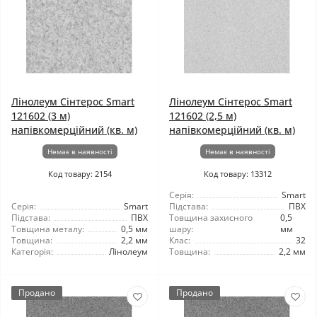
Лінолеум Сінтерос Smart
Лінолеум Сінтерос Smart
121602 (3 м)
121602 (2,5 м)
напівкомерційний (кв. м)
напівкомерційний (кв. м)
Немає в наявності
Немає в наявності
Код товару: 2154
Код товару: 13312
Серія:
Smart
Серія:
Smart
Підстава:
ПВХ
Підстава:
ПВХ
Товщина захисного
0,5
Товщина металу:
0,5 мм
шару:
мм
Товщина:
2,2 мм
Клас:
32
Категорія:
Лінолеум
Товщина:
2,2 мм
Продано
Продано