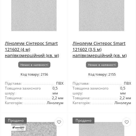
Лінолеум Сінтерос Smart
Лінолеум Сінтерос Smart
121602 (4 м)
121602 (3,5 м)
напівкомерційний (кв. м)
напівкомерційний (кв. м)
Немає в наявності
Немає в наявності
Код товару: 2156
Код товару: 2155
Підстава:
ПВХ
Підстава:
ПВХ
Товщина захисного
0,5
Товщина захисного
0,5
шару:
мм
шару:
мм
Товщина:
2,2 мм
Товщина:
2,2 мм
Категорія:
Лінолеум
Категорія:
Лінолеум
Продано
Продано