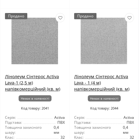
Продано
Продано
Лінолеум Сінтерос Activa
Лінолеум Сінтерос Activa
Lava-1 (2,5 м)
Lava - 1 (4 м)
напівкомерційний (кв. м)
напівкомерційний (кв. м)
Немає в наявності
Немає в наявності
Код товару: 2041
Код товару: 2044
Серія:
Activa
Серія:
Activa
Підстава:
ПВХ
Підстава:
ПВХ
Товщина захисного
0,4
Товщина захисного
0,4
шару:
мм
шару:
мм
Клас:
32
Клас:
32