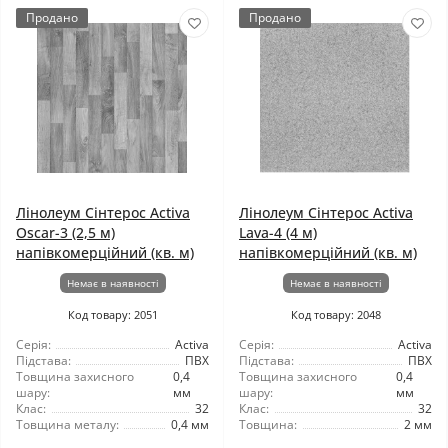
Продано
Продано
Лінолеум Сінтерос Activa
Лінолеум Сінтерос Activa
Oscar-3 (2,5 м)
Lava-4 (4 м)
напівкомерційний (кв. м)
напівкомерційний (кв. м)
Немає в наявності
Немає в наявності
Код товару: 2051
Код товару: 2048
Серія:
Activa
Серія:
Activa
Підстава:
ПВХ
Підстава:
ПВХ
Товщина захисного
0,4
Товщина захисного
0,4
шару:
мм
шару:
мм
Клас:
32
Клас:
32
Товщина металу:
0,4 мм
Товщина:
2 мм