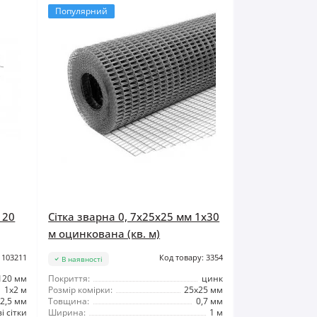
Популярний
120
Сітка зварна 0, 7x25x25 мм 1x30
м оцинкована (кв. м)
 103211
Код товару: 3354
В наявності
120 мм
Покриття:
цинк
1x2 м
Розмір комірки:
25x25 мм
2,5 мм
Товщина:
0,7 мм
і сітки
Ширина:
1 м