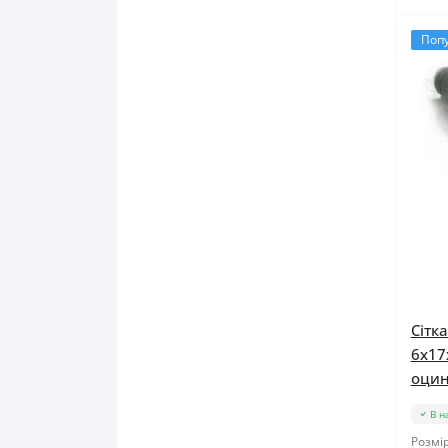
Поп
Сітк
6x17
оцин
В н
Розмір