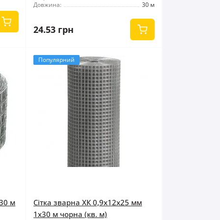
Довжина:
30 м
24.53 грн
Популярний
30 м
Сітка зварна ХК 0,9x12x25 мм
1x30 м чорна (кв. м)