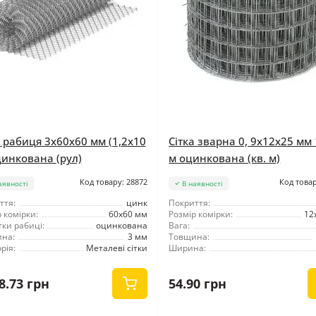
а рабиця 3x60x60 мм (1,2x10
Сітка зварна 0, 9x12x25 мм
цинкована (рул)
м оцинкована (кв. м)
Код товару: 28872
Код товар
аявності
В наявності
ття:
цинк
Покриття:
 комірки:
60x60 мм
Розмір комірки:
12
тки рабиці:
оцинкована
Вага:
на:
3 мм
Товщина:
рія:
Металеві сітки
Ширина:
8.73 грн
54.90 грн