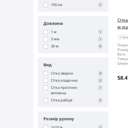
100 см
1
Сітк
Довжина
м оц
1 м
1
В н
3 мм
1
Покри
30 м
9
Розмір
Вага:
Товщи
Шири
Вид
Сітка зварна
9
58.4
Сітка кладочна
2
Сітка просічно-
1
витяжна
Сітка рабіця
5
Розмір рулону
1x10 м
1