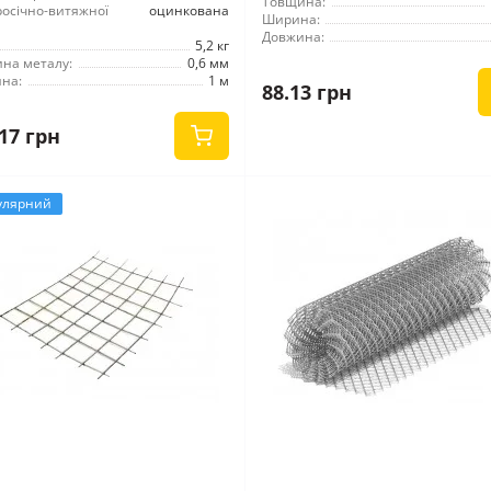
Товщина:
росічно-витяжної
оцинкована
Ширина:
Довжина:
5,2 кг
на металу:
0,6 мм
на:
1 м
88.13 грн
17 грн
улярний