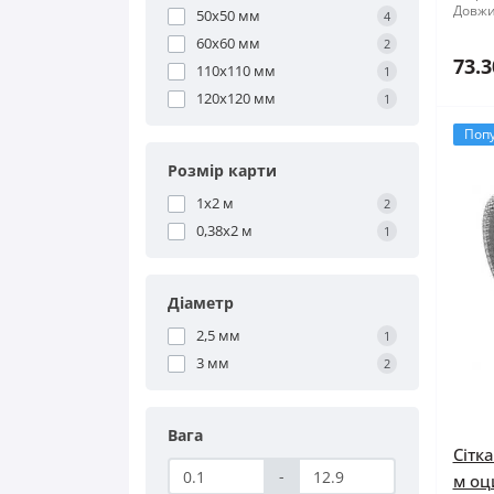
Довжи
50x50 мм
4
60x60 мм
2
73.3
110x110 мм
1
120x120 мм
1
Поп
Розмір карти
1x2 м
2
0,38x2 м
1
Діаметр
2,5 мм
1
3 мм
2
Вага
Сітк
-
м оц