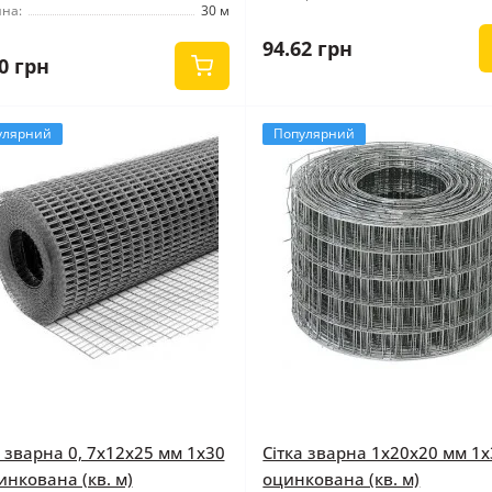
на:
30 м
94.62 грн
0 грн
улярний
Популярний
а зварна 0, 7x12x25 мм 1x30
Сітка зварна 1x20x20 мм 1x
инкована (кв. м)
оцинкована (кв. м)