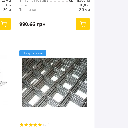
1,2 мм
Тип сітки рабиці:
оцинкована
1 м
Вага:
16,8 кг
30 м
Товщина:
2,5 мм
990.66 грн
Популярний
1