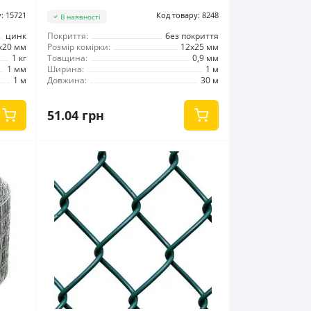
: 15721
Код товару: 8248
В наявності
цинк
Покриття:
без покриття
x20 мм
Розмір комірки:
12x25 мм
1 кг
Товщина:
0,9 мм
1 мм
Ширина:
1 м
1 м
Довжина:
30 м
51.04 грн