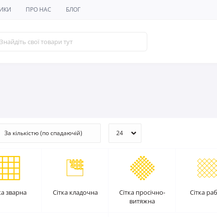
ИКИ
ПРО НАС
БЛОГ
ка зварна
Сітка кладочна
Сітка просічно-
Сітка ра
витяжна