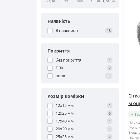
27,48
466
905
1,34 тис.
1,78 тис.
Наявність
В наявності
18
Покриття
без покриття
1
ПВХ
2
цинк
11
Сітк
Розмір комірки
м оц
12x12 мм
1
12x25 мм
5
В н
17x40 мм
1
Покри
Розмір
20x20 мм
1
Товщи
25x25 мм
2
Шири