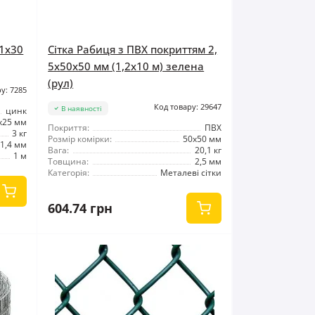
 1x30
Сітка Рабиця з ПВХ покриттям 2,
5x50x50 мм (1,2x10 м) зелена
(рул)
у: 7285
Код товару: 29647
В наявності
цинк
x25 мм
Покриття:
ПВХ
3 кг
Розмір комірки:
50x50 мм
1,4 мм
Вага:
20,1 кг
1 м
Товщина:
2,5 мм
Категорія:
Металеві сітки
604.74 грн