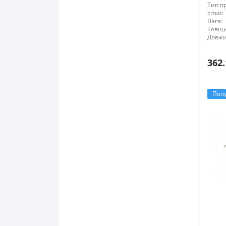
Тип п
сітки:
Вага:
Товщи
Довжи
362.
Поп