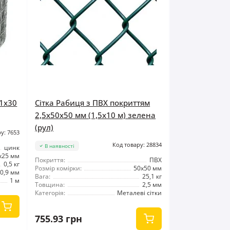
 1x30
Сітка Рабиця з ПВХ покриттям
2,5x50x50 мм (1,5x10 м) зелена
(рул)
у: 7653
Код товару: 28834
В наявності
цинк
x25 мм
Покриття:
ПВХ
0,5 кг
Розмір комірки:
50x50 мм
0,9 мм
Вага:
25,1 кг
1 м
Товщина:
2,5 мм
Категорія:
Металеві сітки
755.93 грн