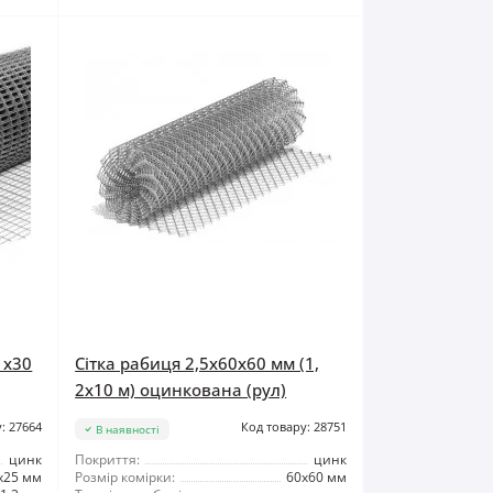
1x30
Сітка рабиця 2,5x60x60 мм (1,
2x10 м) оцинкована (рул)
: 27664
Код товару: 28751
В наявності
цинк
Покриття:
цинк
x25 мм
Розмір комірки:
60x60 мм