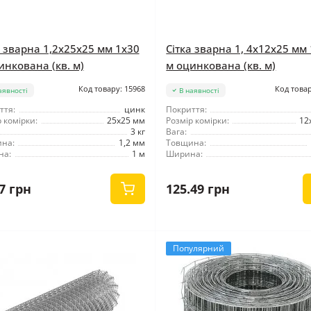
а зварна 1,2x25x25 мм 1x30
Сітка зварна 1, 4x12x25 мм
инкована (кв. м)
м оцинкована (кв. м)
Код товару: 15968
Код товар
аявності
В наявності
ття:
цинк
Покриття:
 комірки:
25x25 мм
Розмір комірки:
12
3 кг
Вага:
на:
1,2 мм
Товщина:
на:
1 м
Ширина:
7 грн
125.49 грн
Популярний