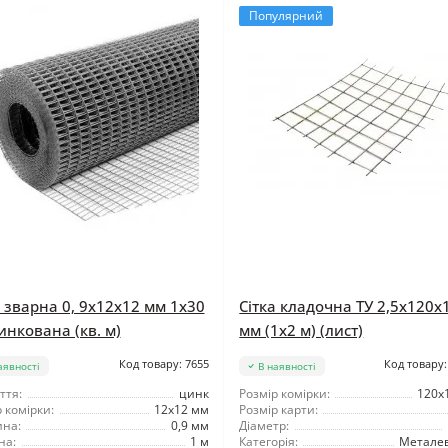
Популярний
а зварна 0, 9x12x12 мм 1x30
Сітка кладочна ТУ 2,5x120x
инкована (кв. м)
мм (1x2 м) (лист)
Код товару: 7655
Код товару:
аявності
В наявності
ття:
цинк
Розмір комірки:
120x
 комірки:
12x12 мм
Розмір карти:
на:
0,9 мм
Діаметр:
на:
1 м
Категорія:
Металев