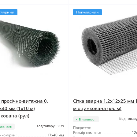
улярний
Популярний
а просічно-витяжна 0,
Сітка зварна 1,2x12x25 мм 
x40 мм (1x10 м)
м оцинкована (кв. м)
кована (рул)
Код товару
В наявності
Код товару: 3339
аявності
Покриття:
Розмір комірки:
12
 комірки:
17x40 мм