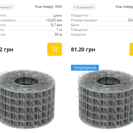
Код товару: 3353
Код товару
аявності
В наявності
ття:
цинк
Покриття:
 комірки:
12x25 мм
Розмір комірки:
20
на:
0,7 мм
Вага:
на:
1 м
Товщина:
на:
30 м
Ширина:
2 грн
81.20 грн
Популярний