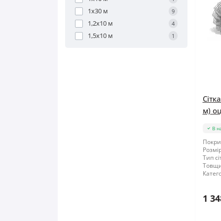
1x30 м
9
1,2x10 м
4
1,5x10 м
1
Сітк
м) о
В н
Покри
Розмір
Тип сі
Товщи
Катего
1 34