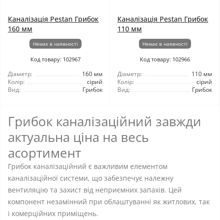
Каналізація Pestan Грибок
Каналізація Pestan Грибок
160 мм
110 мм
Немає в наявності
Немає в наявності
Код товару: 102967
Код товару: 102966
Діаметр:
160 мм
Діаметр:
110 мм
Колір:
сірий
Колір:
сірий
Вид:
Грибок
Вид:
Грибок
Грибок каналізаційний завжди
актуальна ціна на весь
асортимент
Грибок каналізаційний є важливим елементом
каналізаційної системи, що забезпечує належну
вентиляцію та захист від неприємних запахів. Цей
компонент незамінний при облаштуванні як житлових, так
і комерційних приміщень.