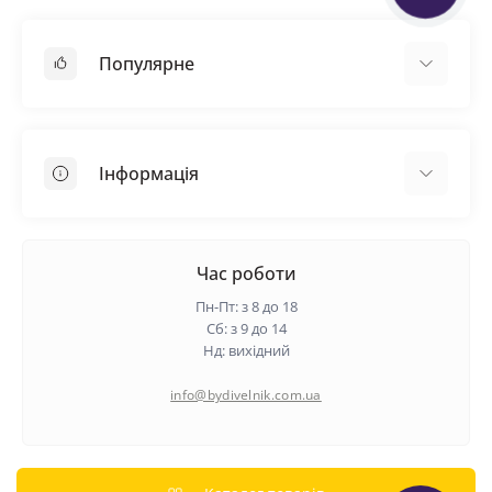
Популярне
Покрівельні матеріали
Грунтовка
Інформація
Самовирівнююча суміш
Пиломатеріали
Доставка
Металеві сітки
Оплата
Час роботи
Контакти
Пн-Пт: з 8 до 18
Гарантія та повернення
Сб: з 9 до 14
Нд: вихідний
Про нас
Політика конфіденційності
info@bydivelnik.com.ua
Відгуки
Зворотній зв'язок
Карта сайту