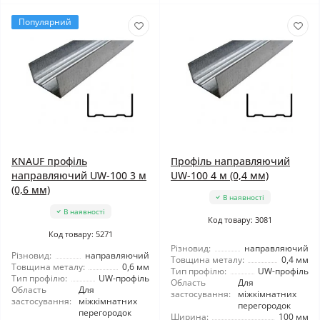
Популярний
KNAUF профіль
Профіль направляючий
направляючий UW-100 3 м
UW-100 4 м (0,4 мм)
(0,6 мм)
В наявності
В наявності
Код товару: 3081
Код товару: 5271
Різновид:
направляючий
Різновид:
направляючий
Товщина металу:
0,4 мм
Товщина металу:
0,6 мм
Тип профілю:
UW-профіль
Тип профілю:
UW-профіль
Область
Для
Область
Для
застосування:
міжкімнатних
застосування:
міжкімнатних
перегородок
перегородок
Ширина:
100 мм