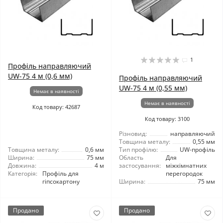
1
Профіль направляючий
UW-75 4 м (0,6 мм)
Профіль направляючий
UW-75 4 м (0,55 мм)
Немає в наявності
Немає в наявності
Код товару: 42687
Код товару: 3100
Різновид:
направляючий
Товщина металу:
0,55 мм
Товщина металу:
0,6 мм
Тип профілю:
UW-профіль
Ширина:
75 мм
Область
Для
Довжина:
4 м
застосування:
міжкімнатних
Категорія:
Профіль для
перегородок
гіпсокартону
Ширина:
75 мм
Продано
Продано