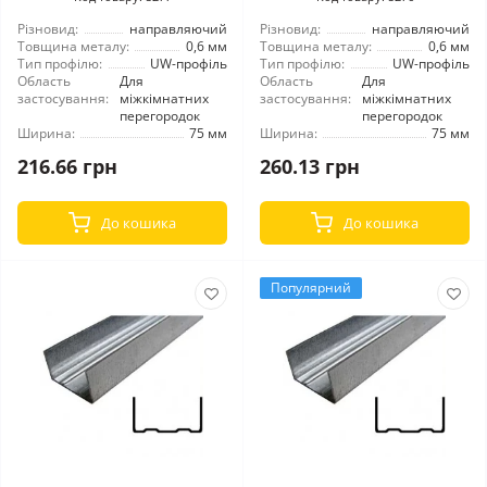
Різновид:
направляючий
Різновид:
направляючий
Товщина металу:
0,6 мм
Товщина металу:
0,6 мм
Тип профілю:
UW-профіль
Тип профілю:
UW-профіль
Область
Для
Область
Для
застосування:
міжкімнатних
застосування:
міжкімнатних
перегородок
перегородок
Ширина:
75 мм
Ширина:
75 мм
216.66 грн
260.13 грн
До кошика
До кошика
Популярний