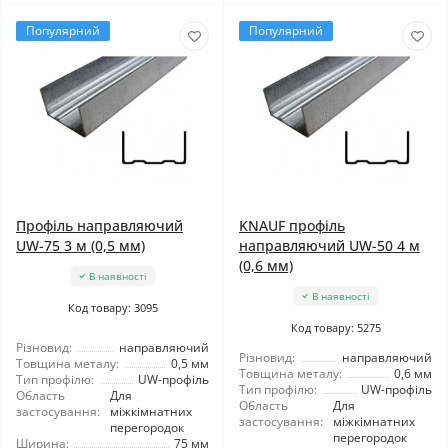
Популярний
Популярний
Профіль направляючий
KNAUF профіль
UW-75 3 м (0,5 мм)
направляючий UW-50 4 м
(0,6 мм)
В наявності
В наявності
Код товару: 3095
Код товару: 5275
Різновид:
направляючий
Різновид:
направляючий
Товщина металу:
0,5 мм
Товщина металу:
0,6 мм
Тип профілю:
UW-профіль
Тип профілю:
UW-профіль
Область
Для
Область
Для
застосування:
міжкімнатних
застосування:
міжкімнатних
перегородок
перегородок
Ширина:
75 мм