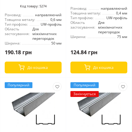
Код товару: 5274
Різновид:
направляючий
Товщина металу:
0,4 мм
Різновид:
направляючий
Тип профілю:
UW-профіль
Товщина металу:
0,6 мм
Область
Для
Тип профілю:
UW-профіль
застосування:
міжкімнатних
Область
Для
перегородок
застосування:
міжкімнатних
Ширина:
75 мм
перегородок
Ширина:
50 мм
190.18 грн
124.84 грн
До кошика
До кошика
Популярний
Популярний
Закінчується