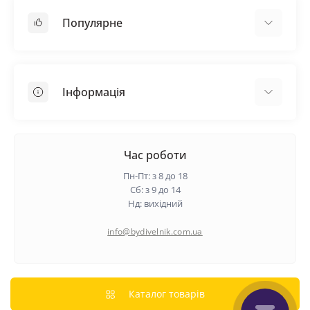
Популярне
Покрівельні матеріали
Грунтовка
Інформація
Самовирівнююча суміш
Пиломатеріали
Доставка
Металеві сітки
Оплата
Час роботи
Контакти
Пн-Пт: з 8 до 18
Гарантія та повернення
Сб: з 9 до 14
Нд: вихідний
Про нас
Політика конфіденційності
info@bydivelnik.com.ua
Відгуки
Зворотній зв'язок
Карта сайту
Каталог товарів
Виробники