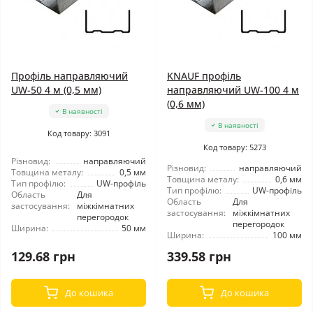
Профіль направляючий
KNAUF профіль
UW-50 4 м (0,5 мм)
направляючий UW-100 4 м
(0,6 мм)
В наявності
В наявності
Код товару: 3091
Код товару: 5273
Різновид:
направляючий
Різновид:
направляючий
Товщина металу:
0,5 мм
Товщина металу:
0,6 мм
Тип профілю:
UW-профіль
Тип профілю:
UW-профіль
Область
Для
Область
Для
застосування:
міжкімнатних
застосування:
міжкімнатних
перегородок
перегородок
Ширина:
50 мм
Ширина:
100 мм
129.68 грн
339.58 грн
До кошика
До кошика