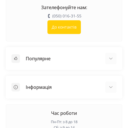
Зателефонуйте нам:
(050) 016-31-55
До контактів
Популярне
Покрівельні матеріали
Грунтовка
Інформація
Самовирівнююча суміш
Пиломатеріали
Доставка
Металеві сітки
Оплата
Час роботи
Контакти
Пн-Пт: з 8 до 18
Гарантія та повернення
Сб: з 9 до 14