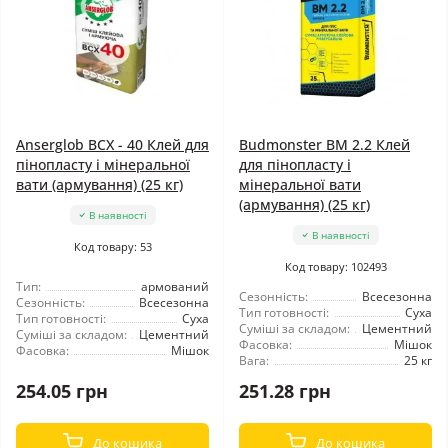
Anserglob BCX - 40 Клей для
Budmonster BM 2.2 Клей
пінопласту і мінеральної
для пінопласту і
вати (армування) (25 кг)
мінеральної вати
(армування) (25 кг)
В наявності
В наявності
Код товару: 53
Код товару: 102493
Тип:
армований
Сезонність:
Всесезонна
Сезонність:
Всесезонна
Тип готовності:
Суха
Тип готовності:
Суха
Суміші за складом:
Цементний
Суміші за складом:
Цементний
Фасовка:
Мішок
Фасовка:
Мішок
Вага:
25 кг
254.05 грн
251.28 грн
До кошика
До кошика