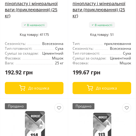
пінопласту і мінеральної
пінопласту і мінеральної
вати (приклеювання) (25
вати (приклеювання) (25
кг)
кг)
В наявності
В наявності
Код товару: 41175
Код товару: 51
Сезонність:
Всесезонна
Тип:
приклеювання
Тип готовності:
Суха
Сезонність:
Всесезонна
Суміші за складом:
Цементний
Тип готовності:
Суха
Фасовка:
Мішок
Суміші за складом:
Цементний
Вага:
25 кг
Фасовка:
Мішок
192.92 грн
199.67 грн
До кошика
До кошика
Продано
Продано