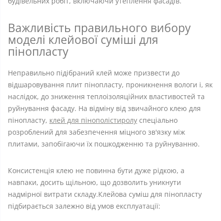
будівельних робіт, включаючи утеплення фасадів.
Важливість правильного вибору
моделі клейової суміші для
пінопласту
Неправильно підібраний клей може призвести до
відшаровування плит пінопласту, проникнення вологи і, як
наслідок, до зниження теплоізоляційних властивостей та
руйнування фасаду. На відміну від звичайного клею для
пінопласту,
клей для пінополістиролу
спеціально
розроблений для забезпечення міцного зв'язку між
плитами, запобігаючи їх пошкодженню та руйнуванню.
Консистенція клею не повинна бути дуже рідкою, а
навпаки, досить щільною, що дозволить уникнути
надмірної витрати складу.Клейова суміш для пінопласту
підбирається залежно від умов експлуатації: