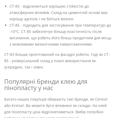
CT-83 - відрізняється хорошою стійкістю до
атмосферних впливів. Склад на цементній основі має
хорошу адгезію і не боїться вологи.
CT-85 - підходить для застосування при температурі до
-10°C. CT-85 забезпечує більшу еластичність після
висихання, що робить його більш придатним для місць
з можливими механічними навантаженнями.
CT-83 більше орієнтований на фасадні роботи, тоді як CT-
85 - універсальний склад у плані використання як
усередині, так і зовні.
Популярні бренди клею для
пінопласту у нас
Багато наших покупців обирають такі бренди, як Ceresit
або Kreisel. Ви можете бути впевнені як склади. На клей
для пінопласту ціна відрізнятиметься. Вибір потрібно