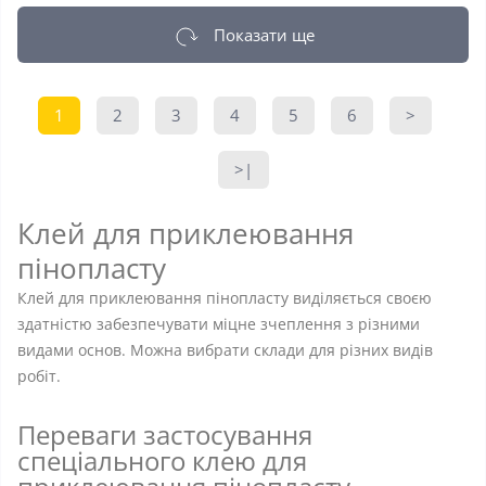
Показати ще
1
2
3
4
5
6
>
>|
Клей для приклеювання
пінопласту
Клей для приклеювання пінопласту виділяється своєю
здатністю забезпечувати міцне зчеплення з різними
видами основ. Можна вибрати склади для різних видів
робіт.
Переваги застосування
спеціального клею для