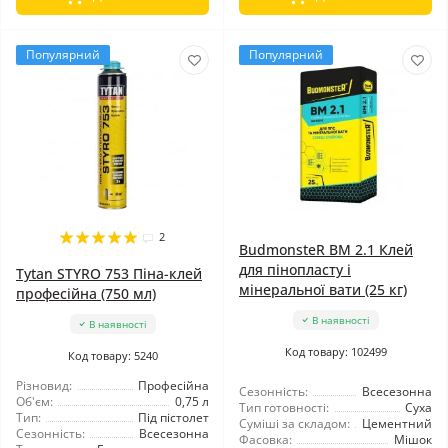
Популярний
Популярний
2
BudmonsteR BM 2.1 Клей
для пінопласту і
Tytan STYRO 753 Піна-клей
мінеральної вати (25 кг)
професійна (750 мл)
В наявності
В наявності
Код товару: 102499
Код товару: 5240
Різновид:
Професійна
Сезонність:
Всесезонна
Об'єм:
0,75 л
Тип готовності:
Суха
Тип:
Під пістолет
Суміші за складом:
Цементний
Сезонність:
Всесезонна
Фасовка:
Мішок