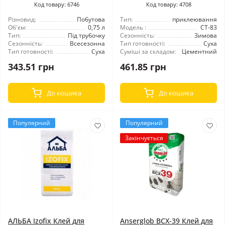
Код товару: 6746
Код товару: 4708
Різновид:
Побутова
Тип:
приклеювання
Об'єм:
0,75 л
Модель :
CT-83
Тип:
Під трубочку
Сезонність:
Зимова
Сезонність:
Всесезонна
Тип готовності:
Суха
Тип готовності:
Суха
Суміші за складом:
Цементний
343.51 грн
461.85 грн
До кошика
До кошика
Популярний
Популярний
Закінчується
АЛЬБА Izofix Клей для
Anserglob BCX-39 Клей для