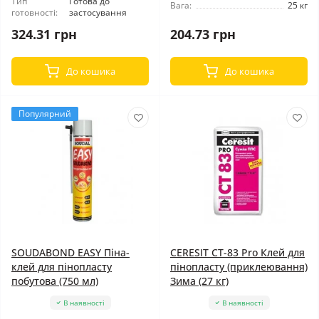
Тип
Готова до
Вага:
25 кг
готовності:
застосування
324.31 грн
204.73 грн
До кошика
До кошика
Популярний
SOUDABOND EASY Піна-
CERESIT CT-83 Pro Клей для
клей для пінопласту
пінопласту (приклеювання)
побутова (750 мл)
Зима (27 кг)
В наявності
В наявності