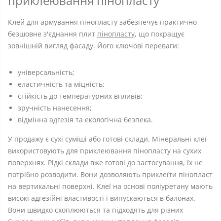
приклеювання пінопласту
Клей для армування пінопласту забезпечує практично
безшовне з'єднання плит
пінопласту
, що покращує
зовнішній вигляд фасаду. Його ключові переваги:
універсальність;
еластичність та міцність;
стійкість до температурних впливів;
зручність нанесення;
відмінна адгезія та екологічна безпека.
У продажу є сухі суміші або готові склади. Мінеральні клеї
використовують для приклеювання пінопласту на сухих
поверхнях. Рідкі склади вже готові до застосування, їх не
потрібно розводити. Вони дозволяють приклеїти пінопласт
на вертикальні поверхні. Клеї на основі поліуретану мають
високі адгезійні властивості і випускаються в балонах.
Вони швидко схоплюються та підходять для різних