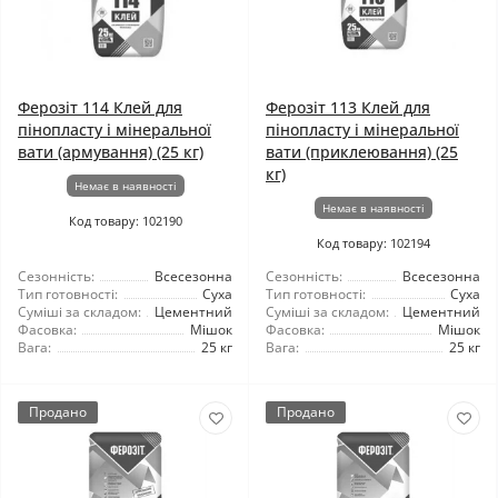
Ферозіт 114 Клей для
Ферозіт 113 Клей для
пінопласту і мінеральної
пінопласту і мінеральної
вати (армування) (25 кг)
вати (приклеювання) (25
кг)
Немає в наявності
Немає в наявності
Код товару: 102190
Код товару: 102194
Сезонність:
Всесезонна
Сезонність:
Всесезонна
Тип готовності:
Суха
Тип готовності:
Суха
Суміші за складом:
Цементний
Суміші за складом:
Цементний
Фасовка:
Мішок
Фасовка:
Мішок
Вага:
25 кг
Вага:
25 кг
Продано
Продано