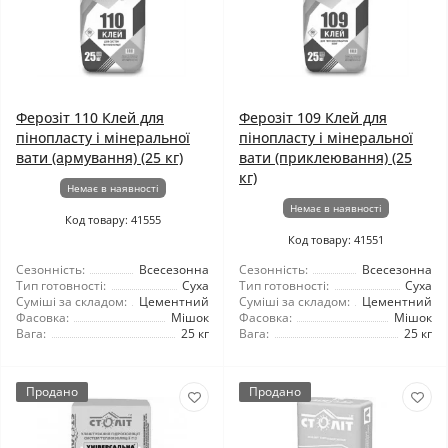
Ферозіт 110 Клей для
Ферозіт 109 Клей для
пінопласту і мінеральної
пінопласту і мінеральної
вати (армування) (25 кг)
вати (приклеювання) (25
кг)
Немає в наявності
Немає в наявності
Код товару: 41555
Код товару: 41551
Сезонність:
Всесезонна
Сезонність:
Всесезонна
Тип готовності:
Суха
Тип готовності:
Суха
Суміші за складом:
Цементний
Суміші за складом:
Цементний
Фасовка:
Мішок
Фасовка:
Мішок
Вага:
25 кг
Вага:
25 кг
Продано
Продано