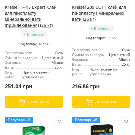
Kreisel TF-15 Expert Клей
Kreisel 205 СОТТ клей для
для пінопласту і
пінопласту і мінеральної
мінеральної вати
вати (25 кг)
(приклеювання) (25 кг)
В наявності
В наявності
Код товару: 103127
Код товару: 107788
Тип готовності:
Суха
Тип готовності:
Суха
Суміші за складом:
Цементний
Суміші за складом:
Цементний
Фасовка:
Мішок
Фасовка:
Мішок
Вага:
25 кг
Вага:
25 кг
Вид
Приклеювання
Вид
Приклеювання
робіт:
утеплювача
робіт:
утеплювача
251.04 грн
216.86 грн
До кошика
До кошика
Популярний
Популярний