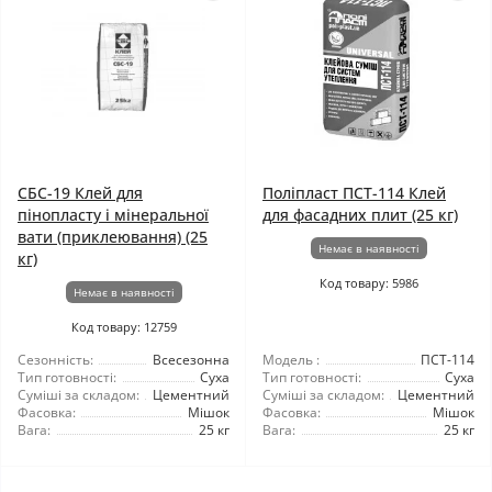
СБС-19 Клей для
Поліпласт ПСТ-114 Клей
пінопласту і мінеральної
для фасадних плит (25 кг)
вати (приклеювання) (25
Немає в наявності
кг)
Код товару: 5986
Немає в наявності
Код товару: 12759
Сезонність:
Всесезонна
Модель :
ПСТ-114
Тип готовності:
Суха
Тип готовності:
Суха
Суміші за складом:
Цементний
Суміші за складом:
Цементний
Фасовка:
Мішок
Фасовка:
Мішок
Вага:
25 кг
Вага:
25 кг