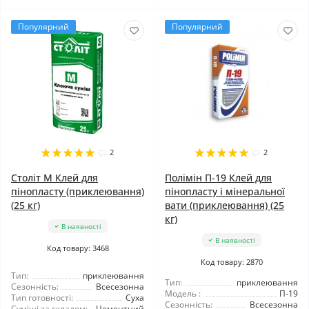
Популярний
Популярний
2
2
Століт М Клей для
Полімін П-19 Клей для
пінопласту (приклеювання)
пінопласту і мінеральної
(25 кг)
вати (приклеювання) (25
кг)
В наявності
В наявності
Код товару: 3468
Код товару: 2870
Тип:
приклеювання
Тип:
приклеювання
Сезонність:
Всесезонна
Модель :
П-19
Тип готовності:
Суха
Сезонність:
Всесезонна
Суміші за складом:
Цементний