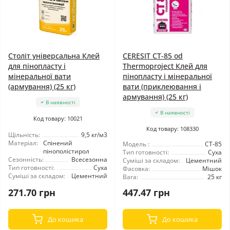
Століт універсальна Клей
CERESIT CT-85 od
для пінопласту і
Thermoproject Клей для
мінеральної вати
пінопласту і мінеральної
(армування) (25 кг)
вати (приклеювання і
армування) (25 кг)
В наявності
В наявності
Код товару: 10021
Код товару: 108330
Щільність:
9,5 кг/м3
Матеріал:
Спінений
Модель :
CT-85
пінополістирол
Тип готовності:
Суха
Сезонність:
Всесезонна
Суміші за складом:
Цементний
Тип готовності:
Суха
Фасовка:
Мішок
Суміші за складом:
Цементний
Вага:
25 кг
271.70 грн
447.47 грн
До кошика
До кошика