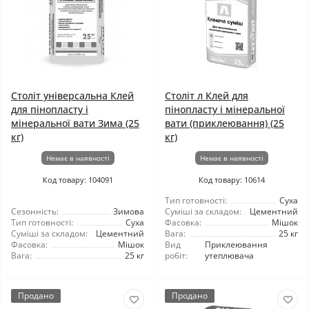
Століт універсальна Клей
Століт л Клей для
для пінопласту і
пінопласту і мінеральної
мінеральної вати Зима (25
вати (приклеювання) (25
кг)
кг)
Немає в наявності
Немає в наявності
Код товару: 104091
Код товару: 10614
Тип готовності:
Суха
Сезонність:
Зимова
Суміші за складом:
Цементний
Тип готовності:
Суха
Фасовка:
Мішок
Суміші за складом:
Цементний
Вага:
25 кг
Фасовка:
Мішок
Вид
Приклеювання
Вага:
25 кг
робіт:
утеплювача
Продано
Продано