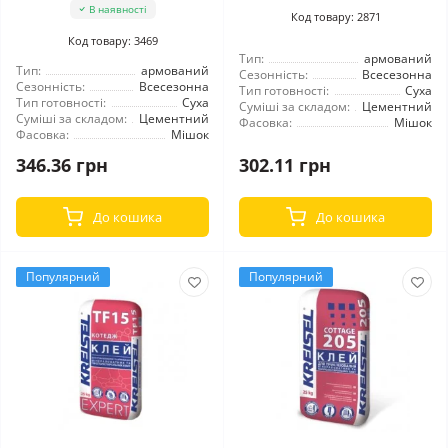
В наявності
Код товару: 2871
Код товару: 3469
Тип:
армований
Тип:
армований
Сезонність:
Всесезонна
Сезонність:
Всесезонна
Тип готовності:
Суха
Тип готовності:
Суха
Суміші за складом:
Цементний
Суміші за складом:
Цементний
Фасовка:
Мішок
Фасовка:
Мішок
346.36 грн
302.11 грн
До кошика
До кошика
Популярний
Популярний