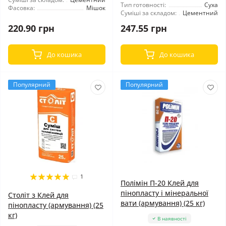
Тип готовності:
Суха
Фасовка:
Мішок
Суміші за складом:
Цементний
220.90 грн
247.55 грн
До кошика
До кошика
Популярний
Популярний
1
Полімін П-20 Клей для
пінопласту і мінеральної
Століт з Клей для
вати (армування) (25 кг)
пінопласту (армування) (25
кг)
В наявності