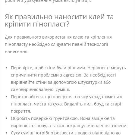
робити з урахуванням умов експлуатації.
Як правильно наносити клей та
кріпити пінопласт?
Для правильного використання клею та кріплення
пінопласту необхідно слідувати певній технології
нанесення:
Перевірте, щоб стіни були рівними. Нерівності можуть
спричинити проблеми з адгезією. За необхідності
вирівняйте стіни за допомогою штукатурки або
самовирівнювальної суміші.
Переконайтеся, що поверхня, на яку укладатиметься
пінопласт, чиста та суха. Видаліть пил, бруд та старі
покриття.
Обробіть поверхню грунтовкою. Вона зміцнює та
вирівнює основу, а також покращує зчеплення з клеєм.
Суху суміш потрібно розвести з водою відповідно до