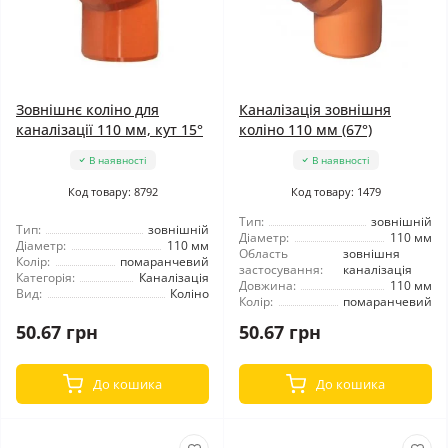
Зовнішнє коліно для
Каналізація зовнішня
каналізації 110 мм, кут 15°
коліно 110 мм (67°)
В наявності
В наявності
Код товару: 8792
Код товару: 1479
Тип:
зовнішній
Тип:
зовнішній
Діаметр:
110 мм
Діаметр:
110 мм
Область
зовнішня
Колір:
помаранчевий
застосування:
каналізація
Категорія:
Каналізація
Довжина:
110 мм
Вид:
Коліно
Колір:
помаранчевий
50.67 грн
50.67 грн
До кошика
До кошика