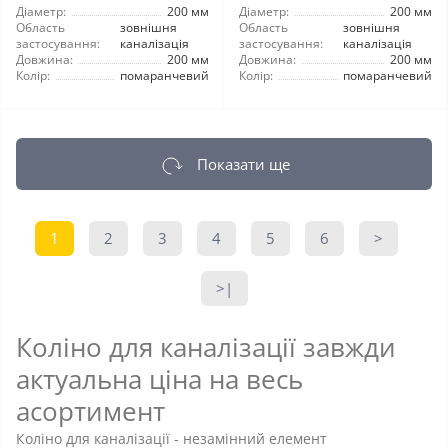
Діаметр:
200 мм
Діаметр:
200 мм
Область
зовнішня
Область
зовнішня
застосування:
каналізація
застосування:
каналізація
Довжина:
200 мм
Довжина:
200 мм
Колір:
помаранчевий
Колір:
помаранчевий
Показати ще
1
2
3
4
5
6
>
>|
Коліно для каналізації завжди
актуальна ціна на весь
асортимент
Коліно для каналізації - незамінний елемент