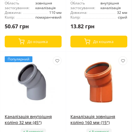
Область
зовнішня
Область
внутрішня
застосування:
каналізація
застосування:
каналізація
Довжина:
110 мм
Довжина:
32 мм
Колір:
помаранчевий
Колір:
сірий
50.67 грн
13.82 грн
До кошика
До кошика
Популярний
Каналізація внутрішня
Каналізація зовнішня
коліно 32 мм (45°)
коліно 160 мм (15°)
В наявності
В наявності