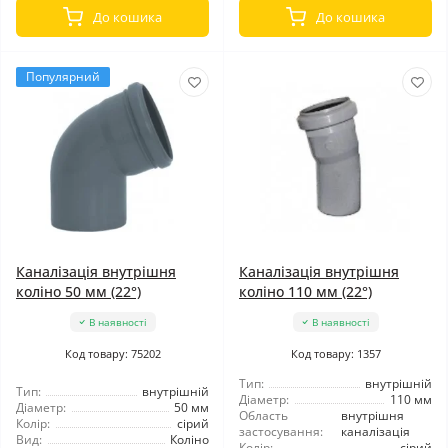
До кошика
До кошика
Популярний
Каналізація внутрішня
Каналізація внутрішня
коліно 50 мм (22°)
коліно 110 мм (22°)
В наявності
В наявності
Код товару: 75202
Код товару: 1357
Тип:
внутрішній
Тип:
внутрішній
Діаметр:
110 мм
Діаметр:
50 мм
Область
внутрішня
Колір:
сірий
застосування:
каналізація
Вид:
Коліно
Колір:
сірий