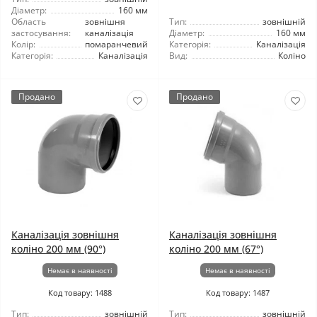
Діаметр:
160 мм
Область
зовнішня
Тип:
зовнішній
застосування:
каналізація
Діаметр:
160 мм
Колір:
помаранчевий
Категорія:
Каналізація
Категорія:
Каналізація
Вид:
Коліно
Продано
Продано
Каналізація зовнішня
Каналізація зовнішня
коліно 200 мм (90°)
коліно 200 мм (67°)
Немає в наявності
Немає в наявності
Код товару: 1488
Код товару: 1487
Тип:
зовнішній
Тип:
зовнішній