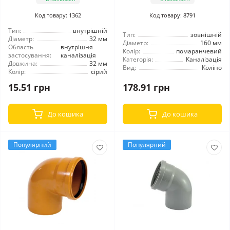
Код товару: 1362
Код товару: 8791
Тип:
внутрішній
Тип:
зовнішній
Діаметр:
32 мм
Діаметр:
160 мм
Область
внутрішня
Колір:
помаранчевий
застосування:
каналізація
Категорія:
Каналізація
Довжина:
32 мм
Вид:
Коліно
Колір:
сірий
15.51 грн
178.91 грн
До кошика
До кошика
Популярний
Популярний