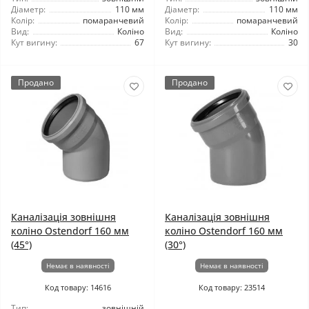
Діаметр:
110 мм
Діаметр:
110 мм
Колір:
помаранчевий
Колір:
помаранчевий
Вид:
Коліно
Вид:
Коліно
Кут вигину:
67
Кут вигину:
30
Продано
Продано
Каналізація зовнішня
Каналізація зовнішня
коліно Ostendorf 160 мм
коліно Ostendorf 160 мм
(45°)
(30°)
Немає в наявності
Немає в наявності
Код товару: 14616
Код товару: 23514
Тип:
зовнішній