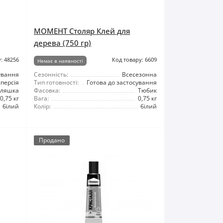
МОМЕНТ Столяр Клей для
дерева (750 гр)
: 48256
Код товару: 6609
Немає в наявності
ування
Сезонність:
Всесезонна
персія
Тип готовності:
Готова до застосування
ляшка
Фасовка:
Тюбик
0,75 кг
Вага:
0,75 кг
білий
Колір:
білий
Продано