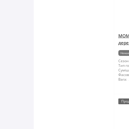
МОМЕ
дере
Немає
Сезон
Тип го
Суміші
Фасов
Вага:
Про