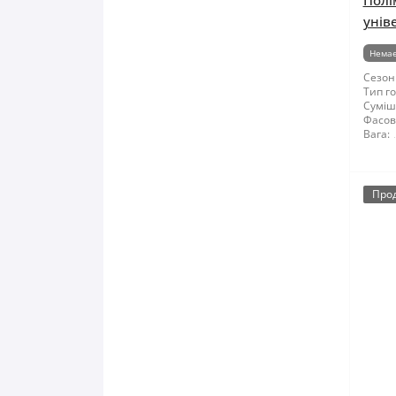
Полі
унів
Немає
Сезон
Тип го
Суміші
Фасов
Вага:
Про