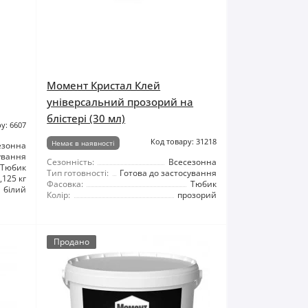
Момент Кристал Клей
універсальний прозорий на
блістері (30 мл)
у: 6607
Код товару: 31218
Немає в наявності
езонна
ування
Сезонність:
Всесезонна
Тюбик
Тип готовності:
Готова до застосування
,125 кг
Фасовка:
Тюбик
білий
Колір:
прозорий
Продано