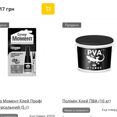
17 грн
дано
Продано
р Момент Клей Профі
Полімін Клей ПВА (10 кг)
ерсальний (5 г)
Код товару
Немає в наявності
Код товару: 47974
 в наявності