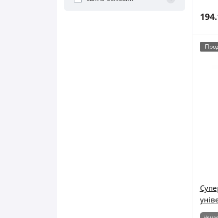
194.
Про
Супе
унів
Немає