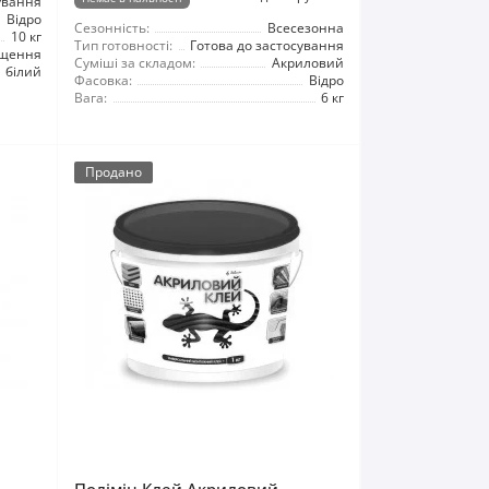
ування
Відро
Сезонність:
Всесезонна
10 кг
Тип готовності:
Готова до застосування
іщення
Суміші за складом:
Акриловий
білий
Фасовка:
Відро
Вага:
6 кг
Продано