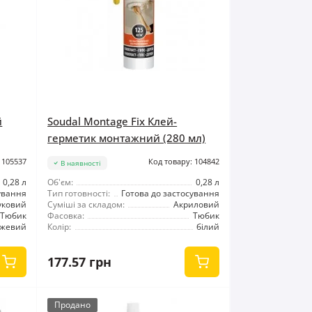
й
Soudal Montage Fix Клей-
герметик монтажний (280 мл)
 105537
Код товару: 104842
В наявності
0,28 л
Об'єм:
0,28 л
ування
Тип готовності:
Готова до застосування
уковий
Суміші за складом:
Акриловий
Тюбик
Фасовка:
Тюбик
ежевий
Колір:
білий
177.57 грн
Продано