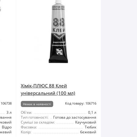
Хімік-ПЛЮС 88 Клей
універсальний (100 мл)
 106738
Код товару: 106716
Немає в наявності
3 л
Об'єм:
0,1 л
ування
Тип готовності:
Готова до застосування
уковий
Суміші за складом:
Каучуковий
Відро
Фасовка:
Тюбик
ежевий
Колір:
бежевий