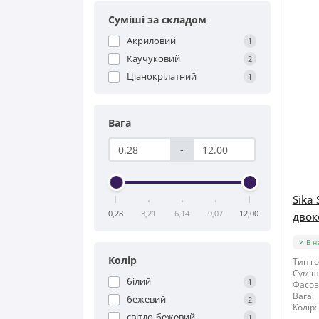
Суміші за складом
Акриловий
1
Каучуковий
2
Ціанокрілатний
1
Вага
-
Sika
0,28
3,21
6,14
9,07
12,00
двок
В н
Колір
Тип го
Суміші
білий
1
Фасов
Вага:
бежевий
2
Колір:
світло-бежевий
1