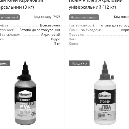
мін Клей Акриловий
Полімін Клей Акриловий
ерсальний (3 кг)
універсальний (12 кг)
Код товару: 7476
Код товар
 в наявності
Немає в наявності
ність:
Всесезонна
Тип готовності:
Готова до застос
товності:
Готова до застосування
Суміші за складом:
Акр
 за складом:
Акриловий
Фасовка:
ка:
Відро
Вага:
3 кг
Колір:
дано
Продано