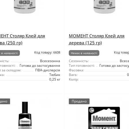
НТ Столяр Клей для
МОМЕНТ Столяр Клей для
ва (250 гр)
дерева (125 гр)
Код товару: 6608
Код товар
 в наявності
Немає в наявності
ність:
Всесезонна
Сезонність:
Всес
товності:
Готова до застосування
Тип готовності:
Готова до застос
 за складом:
ПВА-дисперсія
Фасовка:
ка:
Тюбик
Вага:
0
0,25 кг
Колір:
дано
Продано