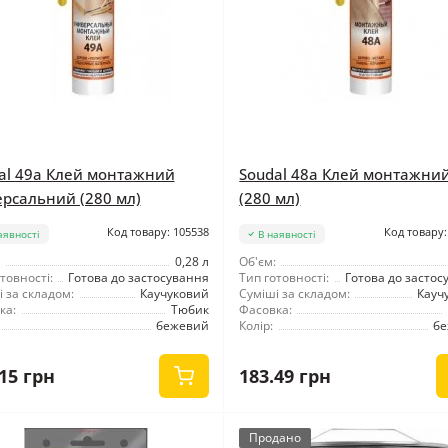
al 49a Клей монтажний
Soudal 48a Клей монтажни
ерсальний (280 мл)
(280 мл)
Код товару: 105538
Код товару:
аявності
В наявності
0,28 л
Об'єм:
товності:
Готова до застосування
Тип готовності:
Готова до застос
 за складом:
Каучуковий
Суміші за складом:
Кауч
ка:
Тюбик
Фасовка:
бежевий
Колір:
б
15 грн
183.49 грн
Продано