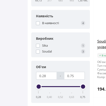
69,13
377
685
993
1,30 тис.
Наявність
В наявності
4
Виробник
Soud
Sika
1
унів
Soudal
3
В н
Об'єм:
Тип го
Об'єм
Суміші
Фасов
-
Колір:
194.
0,28
0,40
0,52
0,63
0,75