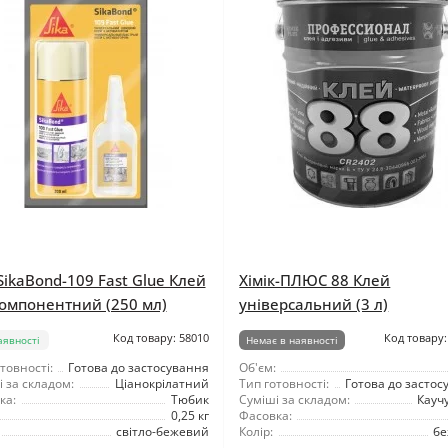
 SikaBond-109 Fast Glue Клей
Хімік-ПЛЮС 88 Клей
омпонентний (250 мл)
універсальний (3 л)
Код товару: 58010
Код товару:
аявності
Немає в наявності
товності:
Готова до застосування
Об'єм:
 за складом:
Ціанокрілатний
Тип готовності:
Готова до застос
ка:
Тюбик
Суміші за складом:
Кауч
0,25 кг
Фасовка:
світло-бежевий
Колір:
б