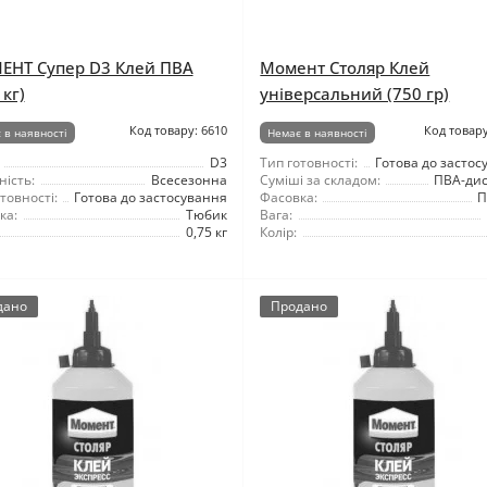
НТ Супер D3 Клей ПВА
Момент Столяр Клей
 кг)
універсальний (750 гр)
Код товару: 6610
Код товару
 в наявності
Немає в наявності
D3
Тип готовності:
Готова до застос
ність:
Всесезонна
Суміші за складом:
ПВА-дис
товності:
Готова до застосування
Фасовка:
П
ка:
Тюбик
Вага:
0,75 кг
Колір:
дано
Продано