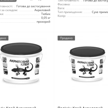
Тип готовності:
Готова до застос
Фасовка:
товності:
Готова до застосування
Вага:
 за складом:
Акриловий
Тип приміщення:
Сухе прим
ка:
Тюбик
Колір:
0,05 кг
прозорий
дано
Продано