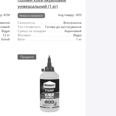
Полімін Клей Акриловий
універсальний (1 кг)
у: 8739
Код товару: 7475
Немає в наявності
ування
Сезонність:
Всесезонна
иловий
Тип готовності:
Готова до застосування
Відро
Суміші за складом:
Акриловий
12 кг
Фасовка:
Відро
білий
Вага:
1 кг
Продано