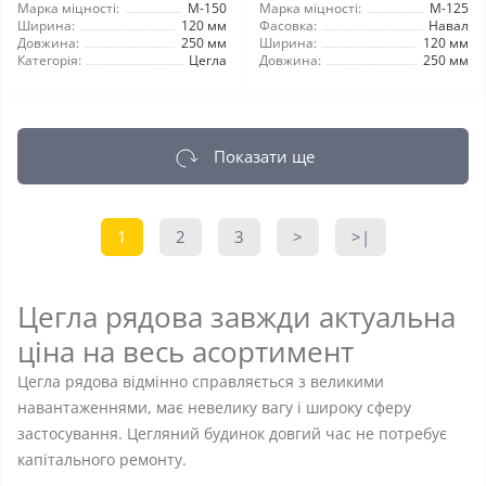
Марка міцності:
М-150
Марка міцності:
М-125
Ширина:
120 мм
Фасовка:
Навал
Довжина:
250 мм
Ширина:
120 мм
Категорія:
Цегла
Довжина:
250 мм
Показати ще
1
2
3
>
>|
Цегла рядова завжди актуальна
ціна на весь асортимент
Цегла рядова відмінно справляється з великими
навантаженнями, має невелику вагу і широку сферу
застосування. Цегляний будинок довгий час не потребує
капітального ремонту.