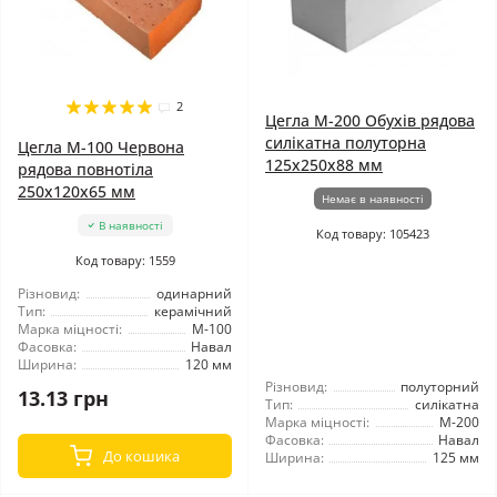
2
Цегла М-200 Обухів рядова
силікатна полуторна
Цегла М-100 Червона
125х250х88 мм
рядова повнотіла
250х120х65 мм
Немає в наявності
В наявності
Код товару: 105423
Код товару: 1559
Різновид:
одинарний
Тип:
керамічний
Марка міцності:
М-100
Фасовка:
Навал
Ширина:
120 мм
Різновид:
полуторний
13.13 грн
Тип:
силікатна
Марка міцності:
М-200
Фасовка:
Навал
До кошика
Ширина:
125 мм