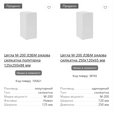
Продано
Продано
Цегла М-200 ДЗБМ рядова
Цегла М-200 ДЗБМ рядова
силікатна полуторна
силікатна 250х120х65 мм
125х250х88 мм
Немає в наявності
Немає в наявності
Код товару: 38743
Код товару: 105421
Різновид:
полуторний
Різновид:
одинарний
Тип:
силікатна
Тип:
силікатна
Марка міцності:
М-200
Марка міцності:
М-200
Фасовка:
Навал
Ширина:
120 мм
Ширина:
125 мм
Довжина:
250 мм