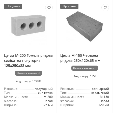
Продано
Продано
Цегла М-200 Гомель рядова
Цегла М-150 Червона
силікатна полуторна
рядова 250х120х65 мм
125х250х88 мм
Немає в наявності
Немає в наявності
Код товару: 1558
Код товару: 105888
Різновид:
полуторний
Різновид:
одинарний
Тип:
силікатна
Тип:
керамічний
Марка міцності:
М-200
Марка міцності:
М-150
Фасовка:
Навал
Фасовка:
Навал
Ширина:
125 мм
Ширина:
120 мм