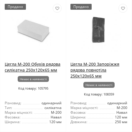
Продано
Продано
Цегла М-200 Обухів рядова
Цегла М-200 Запоріжжя
силікатна 250х120х65 мм
рядова повнотіла
250х120х65 мм
Немає в наявності
Немає в наявності
Код товару: 105795
Код товару: 108359
Різновид:
одинарний
Різновид:
одинарний
Тип:
силікатна
Марка міцності:
М-200
Марка міцності:
М-200
Фасовка:
Навал
Фасовка:
Навал
Ширина:
120 мм
Ширина:
120 мм
Довжина:
250 мм