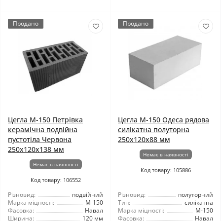
Продано
Продано
Цегла М-150 Петрівка
Цегла М-150 Одеса рядова
керамічна подвійна
силікатна полуторна
пустотіла Червона
250x120x88 мм
250х120х138 мм
Немає в наявності
Немає в наявності
Код товару: 105886
Код товару: 106552
Різновид:
подвійний
Різновид:
полуторний
Марка міцності:
М-150
Тип:
силікатна
Фасовка:
Навал
Марка міцності:
М-150
Ширина:
120 мм
Фасовка:
Навал