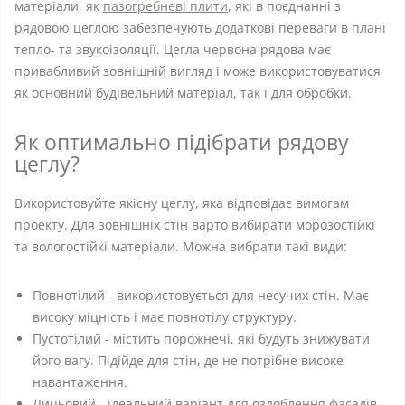
матеріали, як
пазогребневі плити
, які в поєднанні з
рядовою цеглою забезпечують додаткові переваги в плані
тепло- та звукоізоляції. Цегла червона рядова має
привабливий зовнішній вигляд і може використовуватися
як основний будівельний матеріал, так і для обробки.
Як оптимально підібрати рядову
цеглу?
Використовуйте якісну цеглу, яка відповідає вимогам
проекту. Для зовнішніх стін варто вибирати морозостійкі
та вологостійкі матеріали. Можна вибрати такі види:
Повнотілий - використовується для несучих стін. Має
високу міцність і має повнотілу структуру.
Пустотілий - містить порожнечі, які будуть знижувати
його вагу. Підійде для стін, де не потрібне високе
навантаження.
Лицьовий - ідеальний варіант для оздоблення фасадів