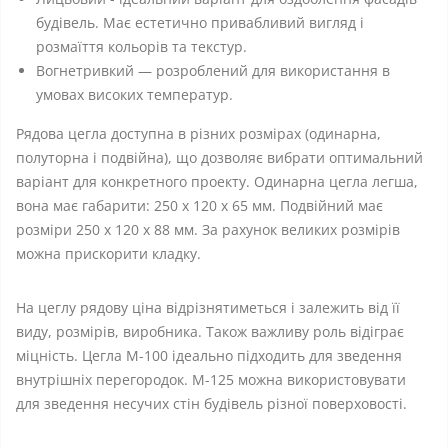
будівель. Має естетично привабливий вигляд і
розмаїття кольорів та текстур.
Вогнетривкий — розроблений для використання в
умовах високих температур.
Рядова цегла доступна в різних розмірах (одинарна,
полуторна і подвійна), що дозволяє вибрати оптимальний
варіант для конкретного проекту. Одинарна цегла легша,
вона має габарити: 250 х 120 х 65 мм. Подвійний має
розміри 250 х 120 х 88 мм. За рахунок великих розмірів
можна прискорити кладку.
На цеглу рядову ціна відрізнятиметься і залежить від її
виду, розмірів, виробника. Також важливу роль відіграє
міцність. Цегла М-100 ідеально підходить для зведення
внутрішніх перегородок. М-125 можна використовувати
для зведення несучих стін будівель різної поверховості.