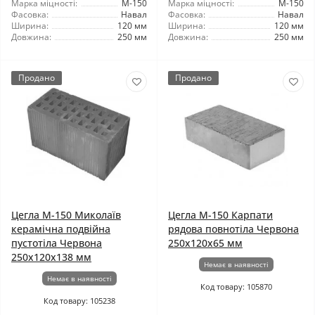
Марка міцності:
М-150
Марка міцності:
М-150
Фасовка:
Навал
Фасовка:
Навал
Ширина:
120 мм
Ширина:
120 мм
Довжина:
250 мм
Довжина:
250 мм
Продано
Продано
Цегла М-150 Миколаїв
Цегла М-150 Карпати
керамічна подвійна
рядова повнотіла Червона
пустотіла Червона
250х120х65 мм
250х120х138 мм
Немає в наявності
Немає в наявності
Код товару: 105870
Код товару: 105238