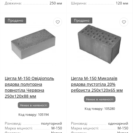
Довжина:
250 мм
Ширина:
120 мм
Продано
Продано
Цегла М-150 Овідіополь
Цегла М-150 Миколаїв
рядова полуторна
рядова пустотіла 20%
повнотіла Червона
ребриста 250х120х65 мм
250х120х88 мм
Немає в наявності
Немає в наявності
Код товару: 105280
Код товару: 105194
Різновид:
полуторний
Різновид:
одинарний
Марка міцності:
М-150
Марка міцності:
М-150
Фасовка:
Навал
Фасовка:
Навал