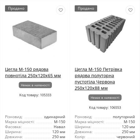
Продано
Продано
Цегла М-150 рядова
Цегла М-150 Петрівка
повнотіла 250х120х65 мм
рядова полуторна
пустотіла Червона
Немає в наявності
250х120х88 мм
Код товару: 105333
Немає в наявності
Код товару: 106553
Різновид:
одинарний
Різновид:
полуторний
Марка міцності:
М-150
Марка міцності:
М-150
Фасовка:
Навал
Ширина:
120 мм
Ширина:
120 мм
Довжина:
250 мм
Довжина:
250 мм
Колір:
червоний