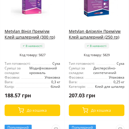
Metylan Вініл Преміум
Metylan флізелін Преміум
Клей шпалерний (300 гр)
Клей шпалерний (250 гр)
В наявності
В наявності
Код товару: 5827
Код товару: 5829
Тип готовності:
Суха
Тип готовності:
Суха
Суміші за
Модифікований
Суміші за
Дисперсійно-
складом:
крохмаль
складом:
синтетичний
Фасовка:
Упаковка
Фасовка:
Упаковка
Вага:
0,3 кг
Вага:
0,25 кг
Колір:
білий
Категорія:
Клей для шпалер
188.57 грн
207.03 грн
До кошика
До кошика
Популярний
Популярний