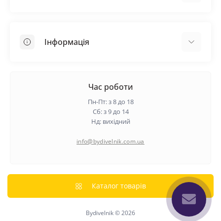
Покрівельні матеріали
Грунтовка
Інформація
Самовирівнююча суміш
Пиломатеріали
Доставка
Металеві сітки
Оплата
Час роботи
Контакти
Пн-Пт: з 8 до 18
Гарантія та повернення
Сб: з 9 до 14
Нд: вихідний
Про нас
Політика конфіденційності
info@bydivelnik.com.ua
Відгуки
Зворотній зв'язок
Карта сайту
Каталог товарів
Виробники
Bydivelnik © 2026