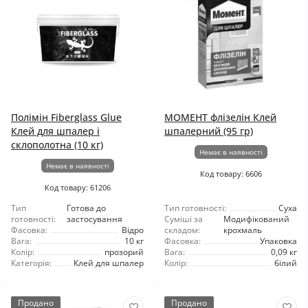
Полімін Fiberglass Glue
МОМЕНТ флізелін Клей
Клей для шпалер і
шпалерний (95 гр)
склополотна (10 кг)
Немає в наявності
Немає в наявності
Код товару: 6606
Код товару: 61206
Тип
Готова до
Тип готовності:
Суха
готовності:
застосування
Суміші за
Модифікований
Фасовка:
Відро
складом:
крохмаль
Вага:
10 кг
Фасовка:
Упаковка
Колір:
прозорий
Вага:
0,09 кг
Категорія:
Клей для шпалер
Колір:
білий
Продано
Продано