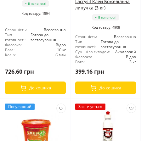
Lacrysil Клей Божевільна
В наявності
липучка (3 кг)
Код товару: 1594
В наявності
Код товару: 4908
Сезонність:
Всесезонна
Тип
Готова до
Сезонність:
Всесезонна
готовності:
застосування
Тип
Готова до
Фасовка:
Відро
готовності:
застосування
Вага:
10 кг
Суміші за складом:
Акриловий
Колір:
білий
Фасовка:
Відро
Вага:
3 кг
726.60 грн
399.16 грн
До кошика
До кошика
Популярний
Закінчується