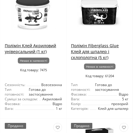
Полімін Клей Акриловий
Полімін Fiberglass Glue
універсальний (1 кг)
Клей для шпалер і
склополотна (5 кг)
Немає в наявності
Немає в наявності
Код товару: 7475
Код товару: 61204
Сезонність:
Всесезонна
Тип
Готова до
Тип
Готова до
готовності:
застосування
готовності:
застосування
Фасовка:
Відро
Суміші за складом:
Акриловий
Вага:
5 кг
Фасовка:
Відро
Колір:
прозорий
Вага:
1 кг
Категорія:
Клей для шпалер
Продано
Продано