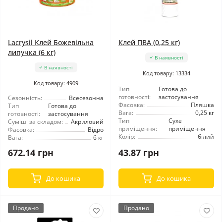
Lacrysil Клей Божевільна
Клей ПВА (0,25 кг)
липучка (6 кг)
В наявності
В наявності
Код товару: 13334
Код товару: 4909
Тип
Готова до
готовності:
застосування
Сезонність:
Всесезонна
Фасовка:
Пляшка
Тип
Готова до
Вага:
0,25 кг
готовності:
застосування
Тип
Сухе
Суміші за складом:
Акриловий
приміщення:
приміщення
Фасовка:
Відро
Колір:
білий
Вага:
6 кг
672.14 грн
43.87 грн
До кошика
До кошика
Продано
Продано