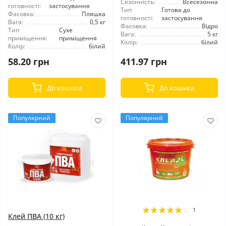
Сезонність:
Всесезонна
готовності:
застосування
Тип
Готова до
Фасовка:
Пляшка
готовності:
застосування
Вага:
0,5 кг
Фасовка:
Відро
Тип
Сухе
Вага:
5 кг
приміщення:
приміщення
Колір:
білий
Колір:
білий
58.20 грн
411.97 грн
До кошика
До кошика
Популярний
Популярний
1
Клей ПВА (10 кг)