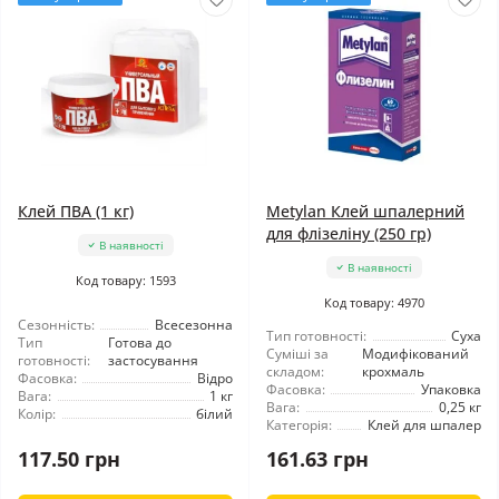
Клей ПВА (1 кг)
Metylan Клей шпалерний
для флізеліну (250 гр)
В наявності
В наявності
Код товару: 1593
Код товару: 4970
Сезонність:
Всесезонна
Тип готовності:
Суха
Тип
Готова до
Суміші за
Модифікований
готовності:
застосування
складом:
крохмаль
Фасовка:
Відро
Фасовка:
Упаковка
Вага:
1 кг
Вага:
0,25 кг
Колір:
білий
Категорія:
Клей для шпалер
117.50 грн
161.63 грн