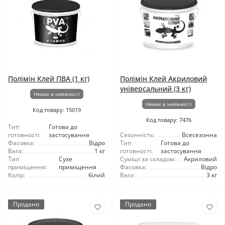
Полімін Клей ПВА (1 кг)
Полімін Клей Акриловий
універсальний (3 кг)
Немає в наявності
Немає в наявності
Код товару: 15019
Код товару: 7476
Тип
Готова до
готовності:
застосування
Сезонність:
Всесезонна
Фасовка:
Відро
Тип
Готова до
Вага:
1 кг
готовності:
застосування
Тип
Сухе
Суміші за складом:
Акриловий
приміщення:
приміщення
Фасовка:
Відро
Колір:
білий
Вага:
3 кг
Продано
Продано