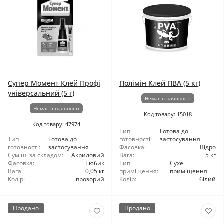
Супер Момент Клей Профі
Полімін Клей ПВА (5 кг)
універсальний (5 г)
Немає в наявності
Немає в наявності
Код товару: 15018
Код товару: 47974
Тип
Готова до
Тип
Готова до
готовності:
застосування
готовності:
застосування
Фасовка:
Відро
Суміші за складом:
Акриловий
Вага:
5 кг
Фасовка:
Тюбик
Тип
Сухе
Вага:
0,05 кг
приміщення:
приміщення
Колір:
прозорий
Колір:
білий
Продано
Продано