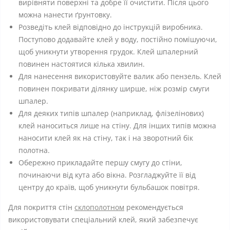
вирівняти поверхні та добре її очистити. Після цього
можна нанести ґрунтовку.
Розведіть клей відповідно до інструкцій виробника.
Поступово додавайте клей у воду, постійно помішуючи,
щоб уникнути утворення грудок. Клей шпалерний
повинен настоятися кілька хвилин.
Для нанесення використовуйте валик або пензель. Клей
повинен покривати ділянку ширше, ніж розмір смуги
шпалер.
Для деяких типів шпалер (наприклад, флізелінових)
клей наноситься лише на стіну. Для інших типів можна
наносити клей як на стіну, так і на зворотний бік
полотна.
Обережно прикладайте першу смугу до стіни,
починаючи від кута або вікна. Розгладжуйте її від
центру до країв, щоб уникнути бульбашок повітря.
Для покриття стін
склополотном
рекомендується
використовувати спеціальний клей, який забезпечує