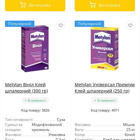
До кошика
До кошика
Популярний
Популярний
Metylan Вініл Клей
Metylan Універсал Преміум
шпалерний (300 гр)
Клей шпалерний (250 гр)
В наявності
В наявності
Код товару: 5826
Код товару: 4971
Тип готовності:
Суха
Суміші за
Модифікований
Фасовка:
Мішок
складом:
крохмаль
Вага:
25 кг
Фасовка:
Упаковка
Колір:
білий
Вага:
0,3 кг
Категорія:
Клей для шпалер