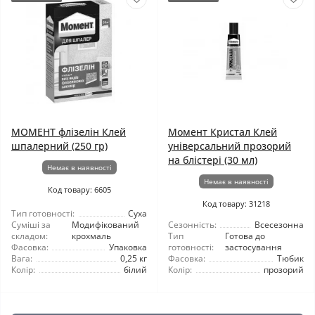
МОМЕНТ флізелін Клей
Момент Кристал Клей
шпалерний (250 гр)
універсальний прозорий
на блістері (30 мл)
Немає в наявності
Немає в наявності
Код товару: 6605
Код товару: 31218
Тип готовності:
Суха
Суміші за
Модифікований
Сезонність:
Всесезонна
складом:
крохмаль
Тип
Готова до
Фасовка:
Упаковка
готовності:
застосування
Вага:
0,25 кг
Фасовка:
Тюбик
Колір:
білий
Колір:
прозорий