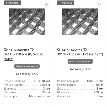
Продано
Продано
Сітка кладочна ТУ
Сітка кладочна ТУ
3X110X110 мм (0, 5x2 м)
3X100X100 мм (1x2 м) (лист)
(лист)
Немає в наявності
Немає в наявності
Код товару: 3328
Код товару: 8705
Розмір комірки:
110x110 мм
Розмір комірки:
100x100 мм
Розмір карти:
0,5x2 м
Розмір карти:
1x2 м
Діаметр:
3 мм
Діаметр:
3 мм
Ширина:
50 см
Ширина:
100 см
Категорія:
Металеві сітки
Довжина:
3 мм