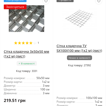
Закінчується
1
Сітка кладочна ТУ
5X100X100 мм (1x2 м) (лист)
Сітка кладочна 3x50x50 мм
(1x2 м) (лист)
Немає в наявності
В наявності
Код товару: 27392
Код товару: 3331
Розмір комірки:
50x50 мм
Розмір карти:
1x2 м
Діаметр:
3 мм
Ширина:
100 см
Довжина:
3 мм
Розмір комірки:
100x100 мм
219.51 грн
Розмір карти:
1x2 м
Діаметр:
5 мм