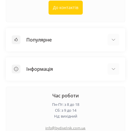
До контактів
Популярне
Покрівельні матеріали
Грунтовка
Інформація
Самовирівнююча суміш
Пиломатеріали
Доставка
Металеві сітки
Оплата
Час роботи
Контакти
Пн-Пт: з 8 до 18
Гарантія та повернення
Сб: з 9 до 14
Нд: вихідний
Про нас
Політика конфіденційності
info@bydivelnik.com.ua