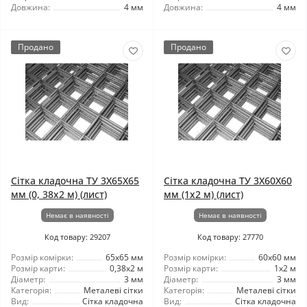
Довжина:
4 мм
Довжина:
4 мм
Продано
Продано
Сітка кладочна ТУ 3X65X65
Сітка кладочна ТУ 3X60X60
мм (0, 38x2 м) (лист)
мм (1x2 м) (лист)
Немає в наявності
Немає в наявності
Код товару: 29207
Код товару: 27770
Розмір комірки:
65x65 мм
Розмір комірки:
60x60 мм
Розмір карти:
0,38x2 м
Розмір карти:
1x2 м
Діаметр:
3 мм
Діаметр:
3 мм
Категорія:
Металеві сітки
Категорія:
Металеві сітки
Вид:
Сітка кладочна
Вид:
Сітка кладочна