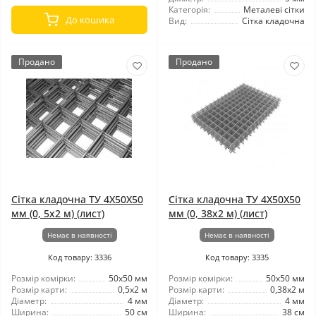
Категорія:
Металеві сітки
До кошика
Вид:
Сітка кладочна
Продано
Продано
Сітка кладочна ТУ 4X50X50
Сітка кладочна ТУ 4X50X50
мм (0, 5x2 м) (лист)
мм (0, 38x2 м) (лист)
Немає в наявності
Немає в наявності
Код товару: 3336
Код товару: 3335
Розмір комірки:
50x50 мм
Розмір комірки:
50x50 мм
Розмір карти:
0,5x2 м
Розмір карти:
0,38x2 м
Діаметр:
4 мм
Діаметр:
4 мм
Ширина:
50 см
Ширина:
38 см