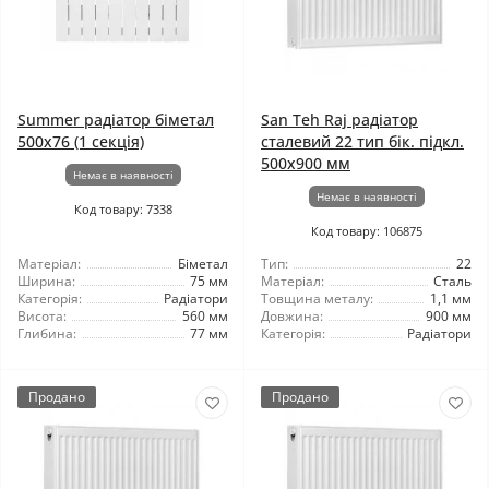
Summer радіатор біметал
San Teh Raj радіатор
500x76 (1 секція)
сталевий 22 тип бік. підкл.
500x900 мм
Немає в наявності
Немає в наявності
Код товару: 7338
Код товару: 106875
Матеріал:
Біметал
Тип:
22
Ширина:
75 мм
Матеріал:
Сталь
Категорія:
Радіатори
Товщина металу:
1,1 мм
Висота:
560 мм
Довжина:
900 мм
Глибина:
77 мм
Категорія:
Радіатори
Продано
Продано