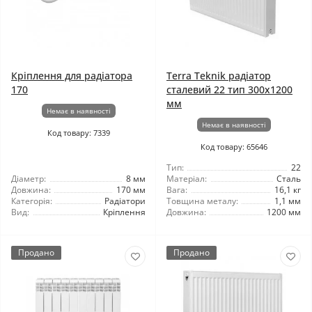
Кріплення для радіатора
Terra Teknik радіатор
170
сталевий 22 тип 300x1200
мм
Немає в наявності
Немає в наявності
Код товару: 7339
Код товару: 65646
Тип:
22
Діаметр:
8 мм
Матеріал:
Сталь
Довжина:
170 мм
Вага:
16,1 кг
Категорія:
Радіатори
Товщина металу:
1,1 мм
Вид:
Кріплення
Довжина:
1200 мм
Продано
Продано