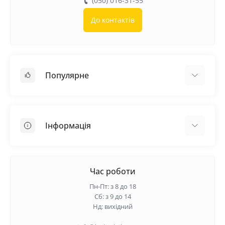
(050) 016-31-55
До контактів
Популярне
Покрівельні матеріали
Грунтовка
Інформація
Самовирівнююча суміш
Пиломатеріали
Доставка
Металеві сітки
Оплата
Час роботи
Контакти
Пн-Пт: з 8 до 18
Гарантія та повернення
Сб: з 9 до 14
Нд: вихідний
Про нас
Політика конфіденційності