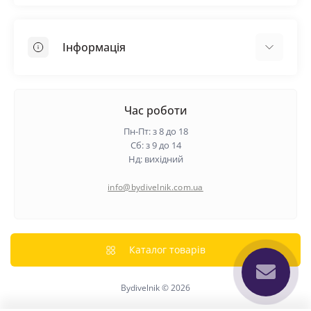
Покрівельні матеріали
Грунтовка
Інформація
Самовирівнююча суміш
Пиломатеріали
Доставка
Металеві сітки
Оплата
Час роботи
Контакти
Пн-Пт: з 8 до 18
Гарантія та повернення
Сб: з 9 до 14
Нд: вихідний
Про нас
Політика конфіденційності
info@bydivelnik.com.ua
Відгуки
Зворотній зв'язок
Карта сайту
Каталог товарів
Виробники
Bydivelnik © 2026