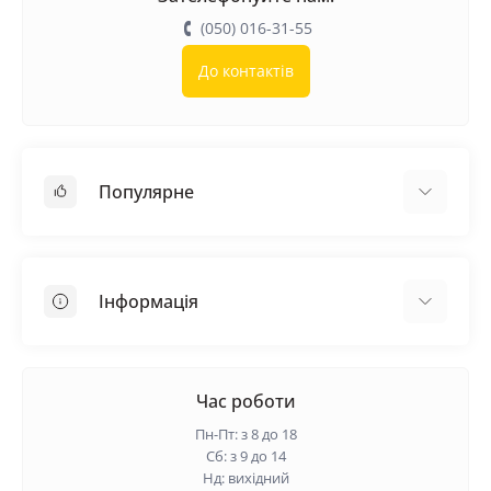
(050) 016-31-55
До контактів
Популярне
Покрівельні матеріали
Грунтовка
Інформація
Самовирівнююча суміш
Пиломатеріали
Доставка
Металеві сітки
Оплата
Час роботи
Контакти
Пн-Пт: з 8 до 18
Гарантія та повернення
Сб: з 9 до 14
Нд: вихідний
Про нас