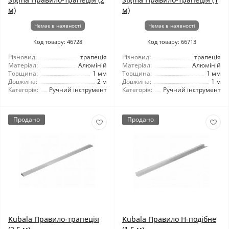
м)
м)
Немає в наявності
Немає в наявності
Код товару: 46728
Код товару: 66713
Різновид:
трапеція
Різновид:
трапеція
Матеріал:
Алюміній
Матеріал:
Алюміній
Товщина:
1 мм
Товщина:
1 мм
Довжина:
2 м
Довжина:
1 м
Категорія:
Ручний інструмент
Категорія:
Ручний інструмент
Продано
Продано
Kubala Правило-трапеція
Kubala Правило Н-подібне