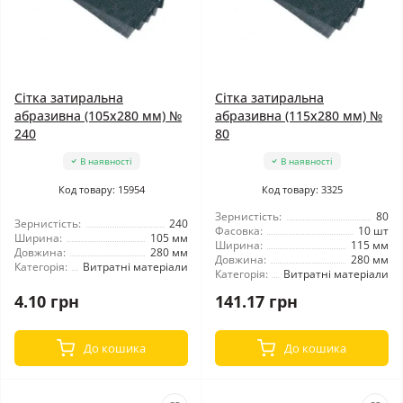
Сітка затиральна
Сітка затиральна
абразивна (105x280 мм) №
абразивна (115x280 мм) №
240
80
В наявності
В наявності
Код товару: 15954
Код товару: 3325
Зернистість:
80
Зернистість:
240
Фасовка:
10 шт
Ширина:
105 мм
Ширина:
115 мм
Довжина:
280 мм
Довжина:
280 мм
Категорія:
Витратні матеріали
Категорія:
Витратні матеріали
4.10 грн
141.17 грн
До кошика
До кошика