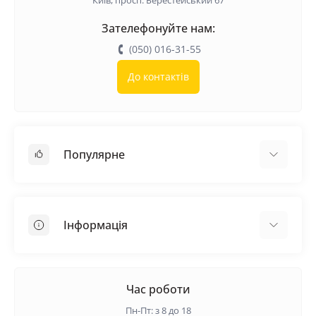
Київ, просп. Берестейський 67
Зателефонуйте нам:
(050) 016-31-55
До контактів
Популярне
Покрівельні матеріали
Грунтовка
Інформація
Самовирівнююча суміш
Пиломатеріали
Доставка
Металеві сітки
Оплата
Час роботи
Контакти
Пн-Пт: з 8 до 18